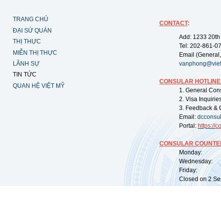
TRANG CHỦ
CONTACT
:
ĐẠI SỨ QUÁN
Add: 1233 20th
THỊ THỰC
Tel: 202-861-0
MIỄN THỊ THỰC
Email (General,
LÃNH SỰ
vanphong@vie
TIN TỨC
CONSULAR HOTLINE
QUAN HỆ VIỆT MỸ
1. General Con
2. Visa Inquiri
3. Feedback & 
Email:
dcconsu
Portal:
https://
co
CONSULAR COUNTER
Monday: 09:
Wednesday: 0
Friday: 09:
Closed on 2 Sep