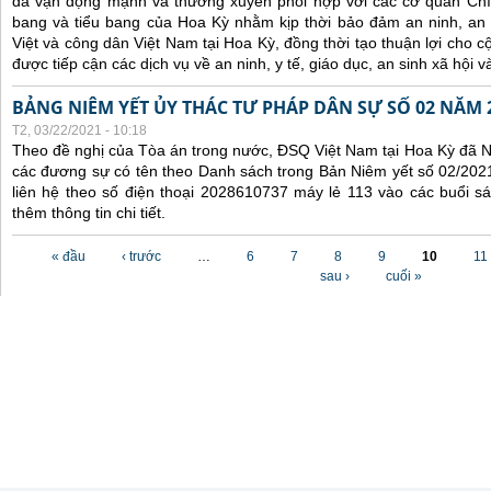
đã
vận động mạnh và
thường xuyên
phối hợp
với các
cơ quan Chí
bang và tiểu bang
của Hoa Kỳ nhằm kịp thời
bảo đảm an ninh, an
Việt
và công dân Việt Nam
tại Hoa Kỳ
, đồng thời tạo thuận lợi cho
được tiếp cận các dịch vụ về an ninh, y tế,
giáo dục,
an sinh xã hội v
BẢNG NIÊM YẾT ỦY THÁC TƯ PHÁP DÂN SỰ SỐ 02 NĂM 
T2, 03/22/2021 - 10:18
Theo đề nghị của Tòa án trong nước, ĐSQ Việt Nam tại Hoa Kỳ đã Ni
các đương sự có tên theo Danh sách trong Bản Niêm yết số 02/2021
liên hệ theo số điện thoại 2028610737 máy lẻ 113 vào các buổi sá
thêm thông tin chi tiết.
Các trang
« đầu
‹ trước
…
6
7
8
9
10
11
sau ›
cuối »