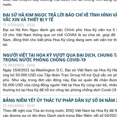
nước.
ĐẠI SỨ HÀ KIM NGỌC TRẢ LỜI BÁO CHÍ VỀ TÌNH HÌN
VẮC XIN VÀ THIẾT BỊ Y TẾ
T7, 07/24/2021 - 23:21
Đại sứ Hà Kim Ngọc đánh giá việc Chính phủ Hoa Kỳ viện trợ 5 t
19 cho Việt Nam thông qua cơ chế COVAX là sự chia sẻ, giúp đỡ kị
Nam, đồng thời cho biết phía Hoa Kỳ cũng đang xem xét viện trợ t
tới.
NGƯỜI VIỆT TẠI HOA KỲ VƯỢT QUA ĐẠI DỊCH, CHUNG 
TRONG NƯỚC PHÒNG CHỐNG COVID-19
T3, 06/15/2021 - 19:04
Ngày 15/6/2021 tại Washington D.C, Đại sứ Việt Nam tại Hoa Kỳ Hà
ủng hộ 50.000 USD của Tập đoàn Tran Group hỗ trợ Quỹ vắc xin p
phủ. Như vậy, trong đợt vận động này, Đại sứ quán đã nhận được 
55.000 USD của cộng đồng người Việt tại Hoa Kỳ cùng cán bộ, nhân
thường trú tại Hoa Kỳ để hỗ trợ công tác phòng chống dịch Covid-19
BẢNG NIÊM YẾT ỦY THÁC TƯ PHÁP DÂN SỰ SỐ 04 NĂM 
T2, 06/14/2021 - 10:37
Theo đề nghị của Tòa án trong nước, ĐSQ Việt Nam tại Hoa Kỳ đã Ni
các đương sự có tên theo Danh sách trong Bản Niêm yết số 04/2021