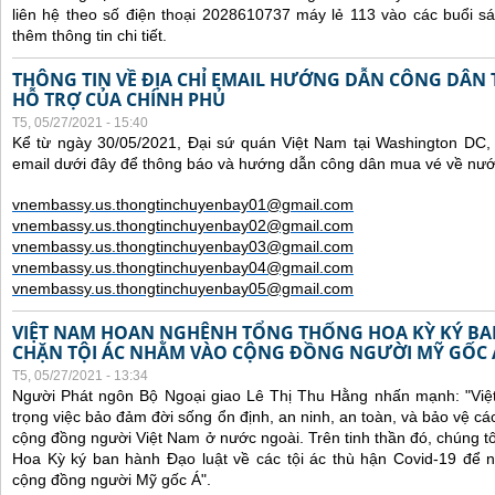
liên hệ theo số điện thoại 2028610737 máy lẻ 113 vào các buổi sá
thêm thông tin chi tiết.
THÔNG TIN VỀ ĐỊA CHỈ EMAIL HƯỚNG DẪN CÔNG DÂN
HỖ TRỢ CỦA CHÍNH PHỦ
T5, 05/27/2021 - 15:40
Kể từ ngày 30/05/2021, Đại sứ quán Việt Nam tại Washington DC, 
email dưới đây để thông báo và hướng dẫn công dân mua vé về nư
vnembassy.us.thongtinchuyenbay01@gmail.com
vnembassy.us.thongtinchuyenbay02@gmail.com
vnembassy.us.thongtinchuyenbay03@gmail.com
vnembassy.us.thongtinchuyenbay04@gmail.com
vnembassy.us.thongtinchuyenbay05@gmail.com
VIỆT NAM HOAN NGHÊNH TỔNG THỐNG HOA KỲ KÝ B
CHẶN TỘI ÁC NHẰM VÀO CỘNG ĐỒNG NGƯỜI MỸ GỐC 
T5, 05/27/2021 - 13:34
Người Phát ngôn Bộ Ngoại giao Lê Thị Thu Hằng nhấn mạnh:
"Vi
trọng việc bảo đảm đời sống ổn định, an ninh, an toàn, và bảo vệ cá
cộng đồng người Việt Nam ở nước ngoài. Trên tinh thần đó, chúng t
Hoa Kỳ ký ban hành Đạo luật về các tội ác thù hận Covid-19 để 
cộng đồng người Mỹ gốc Á".