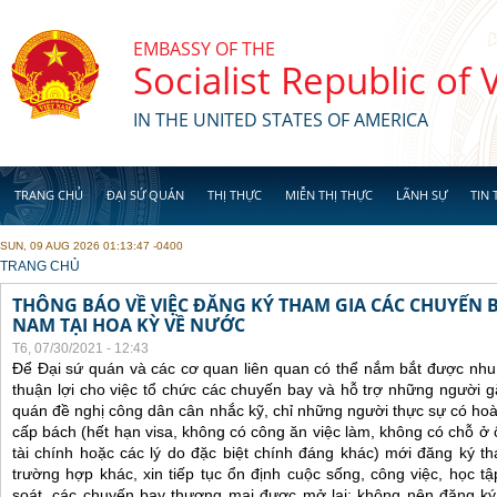
Skip to main content
EMBASSY OF THE
Socialist Republic of
IN THE UNITED STATES OF AMERICA
TRANG CHỦ
ĐẠI SỨ QUÁN
THỊ THỰC
MIỄN THỊ THỰC
LÃNH SỰ
TIN 
SUN, 09 AUG 2026 01:13:47 -0400
YOU ARE HERE
TRANG CHỦ
THÔNG BÁO VỀ VIỆC ĐĂNG KÝ THAM GIA CÁC CHUYẾN 
NAM TẠI HOA KỲ VỀ NƯỚC
T6, 07/30/2021 - 12:43
Để Đại sứ quán và các cơ quan liên quan có thể nắm bắt được nhu
thuận lợi cho việc tổ chức các chuyến bay và hỗ trợ những người 
quán đề nghị công dân cân nhắc kỹ, chỉ những người thực sự có ho
cấp bách (hết hạn visa, không có công ăn việc làm, không có chỗ ở 
tài chính hoặc các lý do đặc biệt chính đáng khác) mới đăng ký 
trường hợp khác, xin tiếp tục ổn định cuộc sống, công việc, học t
soát, các chuyến bay thương mại được mở lại; không nên đăng ký