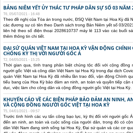
BẢNG NIÊM YẾT ỦY THÁC TƯ PHÁP DÂN SỰ SỐ 03 NĂM 
T6, 05/07/2021 - 16:48
Theo đề nghị của Tòa án trong nước, ĐSQ Việt Nam tại Hoa Kỳ đã Ni
các đương sự có tên theo Danh sách trong Bản Niêm yết số 03/2021
liên hệ theo số điện thoại 2028610737 máy lẻ 113 vào các buổi sá
thêm thông tin chi tiết.
ĐẠI SỨ QUÁN VIỆT NAM TẠI HOA KỲ VẬN ĐỘNG CHÍNH
CHỐNG KỲ THỊ VỚI NGƯỜI GỐC Á
T2, 04/05/2021 - 15:25
Thời gian qua, tình trạng phân biệt chủng tộc đối với cộng đồng
người gốc Việt và công dân Việt Nam tại Hoa Kỳ trong đại dịch Covi
quán Việt Nam tại Hoa Kỳ đã nhiều lần trao đổi, vận động Chính qu
tiểu bang của Hoa Kỳ bảo đảm an ninh, an toàn và quyền tiếp cận đ
dục, việc làm cho công dân và cộng đồng người gốc Việt tại Hoa Kỳ.
KHUYẾN CÁO VỀ CÁC BIỆN PHÁP BẢO ĐẢM AN NINH, 
VÀ CỘNG ĐỒNG NGƯỜI GỐC VIỆT TẠI HOA KỲ
T5, 04/01/2021 - 09:57
Trước tình hình các
vụ tấn công bạo lực, kỳ thị đối với người gốc 
đến an ninh, an toàn và cuộc sống của người dân, trong đó có c
dân Việt Nam đang sinh sống tại Hoa Kỳ,
Đại sứ quán và các cơ qua