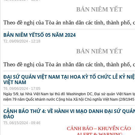
BẢN NIÊM YẾT
Theo đề nghị của Tòa án nhân dân các tỉnh, thành phố, c
BẢN NIÊM YẾTSỐ 05 NĂM 2024
T2, 09/09/2024 - 12:18
BẢN NIÊM YẾT
Theo đề nghị của Tòa án nhân dân các tỉnh, thành phố, c
ĐẠI SỨ QUÁN VIỆT NAM TẠI HOA KỲ TỔ CHỨC LỄ KỶ N
VIỆT NAM
T6, 09/06/2024 - 17:05
Ngày 5/9, tại Nhà Việt Nam tại thủ đô Washington DC, Đại sứ quán Việt Nam tạ
niệm 79 năm Quốc khánh nước Cộng hòa Xã hội Chủ nghĩa Việt Nam (2/9/1945 -
CẢNH BÁO THỨ 4: VỀ HÀNH VI MẠO DANH ĐẠI SỨ QU
ĐẢO
T5, 08/15/2024 - 09:46
CẢNH BÁO – KHUYẾN CÁO
ALERT & WARNING