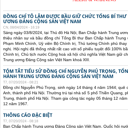
ĐỒNG CHÍ TÔ LÂM ĐƯỢC BẦU GIỮ CHỨC TỔNG BÍ THƯ
ƯƠNG ĐẢNG CỘNG SẢN VIỆT NAM
CN, 08/04/2024 - 16:19
Sáng ngày 03/8/2024, tại Thủ đô Hà Nội, Ban Chấp hành Trung ương
thiệu nhân sự và bầu đồng chí Tổng Bí thư Ban Chấp hành Trung 
Phạm Minh Chính, Uỷ viên Bộ Chính trị, Thủ tướng Chính phủ thay 
nghị. Hội nghị đã thống nhất rất cao với số phiếu tuyệt đối 100% 
Chính trị, Chủ tịch nước Cộng hoà xã hội chủ nghĩa Việt Nam giữ 
Trung ương Đảng Cộng sản Việt Nam khoá XIII.
TÓM TẮT TIỂU SỬ ĐỒNG CHÍ NGUYỄN PHÚ TRỌNG, TỔN
HÀNH TRUNG ƯƠNG ĐẢNG CỘNG SẢN VIỆT NAM
T7, 07/20/2024 - 08:21
Đồng chí Nguyễn Phú Trọng, sinh ngày 14 tháng 4 năm 1944; quê 
Anh, thành phố Hà Nội. Thường trú tại nhà số 5 phố Thiền Quang,
Trưng, thành phố Hà Nội. Tham gia công tác ngày 05 tháng 12 năm
12 năm 1967.
THÔNG CÁO ĐẶC BIỆT
T7, 07/20/2024 - 08:18
Ban Chấp hành Trung ương Đảng Cộng sản Việt Nam, Quốc hội nướ