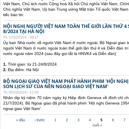
Việt Nam, Chủ tịch nước Cộng hoà Xã hội Chủ nghĩa Việt Nam, Chí
Chủ nghĩa Việt Nam, Uỷ ban Trung ương Mặt trận Tổ quốc Việt Nam 
tiếc báo tin:
HỘI NGHỊ NGƯỜI VIỆT NAM TOÀN THẾ GIỚI LẦN THỨ 4 
8/2024 TẠI HÀ NỘI
T4, 07/03/2024 - 09:17
Ủy ban Nhà nước về người Việt Nam ở nước ngoài, Bộ Ngoại giao tr
người Việt Nam ở nước ngoài toàn thế giới lần thứ 4 và Diễn đàn tr
nước ngoài năm 2024 (sau đây gọi tắt là HNVK4 và Diễn đàn):
1.
Thời gian: từ 21-24/8/2024
2.
Địa điểm: Hà Nội
BỘ NGOẠI GIAO VIỆT NAM PHÁT HÀNH PHIM 'HỘI NGHỊ
SON LỊCH SỬ CỦA NỀN NGOẠI GIAO VIỆT NAM'
T6, 05/10/2024 - 12:00
Nhân dịp kỷ niệm 70 năm ngày ký Hiệp định Geneva về đình chỉ ch
21/7/2024), Bộ Ngoại giao đã phát hành phim 'Hội nghị Geneva 1954
ngoại giao Việt Nam'.
Các trang
« đầu
‹ trước
1
2
3
4
5
6
7
cuối »