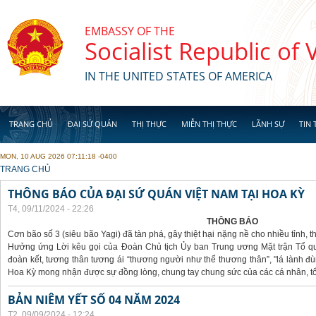
Skip to main content
EMBASSY OF THE
Socialist Republic of
IN THE UNITED STATES OF AMERICA
TRANG CHỦ
ĐẠI SỨ QUÁN
THỊ THỰC
MIỄN THỊ THỰC
LÃNH SỰ
TIN 
MON, 10 AUG 2026 07:11:18 -0400
YOU ARE HERE
TRANG CHỦ
THÔNG BÁO CỦA ĐẠI SỨ QUÁN VIỆT NAM TẠI HOA KỲ
T4, 09/11/2024 - 22:26
THÔNG BÁO
Cơn bão số 3 (siêu bão Yagi) đã tàn phá, gây thiệt hại nặng nề cho nhiều tỉnh,
Hưởng ứng Lời kêu gọi của Đoàn Chủ tịch Ủy ban Trung ương Mặt trận Tổ qu
đoàn kết, tương thân tương ái “thương người như thể thương thân”, "lá lành đù
Hoa Kỳ mong nhận được sự đồng lòng, chung tay chung sức của các cá nhân, tổ
BẢN NIÊM YẾT SỐ 04 NĂM 2024
T2, 09/09/2024 - 12:24