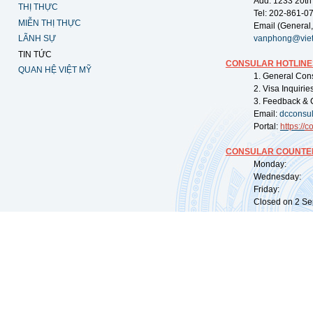
Add: 1233 20th
THỊ THỰC
Tel: 202-861-0
MIỄN THỊ THỰC
Email (General,
LÃNH SỰ
vanphong@vie
TIN TỨC
CONSULAR HOTLINE
QUAN HỆ VIỆT MỸ
1. General Con
2. Visa Inquiri
3. Feedback & 
Email:
dcconsu
Portal:
https://
co
CONSULAR COUNTER
Monday: 09:
Wednesday: 0
Friday: 09:
Closed on 2 Sep