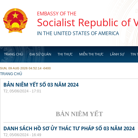
Skip to main content
EMBASSY OF THE
Socialist Republic of
IN THE UNITED STATES OF AMERICA
TRANG CHỦ
ĐẠI SỨ QUÁN
THỊ THỰC
MIỄN THỊ THỰC
LÃNH SỰ
TIN 
SUN, 09 AUG 2026 04:52:14 -0400
YOU ARE HERE
TRANG CHỦ
BẢN NIÊM YẾT SỐ 03 NĂM 2024
T2, 05/06/2024 - 17:01
BẢN NIÊM YẾT
DANH SÁCH HỒ SƠ ỦY THÁC TƯ PHÁP SỐ 03 NĂM 2024
T2, 05/06/2024 - 16:49