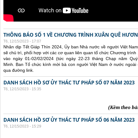
THÔNG BÁO SỐ 1 VỀ CHƯƠNG TRÌNH XUÂN QUÊ HƯƠN
T6, 12/15/2023 - 17:07
Nhân dịp Tết Giáp Thìn 2024, Ủy ban Nhà nước về người Việt Nam
sẽ chủ trì, phối hợp với các cơ quan liên quan tổ chức Chương trì
vào ngày 01-02/02/2024 (tức ngày 22-23 tháng Chạp năm Qu
Minh. Ban Tổ chức kính mời bà con người Việt Nam ở nước ngoài
qua đường link.
DANH SÁCH HỒ SƠ ỦY THÁC TƯ PHÁP SỐ 07 NĂM 2023
T6, 12/15/2023 - 15:35
(Kèm theo bả
DANH SÁCH HỒ SƠ ỦY THÁC TƯ PHÁP SỐ 06 NĂM 2023
T6, 12/15/2023 - 15:29