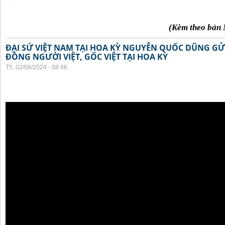
(Kèm theo bản 
ĐẠI SỨ VIỆT NAM TẠI HOA KỲ NGUYỄN QUỐC DŨNG GỬI
ĐỒNG NGƯỜI VIỆT, GỐC VIỆT TẠI HOA KỲ
T5, 02/08/2024 - 08:46