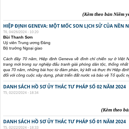
(Kèm theo bản Niêm y
HIỆP ĐỊNH GENEVA: MỘT MỐC SON LỊCH SỬ CỦA NỀN N
T6, 04/26/2024 - 10:20
Bùi Thanh Sơn
Uỷ viên Trung ương Đảng
Bộ trưởng Ngoại giao
Cách đây 70 năm, Hiệp định Geneva về đình chỉ chiến sự ở Việt 
trang mới trong sự nghiệp đấu tranh giải phóng dân tộc, thống nhất
qua 70 năm, những bài học từ đàm phán, ký kết và thực thi Hiệp địn
đối với công cuộc xây dựng, phát triển đất nước và bảo vệ Tổ quốc n
DANH SÁCH HỒ SƠ ỦY THÁC TƯ PHÁP SỐ 02 NĂM 2024
T5, 02/22/2024 - 18:34
(Kèm theo bả
DANH SÁCH HỒ SƠ ỦY THÁC TƯ PHÁP SỐ 01 NĂM 2024
T5, 02/22/2024 - 18:33