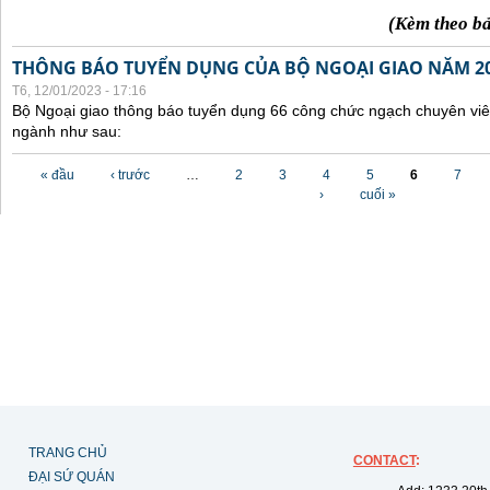
(Kèm theo b
THÔNG BÁO TUYỂN DỤNG CỦA BỘ NGOẠI GIAO NĂM 2
T6, 12/01/2023 - 17:16
Bộ Ngoại giao thông báo tuyển dụng 66 công chức ngạch chuyên viê
ngành như sau:
Các trang
« đầu
‹ trước
…
2
3
4
5
6
7
›
cuối »
TRANG CHỦ
CONTACT
:
ĐẠI SỨ QUÁN