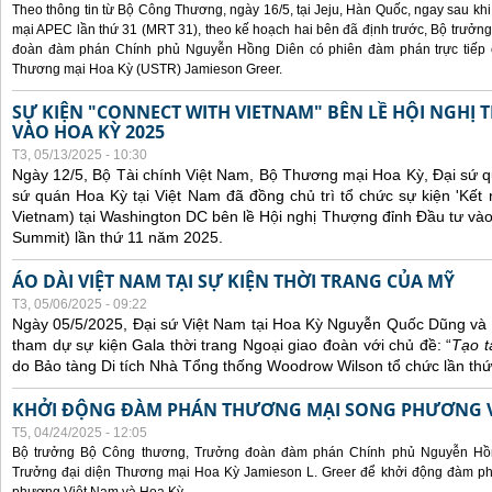
Theo thông tin từ Bộ Công Thương, ngày 16/5, tại Jeju, Hàn Quốc, ngay sau kh
mại APEC lần thứ 31 (MRT 31), theo kế hoạch hai bên đã định trước, Bộ trưở
đoàn đàm phán Chính phủ Nguyễn Hồng Diên có phiên đàm phán trực tiếp 
Thương mại Hoa Kỳ (USTR) Jamieson Greer.
SỰ KIỆN "CONNECT WITH VIETNAM" BÊN LỀ HỘI NGHỊ
VÀO HOA KỲ 2025
T3, 05/13/2025 - 10:30
Ngày 12/5, Bộ Tài chính Việt Nam, Bộ Thương mại Hoa Kỳ, Đại sứ q
sứ quán Hoa Kỳ tại Việt Nam đã đồng chủ trì tổ chức sự kiện 'Kết 
Vietnam) tại Washington DC bên lề Hội nghị Thượng đỉnh Đầu tư và
Summit) lần thứ 11 năm 2025.
ÁO DÀI VIỆT NAM TẠI SỰ KIỆN THỜI TRANG CỦA MỸ
T3, 05/06/2025 - 09:22
Ngày 05/5/2025, Đại sứ Việt Nam tại Hoa Kỳ Nguyễn Quốc Dũng và 
tham dự sự kiện Gala thời trang Ngoại giao đoàn với chủ đề: “
Tạo t
do Bảo tàng Di tích Nhà Tổng thống Woodrow Wilson tổ chức lần thứ
KHỞI ĐỘNG ĐÀM PHÁN THƯƠNG MẠI SONG PHƯƠNG VI
T5, 04/24/2025 - 12:05
Bộ trưởng Bộ Công thương, Trưởng đoàn đàm phán Chính phủ Nguyễn Hồn
Trưởng đại diện Thương mại Hoa Kỳ Jamieson L. Greer để khởi động đàm phá