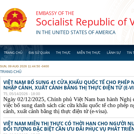
Skip to main content
EMBASSY OF THE
Socialist Republic of
IN THE UNITED STATES OF AMERICA
TRANG CHỦ
ĐẠI SỨ QUÁN
THỊ THỰC
MIỄN THỊ THỰC
LÃNH SỰ
TIN 
SUN, 09 AUG 2026 11:44:50 -0400
YOU ARE HERE
TRANG CHỦ
VIỆT NAM BỔ SUNG 41 CỬA KHẨU QUỐC TẾ CHO PHÉP
NHẬP CẢNH, XUẤT CẢNH BẰNG THỊ THỰC ĐIỆN TỬ (E-VI
T5, 05/14/2026 - 18:00
Ngày 02/12/2025, Chính phủ Việt Nam ban hành Nghị 
việc bổ sung danh sách các cửa khẩu quốc tế cho phép 
cảnh, xuất cảnh bằng thị thực điện tử (e-visa).
VIỆT NAM MIỄN THỊ THỰC CÓ THỜI HẠN CHO NGƯỜI N
ĐỐI TƯỢNG ĐẶC BIỆT CẦN ƯU ĐÃI PHỤC VỤ PHÁT TRIỂN 