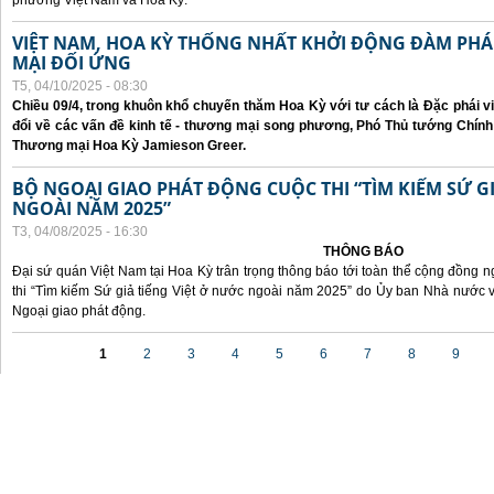
phương Việt Nam và Hoa Kỳ.
VIỆT NAM, HOA KỲ THỐNG NHẤT KHỞI ĐỘNG ĐÀM P
MẠI ĐỐI ỨNG
T5, 04/10/2025 - 08:30
Chiều 09/4, trong khuôn khổ chuyến thăm Hoa Kỳ với tư cách là Đặc phái v
đổi về các vấn đề kinh tế - thương mại song phương, Phó Thủ tướng Chín
Thương mại Hoa Kỳ Jamieson Greer.
BỘ NGOẠI GIAO PHÁT ĐỘNG CUỘC THI “TÌM KIẾM SỨ GI
NGOÀI NĂM 2025”
T3, 04/08/2025 - 16:30
THÔNG BÁO
Đại sứ quán Việt Nam tại Hoa Kỳ trân trọng thông báo tới toàn thể cộng đồng n
thi “Tìm kiếm Sứ giả tiếng Việt ở nước ngoài năm 2025” do Ủy ban Nhà nước 
Ngoại giao phát động.
Các trang
1
2
3
4
5
6
7
8
9