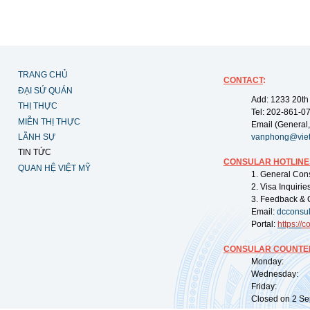
TRANG CHỦ
CONTACT
:
ĐẠI SỨ QUÁN
Add: 1233 20th
THỊ THỰC
Tel: 202-861-0
MIỄN THỊ THỰC
Email (General,
LÃNH SỰ
vanphong@vie
TIN TỨC
CONSULAR HOTLINE
QUAN HỆ VIỆT MỸ
1. General Con
2. Visa Inquiri
3. Feedback & 
Email:
dcconsu
Portal:
https://
co
CONSULAR COUNTER
Monday: 09:
Wednesday: 0
Friday: 09:
Closed on 2 Sep