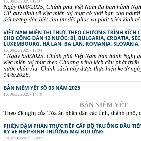
T6, 09/26/2025 - 17:37
Ngày 08/8/2025, Chính phủ Việt Nam đã ban hành Ngh
CP quy định về việc miễn thị thực có thời hạn cho ngườ
đối tượng đặc biệt cần ưu đãi phục vụ phát triển kinh tế-
VIỆT NAM MIỄN THỊ THỰC THEO CHƯƠNG TRÌNH KÍCH C
CHO CÔNG DÂN 12 NƯỚC: BỈ, BULGARIA, CROATIA, SÉ
LUXEMBOURG, HÀ LAN, BA LAN, ROMANIA, SLOVAKIA, 
T6, 09/26/2025 - 17:34
“Ngày 8/8/2025, Chính phủ Việt Nam ban hành Nghị q
việc miễn thị thực theo Chương trình kích cầu phát triể
nước châu Âu. Chính sách này được thực hiện kể từ ngà
14/8/2028.
BẢN NIÊM YẾT SỐ 03 NĂM 2025
T6, 06/13/2025 - 14:40
BẢN NIÊM YẾT
Theo đề nghị của Tòa án nhân dân các tỉnh, thành phố, c
PHIÊN ĐÀM PHÁN TRỰC TIẾP CẤP BỘ TRƯỞNG ĐẦU TIÊN
KỲ VỀ HIỆP ĐỊNH THƯƠNG MẠI ĐỐI ỨNG
CN, 05/18/2025 - 16:05