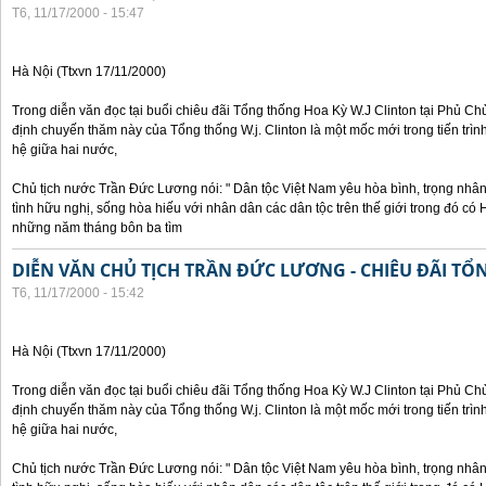
T6, 11/17/2000 - 15:47
Hà Nội (Ttxvn 17/11/2000)
Trong diễn văn đọc tại buổi chiêu đãi Tổng thống Hoa Kỳ W.J Clinton tại Phủ Chủ
định chuyến thăm này của Tổng thống W.j. Clinton là một mốc mới trong tiến trì
hệ giữa hai nước,
Chủ tịch nước Trần Đức Lương nói: " Dân tộc Việt Nam yêu hòa bình, trọng nh
tình hữu nghị, sống hòa hiếu với nhân dân các dân tộc trên thế giới trong đó c
những năm tháng bôn ba tìm
DIỄN VĂN CHỦ TỊCH TRẦN ĐỨC LƯƠNG - CHIÊU ĐÃI T
T6, 11/17/2000 - 15:42
Hà Nội (Ttxvn 17/11/2000)
Trong diễn văn đọc tại buổi chiêu đãi Tổng thống Hoa Kỳ W.J Clinton tại Phủ Chủ
định chuyến thăm này của Tổng thống W.j. Clinton là một mốc mới trong tiến trì
hệ giữa hai nước,
Chủ tịch nước Trần Đức Lương nói: " Dân tộc Việt Nam yêu hòa bình, trọng nh