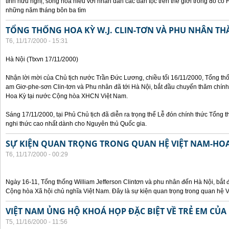
tình hữu nghị, sống hòa hiếu với nhân dân các dân tộc trên thế giới trong đó c
những năm tháng bôn ba tìm
TỔNG THỐNG HOA KỲ W.J. CLIN-TƠN VÀ PHU NHÂN TH
T6, 11/17/2000 - 15:31
Hà Nội (Ttxvn 17/11/2000)
Nhận lời mời của Chủ tịch nước Trần Đức Lương, chiều tối 16/11/2000, Tổng t
am Giơ-phe-sơn Clin-tơn và Phu nhân đã tới Hà Nội, bắt đầu chuyến thăm chính
Hoa Kỳ tại nước Cộng hòa XHCN Việt Nam.
Sáng 17/11/2000, tại Phủ Chủ tịch đã diễn ra trọng thể Lễ đón chính thức Tổng 
nghi thức cao nhất dành cho Nguyên thủ Quốc gia.
SỰ KIỆN QUAN TRỌNG TRONG QUAN HỆ VIỆT NAM-HOA
T6, 11/17/2000 - 00:29
Ngày 16-11, Tổng thống William Jefferson Clintơn và phu nhân đến Hà Nội, bắt
Cộng hòa Xã hội chủ nghĩa Việt Nam. Đây là sự kiện quan trọng trong quan hệ V
VIỆT NAM ỦNG HỘ KHOÁ HỌP ĐẶC BIỆT VỀ TRẺ EM CỦA
T5, 11/16/2000 - 11:56