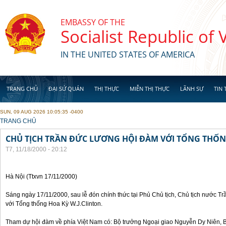
Skip to main content
EMBASSY OF THE
Socialist Republic of
IN THE UNITED STATES OF AMERICA
TRANG CHỦ
ĐẠI SỨ QUÁN
THỊ THỰC
MIỄN THỊ THỰC
LÃNH SỰ
TIN 
SUN, 09 AUG 2026 10:05:35 -0400
YOU ARE HERE
TRANG CHỦ
CHỦ TỊCH TRẦN ĐỨC LƯƠNG HỘI ĐÀM VỚI TỔNG THỐN
T7, 11/18/2000 - 20:12
Hà Nội (Ttxvn 17/11/2000)
Sáng ngày 17/11/2000, sau lễ đón chính thức tại Phủ Chủ tịch, Chủ tịch nước 
với Tổng thống Hoa Kỳ W.J.Clinton.
Tham dự hội đàm về phía Việt Nam có: Bộ trưởng Ngoại giao Nguyễn Dy Niên,