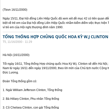
(Ttxvn 16/11/2000)
Ngày 15/11, Đại hội đồng Liên Hiệp Quốc đã xem xét đề mục 42 có liên quan đế
biệt về trẻ em của Đại hội đồng Liên Hiệp Quốc nhằm kiểm điểm việc thực hiện
vì trẻ em của Hội nghị thượng đỉnh năm 1990.
TỔNG THỐNG HỢP CHỦNG QUỐC HOA KỲ W.J CLINTON
T5, 11/16/2000 - 11:29
Hà Nội (16/11/2000)
Tối ngày 16/11, Tổng thống Hợp chủng quốc Hoa Kỳ W.j. Clinton sẽ đến Hà Nội, 
Nam từ ngày 16/11 đến ngày 19/11/2000, theo lời mời của Chủ tịch nước Cộng 
Đức Lương.
Đoàn Tổng thống gồm có:
1. Ngài William Jefferson Clinton, Tổng thống
2. Bà Hillary Clinton, Phu nhân Tổng thống
3. Cô Chelsea Clinton, con gái Tổng thống