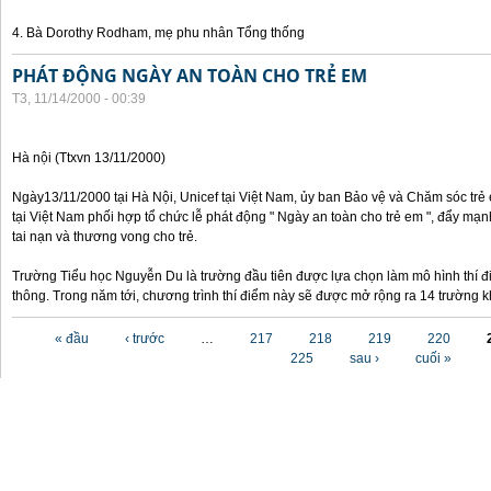
4. Bà Dorothy Rodham, mẹ phu nhân Tổng thống
PHÁT ĐỘNG NGÀY AN TOÀN CHO TRẺ EM
T3, 11/14/2000 - 00:39
Hà nội (Ttxvn 13/11/2000)
Ngày13/11/2000 tại Hà Nội, Unicef tại Việt Nam, ủy ban Bảo vệ và Chăm sóc tr
tại Việt Nam phối hợp tổ chức lễ phát động " Ngày an toàn cho trẻ em ", đẩy mạ
tai nạn và thương vong cho trẻ.
Trường Tiểu học Nguyễn Du là trường đầu tiên được lựa chọn làm mô hình thí đ
thông. Trong năm tới, chương trình thí điểm này sẽ được mở rộng ra 14 trường k
Các trang
« đầu
‹ trước
…
217
218
219
220
225
sau ›
cuối »