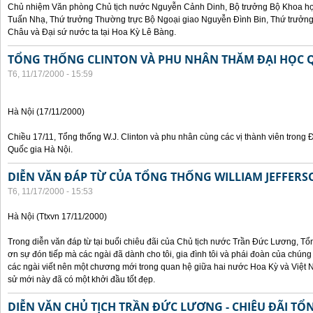
Chủ nhiệm Văn phòng Chủ tịch nước Nguyễn Cảnh Dinh, Bộ trưởng Bộ Khoa họ
Tuấn Nhạ, Thứ trưởng Thường trực Bộ Ngoại giao Nguyễn Đình Bin, Thứ trưở
Châu và Đại sứ nước ta tại Hoa Kỳ Lê Bàng.
TỔNG THỐNG CLINTON VÀ PHU NHÂN THĂM ĐẠI HỌC Q
T6, 11/17/2000 - 15:59
Hà Nội (17/11/2000)
Chiều 17/11, Tổng thống W.J. Clinton và phu nhân cùng các vị thành viên trong 
Quốc gia Hà Nội.
DIỄN VĂN ĐÁP TỪ CỦA TỔNG THỐNG WILLIAM JEFFERS
T6, 11/17/2000 - 15:53
Hà Nội (Ttxvn 17/11/2000)
Trong diễn văn đáp từ tại buổi chiêu đãi của Chủ tịch nước Trần Đức Lương, Tổn
ơn sự đón tiếp mà các ngài đã dành cho tôi, gia đình tôi và phái đoàn của chúng
các ngài viết nên một chương mới trong quan hệ giữa hai nước Hoa Kỳ và Việt N
sử mới này đã có một khởi đầu tốt đẹp.
DIỄN VĂN CHỦ TỊCH TRẦN ĐỨC LƯƠNG - CHIÊU ĐÃI T