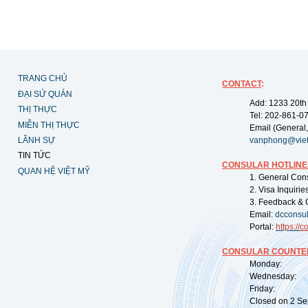
TRANG CHỦ
CONTACT
:
ĐẠI SỨ QUÁN
Add: 1233 20th
THỊ THỰC
Tel: 202-861-0
MIỄN THỊ THỰC
Email (General,
LÃNH SỰ
vanphong@vie
TIN TỨC
CONSULAR HOTLINE
QUAN HỆ VIỆT MỸ
1. General Con
2. Visa Inquiri
3. Feedback & 
Email:
dcconsu
Portal:
https://
co
CONSULAR COUNTER
Monday: 09:
Wednesday: 0
Friday: 09:
Closed on 2 Sep