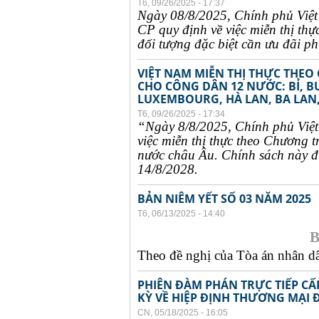
T6, 09/26/2025 - 17:37
Ngày 08/8/2025, Chính phủ Việ
CP quy định về việc miễn thị thự
đối tượng đặc biệt cần ưu đãi phụ
VIỆT NAM MIỄN THỊ THỰC THEO
CHO CÔNG DÂN 12 NƯỚC: BỈ, B
LUXEMBOURG, HÀ LAN, BA LAN,
T6, 09/26/2025 - 17:34
“Ngày 8/8/2025, Chính phủ Việ
việc miễn thị thực theo Chương t
nước châu Âu. Chính sách này đư
14/8/2028.
BẢN NIÊM YẾT SỐ 03 NĂM 2025
T6, 06/13/2025 - 14:40
B
Theo đề nghị của Tòa án nhân dân
PHIÊN ĐÀM PHÁN TRỰC TIẾP CẤ
KỲ VỀ HIỆP ĐỊNH THƯƠNG MẠI 
CN, 05/18/2025 - 16:05