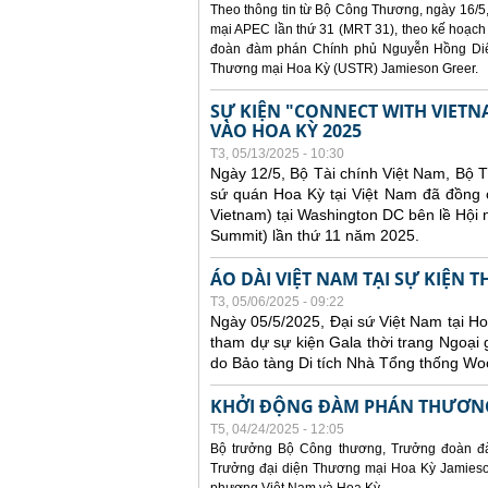
Theo thông tin từ Bộ Công Thương, ngày 16/5,
mại APEC lần thứ 31 (MRT 31), theo kế hoạch
đoàn đàm phán Chính phủ Nguyễn Hồng Diên
Thương mại Hoa Kỳ (USTR) Jamieson Greer.
SỰ KIỆN "CONNECT WITH VIETN
VÀO HOA KỲ 2025
T3, 05/13/2025 - 10:30
Ngày 12/5, Bộ Tài chính Việt Nam, Bộ 
sứ quán Hoa Kỳ tại Việt Nam đã đồng ch
Vietnam) tại Washington DC bên lề Hội
Summit) lần thứ 11 năm 2025.
ÁO DÀI VIỆT NAM TẠI SỰ KIỆN 
T3, 05/06/2025 - 09:22
Ngày 05/5/2025, Đại sứ Việt Nam tại 
tham dự sự kiện Gala thời trang Ngoại 
do Bảo tàng Di tích Nhà Tổng thống Woo
KHỞI ĐỘNG ĐÀM PHÁN THƯƠNG
T5, 04/24/2025 - 12:05
Bộ trưởng Bộ Công thương, Trưởng đoàn đ
Trưởng đại diện Thương mại Hoa Kỳ Jamieson