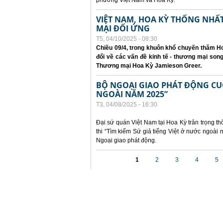
phương Việt Nam và Hoa Kỳ.
VIỆT NAM, HOA KỲ THỐNG NH
MẠI ĐỐI ỨNG
T5, 04/10/2025 - 08:30
Chiều 09/4, trong khuôn khổ chuyến thăm Ho
đổi về các vấn đề kinh tế - thương mại so
Thương mại Hoa Kỳ Jamieson Greer.
BỘ NGOẠI GIAO PHÁT ĐỘNG CUỘC
NGOÀI NĂM 2025”
T3, 04/08/2025 - 16:30
Đại sứ quán Việt Nam tại Hoa Kỳ trân trọng th
thi “Tìm kiếm Sứ giả tiếng Việt ở nước ngoà
Ngoại giao phát động.
Các trang
1
2
3
4
5