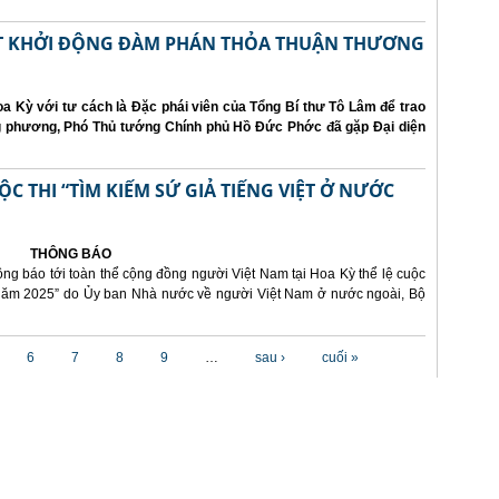
ẤT KHỞI ĐỘNG ĐÀM PHÁN THỎA THUẬN THƯƠNG
a Kỳ với tư cách là Đặc phái viên của Tổng Bí thư Tô Lâm để trao
ng phương, Phó Thủ tướng Chính phủ Hồ Đức Phớc đã gặp Đại diện
 THI “TÌM KIẾM SỨ GIẢ TIẾNG VIỆT Ở NƯỚC
THÔNG BÁO
ông báo tới toàn thể cộng đồng người Việt Nam tại Hoa Kỳ thể lệ cuộc
i năm 2025” do Ủy ban Nhà nước về người Việt Nam ở nước ngoài, Bộ
6
7
8
9
…
sau ›
cuối »