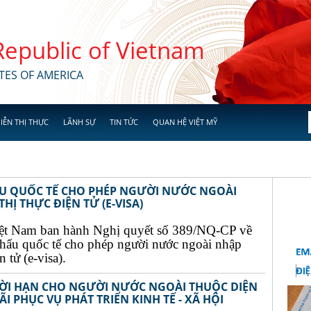
 Republic of Vietnam
TES OF AMERICA
IỄN THỊ THỰC
LÃNH SỰ
TIN TỨC
QUAN HỆ VIỆT MỸ
ẨU QUỐC TẾ CHO PHÉP NGƯỜI NƯỚC NGOÀI
Ị THỰC ĐIỆN TỬ (E-VISA)
ệt Nam ban hành Nghị quyết số 389/NQ-CP về
khẩu quốc tế cho phép người nước ngoài nhập
 tử (e-visa).
THỜI HẠN CHO NGƯỜI NƯỚC NGOÀI THUỘC DIỆN
I PHỤC VỤ PHÁT TRIỂN KINH TẾ - XÃ HỘI