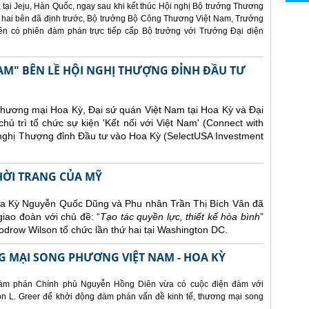
 tại Jeju, Hàn Quốc, ngay sau khi kết thúc Hội nghị Bộ trưởng Thương
 hai bên đã định trước, Bộ trưởng Bộ Công Thương Việt Nam, Trưởng
 có phiên đàm phán trực tiếp cấp Bộ trưởng với Trưởng Đại diện
AM" BÊN LỀ HỘI NGHỊ THƯỢNG ĐỈNH ĐẦU TƯ
Thương mại Hoa Kỳ, Đại sứ quán Việt Nam tại Hoa Kỳ và Đại
ủ trì tổ chức sự kiện 'Kết nối với Việt Nam' (Connect with
 nghị Thượng đỉnh Đầu tư vào Hoa Kỳ (SelectUSA Investment
THỜI TRANG CỦA MỸ
Hoa Kỳ Nguyễn Quốc Dũng và Phu nhân Trần Thị Bích Vân đã
giao đoàn với chủ đề: “
Tạo tác quyền lực, thiết kế hòa bình
”
drow Wilson tổ chức lần thứ hai tại Washington DC.
 MẠI SONG PHƯƠNG VIỆT NAM - HOA KỲ
àm phán Chính phủ Nguyễn Hồng Diên vừa có cuộc điện đàm với
 L. Greer để khởi động đàm phán vấn đề kinh tế, thương mại song