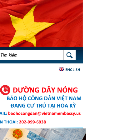
BIỂU MẪU TÌM KIẾM
TÌM KIẾM
ENGLISH