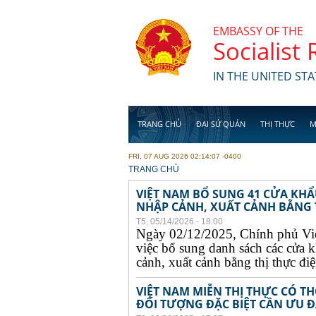
Skip to main content
EMBASSY OF THE
Socialist
IN THE UNITED STA
TRANG CHỦ
ĐẠI SỨ QUÁN
THỊ THỰC
M
FRI, 07 AUG 2026 02:14:07 -0400
YOU ARE HERE
TRANG CHỦ
VIỆT NAM BỔ SUNG 41 CỬA KH
NHẬP CẢNH, XUẤT CẢNH BẰNG TH
T5, 05/14/2026 - 18:00
Ngày 02/12/2025, Chính phủ Vi
việc bổ sung danh sách các cửa 
cảnh, xuất cảnh bằng thị thực điện
VIỆT NAM MIỄN THỊ THỰC CÓ 
ĐỐI TƯỢNG ĐẶC BIỆT CẦN ƯU ĐÃ