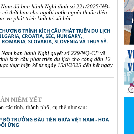
t Nam đã ban hành Nghị định số 221/2025/NĐ-
c có thời hạn cho người nước ngoài thuộc diện
c vụ phát triển kinh tế- xã hội.
 CHƯƠNG TRÌNH KÍCH CẦU PHÁT TRIỂN DU LỊCH
ULGARIA, CROATIA, SÉC, HUNGARY,
 ROMANIA, SLOVAKIA, SLOVENIA VÀ THỤY SỸ.
t Nam ban hành Nghị quyết số 229/NQ-CP về
rình kích cầu phát triển du lịch cho công dân 12
ợc thực hiện kể từ ngày 15/8/2025 đến hết ngày
ẢN NIÊM YẾT
 các tỉnh, thành phố, cụ thể như sau:
P BỘ TRƯỞNG ĐẦU TIÊN GIỮA VIỆT NAM - HOA
ĐỐI ỨNG