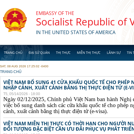
Skip to main content
EMBASSY OF THE
Socialist Republic of
IN THE UNITED STATES OF AMERICA
TRANG CHỦ
ĐẠI SỨ QUÁN
THỊ THỰC
MIỄN THỊ THỰC
LÃNH SỰ
TIN 
SAT, 08 AUG 2026 17:25:02 -0400
YOU ARE HERE
TRANG CHỦ
VIỆT NAM BỔ SUNG 41 CỬA KHẨU QUỐC TẾ CHO PHÉP
NHẬP CẢNH, XUẤT CẢNH BẰNG THỊ THỰC ĐIỆN TỬ (E-VI
T5, 05/14/2026 - 18:00
Ngày 02/12/2025, Chính phủ Việt Nam ban hành Nghị 
việc bổ sung danh sách các cửa khẩu quốc tế cho phép 
cảnh, xuất cảnh bằng thị thực điện tử (e-visa).
VIỆT NAM MIỄN THỊ THỰC CÓ THỜI HẠN CHO NGƯỜI N
ĐỐI TƯỢNG ĐẶC BIỆT CẦN ƯU ĐÃI PHỤC VỤ PHÁT TRIỂN 