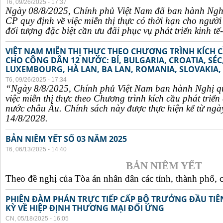
T6, 09/26/2025 - 17:37
Ngày 08/8/2025, Chính phủ Việt Nam đã ban hành Ngh
CP quy định về việc miễn thị thực có thời hạn cho ngườ
đối tượng đặc biệt cần ưu đãi phục vụ phát triển kinh tế-
VIỆT NAM MIỄN THỊ THỰC THEO CHƯƠNG TRÌNH KÍCH C
CHO CÔNG DÂN 12 NƯỚC: BỈ, BULGARIA, CROATIA, SÉ
LUXEMBOURG, HÀ LAN, BA LAN, ROMANIA, SLOVAKIA, 
T6, 09/26/2025 - 17:34
“Ngày 8/8/2025, Chính phủ Việt Nam ban hành Nghị q
việc miễn thị thực theo Chương trình kích cầu phát triể
nước châu Âu. Chính sách này được thực hiện kể từ ngà
14/8/2028.
BẢN NIÊM YẾT SỐ 03 NĂM 2025
T6, 06/13/2025 - 14:40
BẢN NIÊM YẾT
Theo đề nghị của Tòa án nhân dân các tỉnh, thành phố, c
PHIÊN ĐÀM PHÁN TRỰC TIẾP CẤP BỘ TRƯỞNG ĐẦU TIÊN
KỲ VỀ HIỆP ĐỊNH THƯƠNG MẠI ĐỐI ỨNG
CN, 05/18/2025 - 16:05