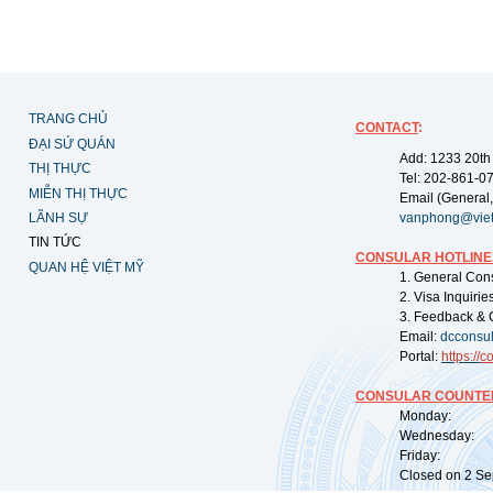
TRANG CHỦ
CONTACT
:
ĐẠI SỨ QUÁN
Add: 1233 20th
THỊ THỰC
Tel: 202-861-0
MIỄN THỊ THỰC
Email (General,
LÃNH SỰ
vanphong@vie
TIN TỨC
CONSULAR HOTLINE
QUAN HỆ VIỆT MỸ
1. General Con
2. Visa Inquiri
3. Feedback & 
Email:
dcconsu
Portal:
https://
co
CONSULAR COUNTER
Monday: 09:
Wednesday: 0
Friday: 09:
Closed on 2 Sep