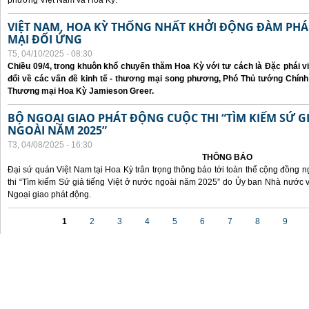
phương Việt Nam và Hoa Kỳ.
VIỆT NAM, HOA KỲ THỐNG NHẤT KHỞI ĐỘNG ĐÀM P
MẠI ĐỐI ỨNG
T5, 04/10/2025 - 08:30
Chiều 09/4, trong khuôn khổ chuyến thăm Hoa Kỳ với tư cách là Đặc phái v
đổi về các vấn đề kinh tế - thương mại song phương, Phó Thủ tướng Chín
Thương mại Hoa Kỳ Jamieson Greer.
BỘ NGOẠI GIAO PHÁT ĐỘNG CUỘC THI “TÌM KIẾM SỨ GI
NGOÀI NĂM 2025”
T3, 04/08/2025 - 16:30
THÔNG BÁO
Đại sứ quán Việt Nam tại Hoa Kỳ trân trọng thông báo tới toàn thể cộng đồng n
thi “Tìm kiếm Sứ giả tiếng Việt ở nước ngoài năm 2025” do Ủy ban Nhà nước 
Ngoại giao phát động.
Các trang
1
2
3
4
5
6
7
8
9