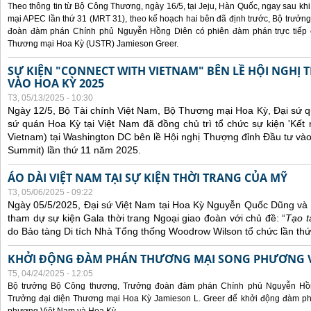
Theo thông tin từ Bộ Công Thương, ngày 16/5, tại Jeju, Hàn Quốc, ngay sau kh
mại APEC lần thứ 31 (MRT 31), theo kế hoạch hai bên đã định trước, Bộ trưở
đoàn đàm phán Chính phủ Nguyễn Hồng Diên có phiên đàm phán trực tiếp 
Thương mại Hoa Kỳ (USTR) Jamieson Greer.
SỰ KIỆN "CONNECT WITH VIETNAM" BÊN LỀ HỘI NGHỊ
VÀO HOA KỲ 2025
T3, 05/13/2025 - 10:30
Ngày 12/5, Bộ Tài chính Việt Nam, Bộ Thương mại Hoa Kỳ, Đại sứ q
sứ quán Hoa Kỳ tại Việt Nam đã đồng chủ trì tổ chức sự kiện 'Kết 
Vietnam) tại Washington DC bên lề Hội nghị Thượng đỉnh Đầu tư và
Summit) lần thứ 11 năm 2025.
ÁO DÀI VIỆT NAM TẠI SỰ KIỆN THỜI TRANG CỦA MỸ
T3, 05/06/2025 - 09:22
Ngày 05/5/2025, Đại sứ Việt Nam tại Hoa Kỳ Nguyễn Quốc Dũng và 
tham dự sự kiện Gala thời trang Ngoại giao đoàn với chủ đề: “
Tạo t
do Bảo tàng Di tích Nhà Tổng thống Woodrow Wilson tổ chức lần thứ
KHỞI ĐỘNG ĐÀM PHÁN THƯƠNG MẠI SONG PHƯƠNG VI
T5, 04/24/2025 - 12:05
Bộ trưởng Bộ Công thương, Trưởng đoàn đàm phán Chính phủ Nguyễn Hồn
Trưởng đại diện Thương mại Hoa Kỳ Jamieson L. Greer để khởi động đàm phá