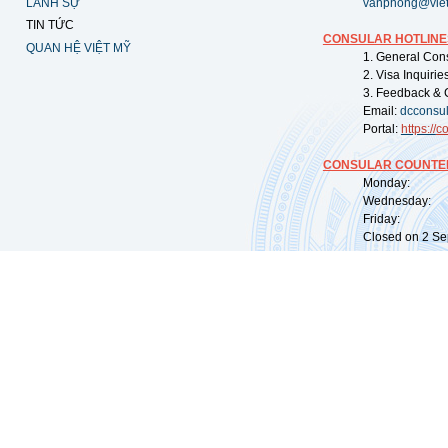
LÃNH SỰ
vanphong@vie
TIN TỨC
CONSULAR HOTLINE
QUAN HỆ VIỆT MỸ
1. General Con
2. Visa Inquiri
3. Feedback & 
Email:
dcconsu
Portal:
https://
co
CONSULAR COUNTER
Monday: 09:
Wednesday: 0
Friday: 09:
Closed on 2 Sep