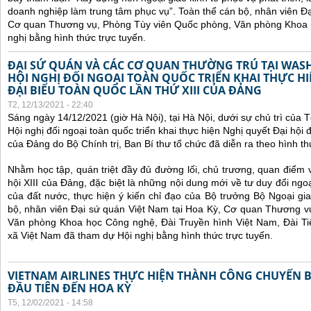
doanh nghiệp làm trung tâm phục vụ”.
Toàn thể cán bộ, nhân viên Đạ
Cơ quan Thương vụ, Phòng Tùy viên Quốc phòng, Văn phòng Khoa 
nghị bằng hình thức trực tuyến.
ĐẠI SỨ QUÁN VÀ CÁC CƠ QUAN THƯỜNG TRÚ TẠI WA
HỘI NGHỊ ĐỐI NGOẠI TOÀN QUỐC TRIỂN KHAI THỰC HI
ĐẠI BIỂU TOÀN QUỐC LẦN THỨ XIII CỦA ĐẢNG
T2, 12/13/2021 - 22:40
Sáng ngày 14/12/2021 (giờ Hà Nội), tại Hà Nội, dưới sự chủ trì của
Hội nghị đối ngoại toàn quốc
triển khai thực hiện Nghị quyết Đại hội đ
của Đảng do Bộ Chính trị, Ban Bí thư tổ chức đã diễn ra theo hình thứ
Nhằm học tập, quán triệt đầy đủ đường lối, chủ trương, quan điểm 
hội XIII của Đảng, đặc biệt là những nội dung mới về tư duy đổi ngoạ
của đất nước, thực hiện ý kiến chỉ đạo của Bộ trưởng Bộ Ngoại gi
bộ, nhân viên Đại sứ quán Việt Nam tại Hoa Kỳ, Cơ quan Thương v
Văn phòng Khoa học Công nghệ, Đài Truyền hình Việt Nam, Đài Ti
xã Việt Nam đã tham dự Hội nghị bằng hình thức trực tuyến.
VIETNAM AIRLINES THỰC HIỆN THÀNH CÔNG CHUYẾN 
ĐẦU TIÊN ĐẾN HOA KỲ
T5, 12/02/2021 - 14:58