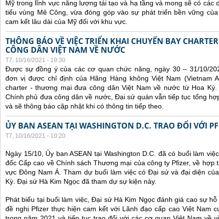
Mỹ trong lĩnh vực năng lượng tái tạo và hạ tầng và mong sẽ có các 
tiểu vùng Mê Công, vừa đóng góp vào sự phát triển bền vững của 
cam kết lâu dài của Mỹ đối với khu vực.
THÔNG BÁO VỀ VIỆC TRIỂN KHAI CHUYẾN BAY CHARTE
CÔNG DÂN VIỆT NAM VỀ NƯỚC
T7, 10/16/2021 - 19:30
Được sự đồng ý của các cơ quan chức năng, ngày 30 – 31/10/20
đơn vị được chỉ định của Hãng Hàng không Việt Nam (Vietnam Ai
charter - thương mại đưa công dân Việt Nam về nước từ Hoa Kỳ.
Chính phủ đưa công dân về nước, Đại sứ quán vẫn tiếp tục tổng hợp
và sẽ thông báo cập nhật khi có thông tin tiếp theo.
ỦY BAN ASEAN TẠI WASHINGTON D.C. TRAO ĐỔI VỚI PF
T7, 10/16/2021 - 10:20
Ngày 15/10, Ủy ban ASEAN tại Washington D.C. đã có buổi làm việ
đốc Cấp cao về Chính sách Thương mại của công ty Pfizer, về hợp t
vực Đông Nam Á. Tham dự buổi làm việc có Đại sứ và đại diện của
Kỳ. Đại sứ Hà Kim Ngọc đã tham dự sự kiện này.
Phát biểu tại buổi làm việc, Đại sứ Hà Kim Ngọc đánh giá cao sự hỗ 
đề nghị Pfizer thực hiện cam kết với Lãnh đạo cấp cao Việt Nam cu
trong năm 2021 và tiếp tục trao đổi với các cơ quan Việt Nam về v