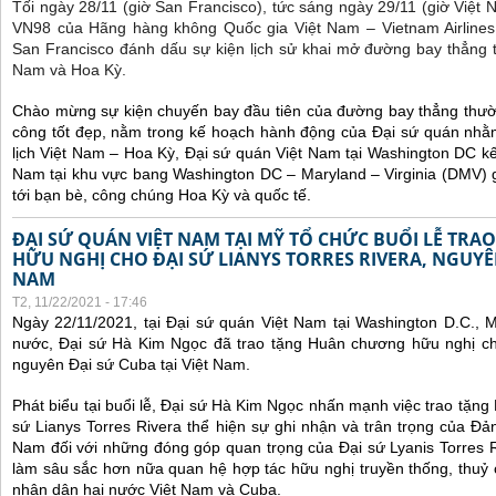
Tối ngày 28/11 (giờ San Francisco), tức sáng ngày 29/11 (giờ Việt
VN98 của Hãng hàng không Quốc gia Việt Nam – Vietnam Airlines
San Francisco đánh dấu sự kiện lịch sử khai mở đường bay thẳng 
Nam và Hoa Kỳ.
Chào mừng sự kiện chuyến bay đầu tiên của đường bay thẳng thườ
công tốt đẹp, nằm trong kế hoạch hành động của Đại sứ quán nhằm
lịch Việt Nam – Hoa Kỳ, Đại sứ quán Việt Nam tại Washington DC kế
Nam tại khu vực bang Washington DC – Maryland – Virginia (DMV) gi
tới bạn bè, công chúng Hoa Kỳ và quốc tế.
ĐẠI SỨ QUÁN VIỆT NAM TẠI MỸ TỔ CHỨC BUỔI LỄ TR
HỮU NGHỊ CHO ĐẠI SỨ LIANYS TORRES RIVERA, NGUYÊN
NAM
T2, 11/22/2021 - 17:46
Ngày 22/11/2021, tại Đại sứ quán Việt Nam tại Washington D.C., 
nước, Đại sứ Hà Kim Ngọc đã trao tặng Huân chương hữu nghị cho
nguyên Đại sứ Cuba tại Việt Nam.
Phát biểu tại buổi lễ, Đại sứ Hà Kim Ngọc nhấn mạnh việc trao tặn
sứ Lianys Torres Rivera thể hiện sự ghi nhận và trân trọng của Đ
Nam đối với những đóng góp quan trọng của Đại sứ Lyanis Torres R
làm sâu sắc hơn nữa quan hệ hợp tác hữu nghị truyền thống, thuỷ
nhân dân hai nước Việt Nam và Cuba.