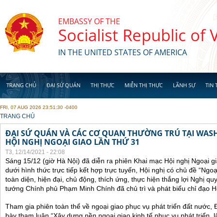
Skip to main content
EMBASSY OF THE
Socialist Republic of
IN THE UNITED STATES OF AMERICA
TRANG CHỦ
ĐẠI SỨ QUÁN
THỊ THỰC
MIỄN THỊ THỰC
LÃNH SỰ
TIN 
FRI, 07 AUG 2026 23:51:30 -0400
YOU ARE HERE
TRANG CHỦ
ĐẠI SỨ QUÁN VÀ CÁC CƠ QUAN THƯỜNG TRÚ TẠI WA
HỘI NGHỊ NGOẠI GIAO LẦN THỨ 31
T3, 12/14/2021 - 22:08
Sáng 15/12 (giờ Hà Nội) đã diễn ra phiên Khai mạc Hội nghị Ngoại g
dưới hình thức trực tiếp kết hợp trực tuyến, Hội nghị có chủ đề “Ngo
toàn diện, hiện đại, chủ động, thích ứng, thực hiện thắng lợi Nghị qu
tướng Chính phủ Phạm Minh Chính đã chủ trì và phát biểu chỉ đạo Hộ
Tham gia phiên toàn thể về ngoại giao phục vụ phát triển đất nước, 
bày tham luận “Xây dựng nền ngoại giao kinh tế phục vụ phát triển, 