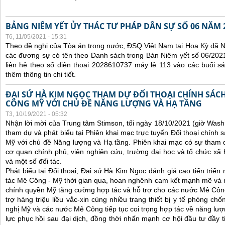
BẢNG NIÊM YẾT ỦY THÁC TƯ PHÁP DÂN SỰ SỐ 06 NĂM 
T6, 11/05/2021 - 15:31
Theo đề nghị của Tòa án trong nước, ĐSQ Việt Nam tại Hoa Kỳ đã Ni
các đương sự có tên theo Danh sách trong Bản Niêm yết số 06/2021
liên hệ theo số điện thoại 2028610737 máy lẻ 113 vào các buổi sá
thêm thông tin chi tiết.
ĐẠI SỨ HÀ KIM NGỌC THAM DỰ ĐỐI THOẠI CHÍNH SÁCH
CÔNG MỸ VỚI CHỦ ĐỀ NĂNG LƯỢNG VÀ HẠ TẦNG
T3, 10/19/2021 - 05:32
Nhận lời mời của Trung tâm Stimson, tối ngày 18/10/2021 (giờ Wash
tham dự và phát biểu tại Phiên khai mạc trực tuyến Đối thoại chính 
Mỹ với chủ đề Năng lượng và Hạ tầng. Phiên khai mạc có sự tham 
cơ quan chính phủ, viện nghiên cứu, trường đại học và tổ chức x
và một số đối tác.
Phát biểu tại Đối thoại, Đại sứ Hà Kim Ngọc đánh giá cao tiến triể
tác Mê Công - Mỹ thời gian qua, hoan nghênh cam kết mạnh mẽ và 
chính quyền Mỹ tăng cường hợp tác và hỗ trợ cho các nước Mê Công, 
trợ hàng triệu liều vắc-xin cùng nhiều trang thiết bị y tế phòng ch
nghị Mỹ và các nước Mê Công tiếp tục coi trọng hợp tác về năng lượn
lực phục hồi sau đại dịch, đồng thời nhấn mạnh cơ hội đầu tư đầy 