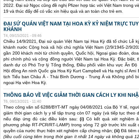
2022. Đại sứ Ngọc cũng đề nghị Pfizer hợp tác với Việt Nam trong việ
19 và thúc đẩy để có vắc xin hiệu quả và an toàn cho trẻ em.
ĐẠI SỨ QUÁN VIỆT NAM TẠI HOA KỲ KỶ NIỆM TRỰC TU
KHÁNH
T4, 09/15/2021 - 09:46
Chiều 14/9/2021, Đại sứ quán Việt Nam tại Hoa Kỳ đã tổ chức Lễ 
khánh nước Cộng hoà xã hội chủ nghĩa Việt Nam (2/9/1945-2/9/202
gần 200 khách mời từ chính quyền, Quốc hội, Ngoại giao đoàn, doan
phi chính phủ và cộng đồng người Việt Nam tại Hoa Kỳ. Đặc biệt,
danh dự có Phó Trợ lý Tổng thống, Điều phối viên khu vực Ấn Đ
Hội đồng An ninh Quốc gia Hoa Kỳ Kurt Campbell và Hạ nghị sĩ Ami B
tịch Tiểu ban Châu Á - Thái Bình Dương - Trung Á và Không phổ bi
ngoại Hạ viện Hoa Kỳ.
THÔNG BÁO VỀ VIỆC GIẢM THỜI GIAN CÁCH LY KHI NH
T6, 08/13/2021 - 11:40
Theo công văn số 6288/BYT-MT ngày 04/08/2021 của Bộ Y tế, ngư
giảm thời gian cách ly y tế tập trung còn 07 ngày (và tiếp tục theo d
nếu đáp ứng đủ các điều kiện sau:
(i)
Có kết quả xét nghiệm â
phương pháp RT-PCR/RT-LAMP) trong vòng 72 giờ trước khi xuất 
quyền của nước thực hiện xét nghiệm cấp chứng nhận;
(ii)
Đã tiêm 
(liều cuối cùng tiêm trong thời gian ít nhất 14 ngày và không quá 1