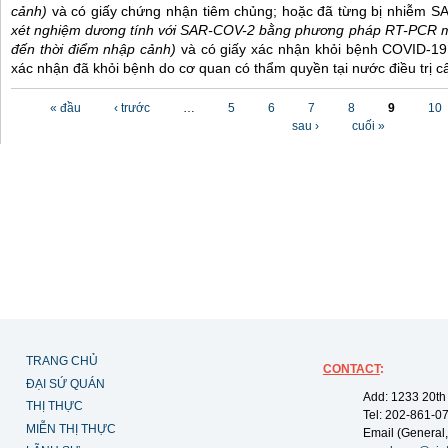
cảnh)
và có giấy chứng nhận tiêm chủng; hoặc đã từng bị nhiễm 
xét nghiệm dương tính với SAR-COV-2 bằng phương pháp RT-PCR m
đến thời điểm nhập cảnh)
và có giấy xác nhận khỏi bệnh COVID-19
xác nhận đã khỏi bệnh do cơ quan có thẩm quyền tại nước điều trị c
Các trang
« đầu
‹ trước
…
5
6
7
8
9
10
sau ›
cuối »
TRANG CHỦ
CONTACT
:
ĐẠI SỨ QUÁN
Add: 1233 20th
THỊ THỰC
Tel: 202-861-0
MIỄN THỊ THỰC
Email (General,