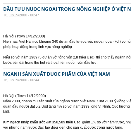
ĐẦU TƯU NUOC NGOAI TRONG NÔNG NGHIỆP Ở VIỆT 
T6, 12/15/2000 - 00:47
Hà Nội (Ttxvn 14/12/2000)
Hiện nay, Việt Nam có khoảng 340 dự án đầu tư trực tiếp nước ngoài (Fdi) với t
phép hoạt động trong lĩnh vực nông nghiệp.
Nếu so với năm 1989 (5 dự án với tổng vốn 2,8 triệu Usd), thì cho thấy ngành 
bước tiến dài trong thu hút và thực hiện nguồn vốn đầu tưu.
NGANH SẢN XUẤT DUOC PHẨM CỦA VIỆT NAM
T6, 12/15/2000 - 00:44
Hà Nội ( Ttxvn 14/12/2000)
Năm 2000, doanh thu sản xuất của ngành dược Việt Nam ư đạt 2100 tỷ đồng Việt
quân đầu người đạt 5,2 Usd tăng 4% so với năm 1999, ông Vi Ninh, Cục trưởn
biết.
Kim ngạch nhập khẩu ước đạt 358,589 triệu Usd, giảm 1% so với năm trước, nh
với những năm trước đây, tạo điều kiện cho sản xuất dược trong nước tăng.