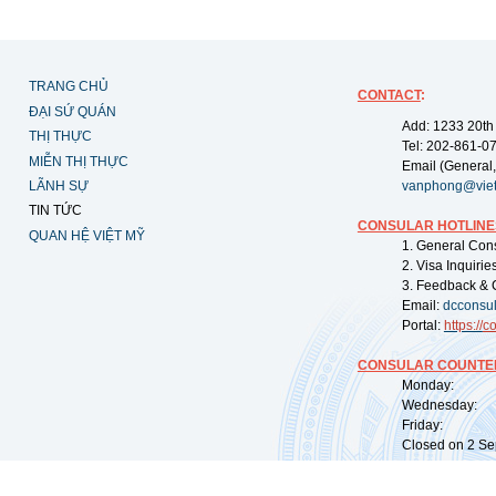
TRANG CHỦ
CONTACT
:
ĐẠI SỨ QUÁN
Add: 1233 20th
THỊ THỰC
Tel: 202-861-0
MIỄN THỊ THỰC
Email (General,
LÃNH SỰ
vanphong@vie
TIN TỨC
CONSULAR HOTLINE
QUAN HỆ VIỆT MỸ
1. General Con
2. Visa Inquiri
3. Feedback & 
Email:
dcconsu
Portal:
https://
co
CONSULAR COUNTER
Monday: 09:
Wednesday: 0
Friday: 09:
Closed on 2 Sep