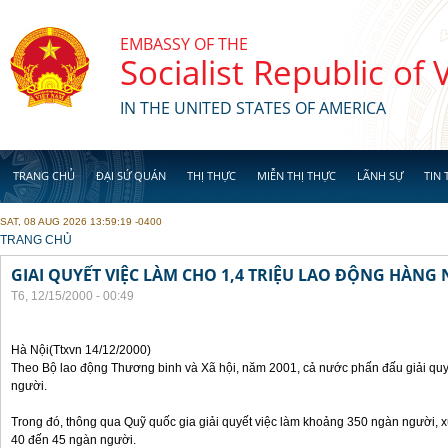
Skip to main content
EMBASSY OF THE
Socialist Republic of
IN THE UNITED STATES OF AMERICA
TRANG CHỦ
ĐẠI SỨ QUÁN
THỊ THỰC
MIỄN THỊ THỰC
LÃNH SỰ
TIN 
SAT, 08 AUG 2026 13:59:19 -0400
YOU ARE HERE
TRANG CHỦ
GIAI QUYẾT VIỆC LÀM CHO 1,4 TRIỆU LAO ĐỘNG HÀNG
T6, 12/15/2000 - 00:49
Hà Nội(Ttxvn 14/12/2000)
Theo Bộ lao động Thương binh và Xã hội, năm 2001, cả nước phấn đấu giải quyế
người.
Trong đó, thông qua Quỹ quốc gia giải quyết việc làm khoảng 350 ngàn người, x
40 đến 45 ngàn người.