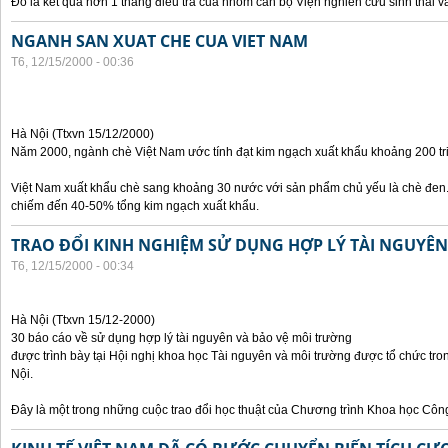
Đó là kết quả hơn 1 tháng điều tra của nhóm cán bộ Viện nghiên cứu sinh thái và
NGANH SAN XUAT CHE CUA VIET NAM
T6, 12/15/2000 - 00:36
Hà Nội (Ttxvn 15/12/2000)
Năm 2000, ngành chè Việt Nam ước tính đạt kim ngạch xuất khẩu khoảng 200 tr
Việt Nam xuất khẩu chè sang khoảng 30 nước với sản phẩm chủ yếu là chè đen.
chiếm đến 40-50% tổng kim ngạch xuất khẩu.
TRAO ĐỔI KINH NGHIỆM SỬ DỤNG HỢP LÝ TÀI NGUYÊ
T6, 12/15/2000 - 00:34
Hà Nội (Ttxvn 15/12-2000)
30 báo cáo về sử dụng hợp lý tài nguyên và bảo vệ môi trường
được trình bày tại Hội nghị khoa học Tài nguyên và môi trường được tổ chức tro
Nội.
Đây là một trong những cuộc trao đổi học thuật của Chương trình Khoa học Cô