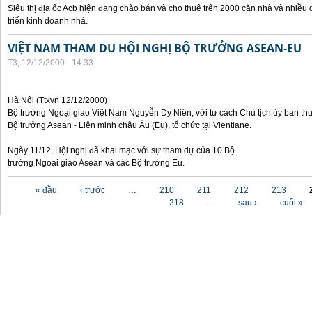
Siêu thị địa ốc Acb hiện đang chào bán và cho thuê trên 2000 căn nhà và nhiều 
triển kinh doanh nhà.
VIỆT NAM THAM DU HỘI NGHỊ BỘ TRƯỞNG ASEAN-EU
T3, 12/12/2000 - 14:33
Hà Nội (Ttxvn 12/12/2000)
Bộ trưởng Ngoại giao Việt Nam Nguyễn Dy Niên, với tư cách Chủ tịch ủy ban th
Bộ trưởng Asean - Liên minh châu Âu (Eu), tổ chức tại Vientiane.
Ngày 11/12, Hội nghị đã khai mạc với sự tham dự của 10 Bộ
trưởng Ngoại giao Asean và các Bộ trưởng Eu.
Các trang
« đầu
‹ trước
…
210
211
212
213
218
…
sau ›
cuối »