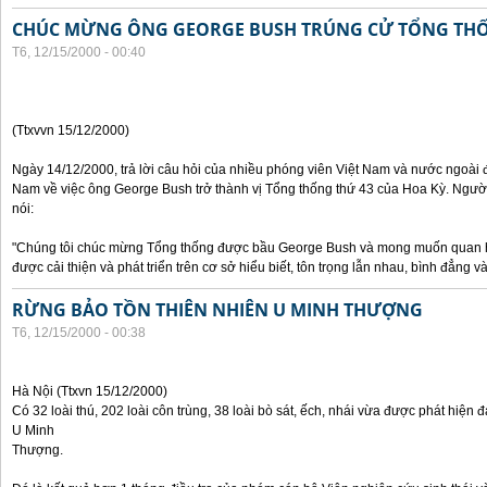
CHÚC MỪNG ÔNG GEORGE BUSH TRÚNG CỬ TỔNG TH
T6, 12/15/2000 - 00:40
(Ttxvvn 15/12/2000)
Ngày 14/12/2000, trả lời câu hỏi của nhiều phóng viên Việt Nam và nước ngoài 
Nam về việc ông George Bush trở thành vị Tổng thống thứ 43 của Hoa Kỳ. Ngườ
nói:
"Chúng tôi chúc mừng Tổng thống được bầu George Bush và mong muốn quan hệ
được cải thiện và phát triển trên cơ sở hiểu biết, tôn trọng lẫn nhau, bình đẳng và 
RỪNG BẢO TỒN THIÊN NHIÊN U MINH THƯỢNG
T6, 12/15/2000 - 00:38
Hà Nội (Ttxvn 15/12/2000)
Có 32 loài thú, 202 loài côn trùng, 38 loài bò sát, ếch, nhái vừa được phát hiện đ
U Minh
Thượng.