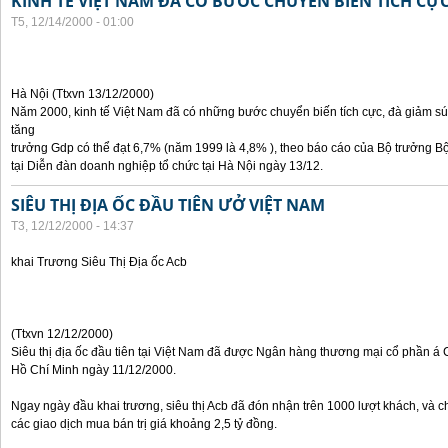
KINH TẾ VIỆT NAM ĐÃ CÓ BƯỚC CHUYỂN BIẾN TÍCH CỰ
T5, 12/14/2000 - 01:00
Hà Nội (Ttxvn 13/12/2000)
Năm 2000, kinh tế Việt Nam đã có những bước chuyển biến tích cực, đà giảm sú
tăng
trưởng Gdp có thể đạt 6,7% (năm 1999 là 4,8% ), theo báo cáo của Bộ trưởng B
tại Diễn đàn doanh nghiệp tổ chức tại Hà Nội ngày 13/12.
SIÊU THỊ ĐỊA ỐC ĐẦU TIÊN ƯỞ VIỆT NAM
T3, 12/12/2000 - 14:37
khai Trương Siêu Thị Địa ốc Acb
(Ttxvn 12/12/2000)
Siêu thị địa ốc đầu tiên tại Việt Nam đã được Ngân hàng thương mại cổ phần á 
Hồ Chí Minh ngày 11/12/2000.
Ngay ngày đầu khai trương, siêu thị Acb đã đón nhận trên 1000 lượt khách, và c
các giao dịch mua bán trị giá khoảng 2,5 tỷ đồng.