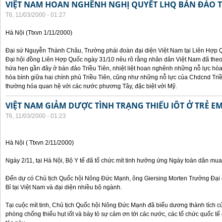
VIỆT NAM HOAN NGHÊNH NGHỊ QUYẾT LHQ BÁN ĐẢO T
T6, 11/03/2000 - 01:27
Hà Nội (Ttxvn 1/11/2000)
Đại sứ Nguyễn Thành Châu, Trưởng phái đoàn đại diện Việt Nam tại Liên Hợp Qu
Đại hội đồng Liên Hợp Quốc ngày 31/10 nêu rõ rằng nhân dân Việt Nam đã theo
hứa hẹn gần đây ở bán đảo Triều Tiên, nhiệt liệt hoan nghênh những nỗ lực hòa 
hòa bình giữa hai chính phủ Triều Tiên, cũng như những nỗ lực của Chdcnd Triề
thường hóa quan hệ với các nước phương Tây, đặc biệt với Mỹ.
VIỆT NAM GIẢM DƯỢC TÌNH TRẠNG THIẾU IÔT Ở TRẺ E
T6, 11/03/2000 - 01:23
Hà Nội ( Ttxvn 2/11/2000)
Ngày 2/11, tại Hà Nội, Bộ Y tế đã tổ chức mít tinh hưởng ứng Ngày toàn dân mua
Đến dự có Chủ tịch Quốc hội Nông Đức Mạnh, ông Giersing Morten Trưởng Đại 
Bỉ tại Việt Nam và đại diện nhiều bộ ngành.
Tại cuộc mít tinh, Chủ tịch Quốc hội Nông Đức Mạnh đã biểu dương thành tích c
phòng chống thiếu hụt iốt và bày tỏ sự cảm ơn tới các nước, các tổ chức quốc t