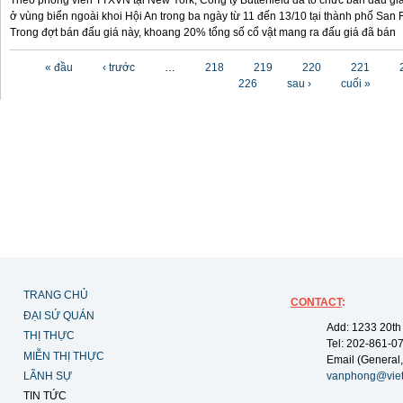
Theo phóng viên TTXVN tại New York, Công ty Butterfield đã tổ chức bán đấu gi
ở vùng biển ngoài khoi Hội An trong ba ngày từ 11 đến 13/10 tại thành phố San F
Trong đợt bán đấu giá này, khoang 20% tổng số cổ vật mang ra đấu giá đã bán
Các trang
« đầu
‹ trước
…
218
219
220
221
226
sau ›
cuối »
TRANG CHỦ
CONTACT
:
ĐẠI SỨ QUÁN
Add: 1233 20th
THỊ THỰC
Tel: 202-861-0
MIỄN THỊ THỰC
Email (General,
LÃNH SỰ
vanphong@vie
TIN TỨC