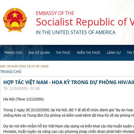
Skip to main content
EMBASSY OF THE
Socialist Republic of
IN THE UNITED STATES OF AMERICA
TRANG CHỦ
ĐẠI SỨ QUÁN
THỊ THỰC
MIỄN THỊ THỰC
LÃNH SỰ
TIN 
SAT, 08 AUG 2026 13:27:30 -0400
YOU ARE HERE
TRANG CHỦ
HỢP TÁC VIỆT NAM - HOA KỲ TRONG DỰ PHÒNG HIV/AI
T6, 11/03/2000 - 01:36
Hà Nội (Ttxvn 1/11/2000)
Trong 2 ngày 30,31/10/2000, tại Hà Nội, Bộ Y tế đã tổ chức đánh giá "dự án hợ
chống Aids và Trung tâm Dự phòng và kiểm soát bệnh tật Hoa Kỳ về dự phòng H
Dự án nói trên nhằm hỗ trợ Việt Nam xây dựng và triển khai các lớp huấn luyện 
Hiv/aids, huấn luyện và nâng cao các phương pháp chẩn đoán phát hiện Hiv/aid