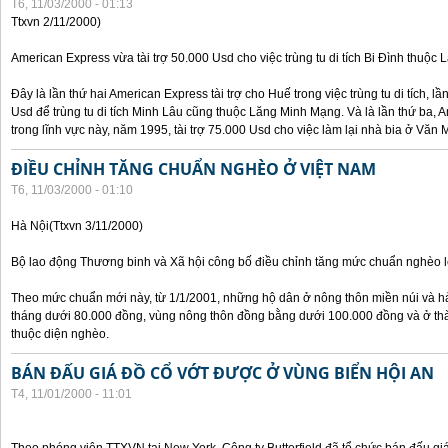
T6, 11/03/2000 - 01:13
Ttxvn 2/11/2000)
American Express vừa tài trợ 50.000 Usd cho việc trùng tu di tích Bi Đình thuộc
Đây là lần thứ hai American Express tài trợ cho Huế trong việc trùng tu di tích, l
Usd để trùng tu di tích Minh Lâu cũng thuộc Lăng Minh Mạng. Và là lần thứ ba, A
trong lĩnh vực này, năm 1995, tài trợ 75.000 Usd cho việc làm lại nhà bia ở Văn
ĐIỀU CHỈNH TĂNG CHUẨN NGHÈO Ở VIỆT NAM
T6, 11/03/2000 - 01:10
Hà Nội(Ttxvn 3/11/2000)
Bộ lao động Thương binh và Xã hội công bố điều chỉnh tăng mức chuẩn nghèo lê
Theo mức chuẩn mới này, từ 1/1/2001, những hộ dân ở nông thôn miền núi và h
tháng dưới 80.000 đồng, vùng nông thôn đồng bằng dưới 100.000 đồng và ở th
thuộc diện nghèo.
BÁN ĐẤU GIÁ ĐỒ CỔ VỚT ĐƯỢC Ở VÙNG BIỂN HỘI AN
T4, 11/01/2000 - 11:01