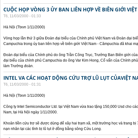
CUỘC HỌP VÒNG 3 ỦY BAN LIÊN HỢP VỀ BIÊN GIỚI VIỆ
T6, 11/03/2000 - 01:33
Hà Nội (Ttxvn 1/11/2000)
Vòng họp lần thứ 3 giữa Đoàn đại biểu của Chính phủ Việt Nam và Đoàn đại bi
Campuchia trong ủy ban liên hợp về biên giới Việt Nam - Cămpuchia đã khai mạ
Đoàn đại biểu của Chính phủ do ông Trần Công Trục, Trưởng Ban Biên giới c
đại biểu của chính phủ Campuchia do ông Var Kim Hong, Cố vấn của Chính phủ 
làm Trưởng đoàn.
INTEL VA CÁC HOẠT DỘNG CỨU TRỢ LŨ LỤT CỦAVIỆT 
T6, 11/03/2000 - 01:31
Hà Nội (Ttxvn 1/11/2000)
Công ty Intel Semiconductor Ltd. tại Việt Nam vừa trao tặng 150,000 Usd cho các 
Nam, tại Hà Nội ngày 1/11/2000.
Khoản tiền cứu trợ sẽ được dùng để xây hai trạm xã, một trường học và trang bị
nạn nhân tại các tỉnh bị lũ lụt ở đồng bằng sông Cửu Long.