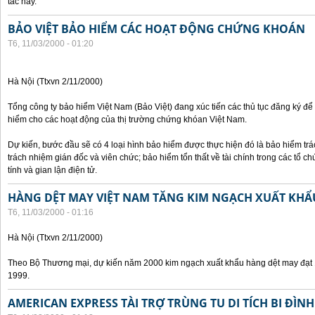
tác này.
BẢO VIỆT BẢO HIỂM CÁC HOẠT ĐỘNG CHỨNG KHOÁN
T6, 11/03/2000 - 01:20
Hà Nội (Ttxvn 2/11/2000)
Tổng công ty bảo hiểm Việt Nam (Bảo Việt) đang xúc tiến các thủ tục đăng ký để
hiểm cho các hoạt động của thị trường chứng khóan Việt Nam.
Dự kiến, bước đầu sẽ có 4 loại hình bảo hiểm được thực hiện đó là bảo hiểm t
trách nhiệm gián đốc và viên chức; bảo hiểm tổn thất về tài chính trong các tổ c
tính và gian lận điện tử.
HÀNG DỆT MAY VIỆT NAM TĂNG KIM NGẠCH XUẤT KHẨ
T6, 11/03/2000 - 01:16
Hà Nội (Ttxvn 2/11/2000)
Theo Bộ Thương mại, dự kiến năm 2000 kim ngạch xuất khẩu hàng dệt may đạt 1
1999.
AMERICAN EXPRESS TÀI TRỢ TRÙNG TU DI TÍCH BI ĐÌNH