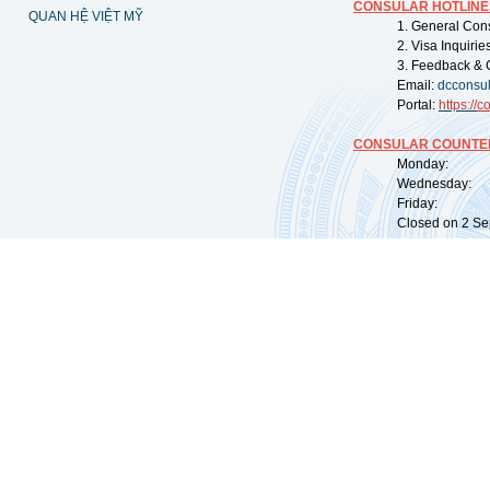
CONSULAR HOTLINE
QUAN HỆ VIỆT MỸ
1. General Con
2. Visa Inquiri
3. Feedback & 
Email:
dcconsu
Portal:
https://
co
CONSULAR COUNTER
Monday: 09:
Wednesday: 0
Friday: 09:
Closed on 2 Sep