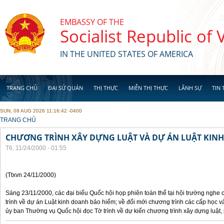
Skip to main content
EMBASSY OF THE
Socialist Republic of
IN THE UNITED STATES OF AMERICA
TRANG CHỦ
ĐẠI SỨ QUÁN
THỊ THỰC
MIỄN THỊ THỰC
LÃNH SỰ
TIN 
SUN, 09 AUG 2026 11:16:42 -0400
YOU ARE HERE
TRANG CHỦ
CHƯƠNG TRÌNH XÂY DỰNG LUẬT VÀ DỰ ÁN LUẬT KIN
T6, 11/24/2000 - 01:55
(Ttxvn 24/11/2000)
Sáng 23/11/2000, các đại biểu Quốc hội họp phiên toàn thể tại hội trường nghe
trình về dự án Luật kinh doanh bảo hiểm; về đổi mới chương trình các cấp học v
ủy ban Thường vụ Quốc hội đọc Tờ trình về dự kiến chương trình xây dựng luật