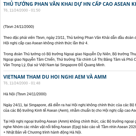
THỦ TƯỚNG PHAN VĂN KHAI DỰ HN CẤP CAO ASEAN 
T6, 11/24/2000 - 01:50
(Ttxvn 24/11/2000)
Theo đặc phái viên Ttxvn, ngày 23/11, Thủ tướng Phan Văn Khải dẫn đầu đoàn 
Hội nghị cấp cao Asean không chính thức lần thứ 4.
Trong đoàn Thủ tướng có Bộ trưởng Ngoại giao Nguyễn Dy Niên, Bộ trưởng Th
Ngoại giao Nguyễn Tâm Chiến, Thứ trưởng Tài chính Lê Thị Băng Tâm và Phó
Văn Trọng Lý, Đại sứ Việt Nam tại Singapore Đỗ Quang Minh.
VIETNAM THAM DU HOI NGHI AEM VÀ AMM
T6, 11/24/2000 - 01:48
Hà Nội (Ttxvn 24/11/2000)
Ngày 24/11, tại Singapore, đã diễn ra hai Hội nghị không chính thức của các B
của các Bộ trưởng Kinh tế Asean (Aem), nhằm chuẩn bị cho Hội nghị cấp cao Ase
Tại Hội nghị ngoại trưởng Asean (Amm) không chính thức, các Bộ trưởng ngoại 
nghe Nhóm các nhân vật nổi tiếng Asean (Epg) báo cáo về Tầm nhìn Asean 2020
+ Nhật Bản về Chương trình hành động Hà Nội.