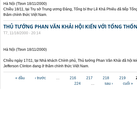
Hà Nội (Ttxvn 18/11/2000)
Chiều 18/11, tại Trụ sở Trung ương Đảng, Tổng bí thư Lê Khả Phiêu đã tiếp Tổn
thăm chính thức Việt Nam.
THỦ TƯỚNG PHAN VĂN KHẢI HỘI KIẾN VỚI TỔNG THỐ
T7, 11/18/2000 - 20:14
Hà Nội (Ttxvn 18/11/2000)
Chiều ngày 17/11, tại Nhà khách Chính phủ, Thủ tướng Phan Văn Khải đã hội ki
Jefferson Clinton đang ở thăm chính thức Việt Nam.
Các trang
« đầu
‹ trước
…
216
217
218
219
224
…
sau ›
cuối »