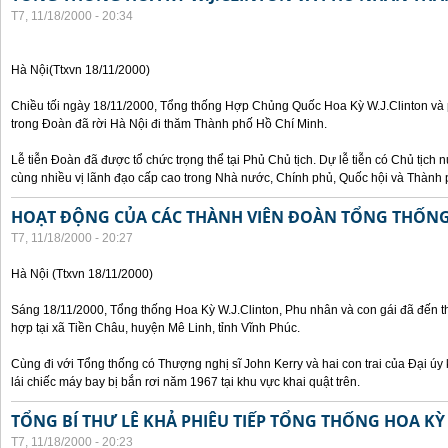
T7, 11/18/2000 - 20:34
Hà Nội(Ttxvn 18/11/2000)
Chiều tối ngày 18/11/2000, Tổng thống Hợp Chủng Quốc Hoa Kỳ W.J.Clinton và 
trong Đoàn đã rời Hà Nội đi thăm Thành phố Hồ Chí Minh.
Lễ tiễn Đoàn đã được tổ chức trọng thể tại Phủ Chủ tịch. Dự lễ tiễn có Chủ tịc
cùng nhiều vị lãnh đạo cấp cao trong Nhà nước, Chính phủ, Quốc hội và Thành 
HOẠT ĐỘNG CỦA CÁC THÀNH VIÊN ĐOÀN TỔNG THỐNG 
T7, 11/18/2000 - 20:27
Hà Nội (Ttxvn 18/11/2000)
Sáng 18/11/2000, Tổng thống Hoa Kỳ W.J.Clinton, Phu nhân và con gái đã đến t
hợp tại xã Tiền Châu, huyện Mê Linh, tỉnh Vĩnh Phúc.
Cùng đi với Tổng thống có Thượng nghị sĩ John Kerry và hai con trai của Đại ú
lái chiếc máy bay bị bắn rơi năm 1967 tại khu vực khai quật trên.
TỔNG BÍ THƯ LÊ KHẢ PHIÊU TIẾP TỔNG THỐNG HOA KỲ
T7, 11/18/2000 - 20:23