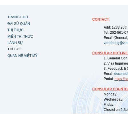
TRANG CHỦ
CONTACT
:
ĐẠI SỨ QUÁN
Add: 1233 20th
THỊ THỰC
Tel: 202-861-0
MIỄN THỊ THỰC
Email (General,
LÃNH SỰ
vanphong@vie
TIN TỨC
CONSULAR HOTLINE
QUAN HỆ VIỆT MỸ
1. General Con
2. Visa Inquiri
3. Feedback & 
Email:
dcconsu
Portal:
https://
co
CONSULAR COUNTER
Monday: 09:
Wednesday: 0
Friday: 09:
Closed on 2 Sep