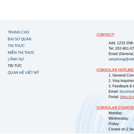
TRANG CHỦ
CONTACT
:
ĐẠI SỨ QUÁN
Add: 1233 20th
THỊ THỰC
Tel: 202-861-0
MIỄN THỊ THỰC
Email (General,
LÃNH SỰ
vanphong@vie
TIN TỨC
CONSULAR HOTLINE
QUAN HỆ VIỆT MỸ
1. General Con
2. Visa Inquiri
3. Feedback & 
Email:
dcconsu
Portal:
https://
co
CONSULAR COUNTER
Monday: 09:
Wednesday: 0
Friday: 09:
Closed on 2 Sep