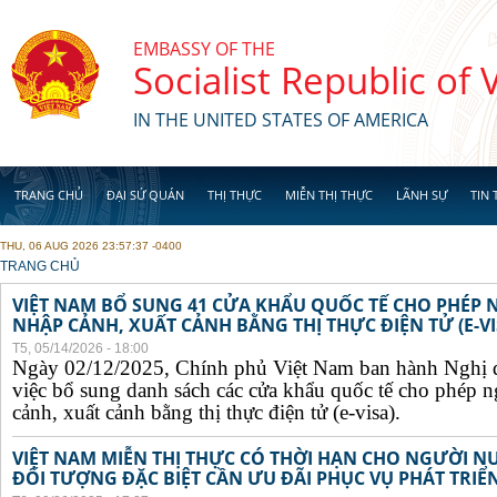
Skip to main content
EMBASSY OF THE
Socialist Republic of
IN THE UNITED STATES OF AMERICA
TRANG CHỦ
ĐẠI SỨ QUÁN
THỊ THỰC
MIỄN THỊ THỰC
LÃNH SỰ
TIN 
THU, 06 AUG 2026 23:57:37 -0400
YOU ARE HERE
TRANG CHỦ
VIỆT NAM BỔ SUNG 41 CỬA KHẨU QUỐC TẾ CHO PHÉP
NHẬP CẢNH, XUẤT CẢNH BẰNG THỊ THỰC ĐIỆN TỬ (E-VI
T5, 05/14/2026 - 18:00
Ngày 02/12/2025, Chính phủ Việt Nam ban hành Nghị 
việc bổ sung danh sách các cửa khẩu quốc tế cho phép 
cảnh, xuất cảnh bằng thị thực điện tử (e-visa).
VIỆT NAM MIỄN THỊ THỰC CÓ THỜI HẠN CHO NGƯỜI N
ĐỐI TƯỢNG ĐẶC BIỆT CẦN ƯU ĐÃI PHỤC VỤ PHÁT TRIỂN 