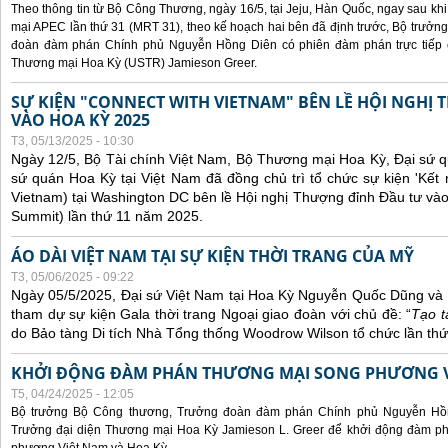
Theo thông tin từ Bộ Công Thương, ngày 16/5, tại Jeju, Hàn Quốc, ngay sau kh
mại APEC lần thứ 31 (MRT 31), theo kế hoạch hai bên đã định trước, Bộ trưở
đoàn đàm phán Chính phủ Nguyễn Hồng Diên có phiên đàm phán trực tiếp 
Thương mại Hoa Kỳ (USTR) Jamieson Greer.
SỰ KIỆN "CONNECT WITH VIETNAM" BÊN LỀ HỘI NGHỊ
VÀO HOA KỲ 2025
T3, 05/13/2025 - 10:30
Ngày 12/5, Bộ Tài chính Việt Nam, Bộ Thương mại Hoa Kỳ, Đại sứ q
sứ quán Hoa Kỳ tại Việt Nam đã đồng chủ trì tổ chức sự kiện 'Kết 
Vietnam) tại Washington DC bên lề Hội nghị Thượng đỉnh Đầu tư và
Summit) lần thứ 11 năm 2025.
ÁO DÀI VIỆT NAM TẠI SỰ KIỆN THỜI TRANG CỦA MỸ
T3, 05/06/2025 - 09:22
Ngày 05/5/2025, Đại sứ Việt Nam tại Hoa Kỳ Nguyễn Quốc Dũng và 
tham dự sự kiện Gala thời trang Ngoại giao đoàn với chủ đề: “
Tạo t
do Bảo tàng Di tích Nhà Tổng thống Woodrow Wilson tổ chức lần thứ
KHỞI ĐỘNG ĐÀM PHÁN THƯƠNG MẠI SONG PHƯƠNG VI
T5, 04/24/2025 - 12:05
Bộ trưởng Bộ Công thương, Trưởng đoàn đàm phán Chính phủ Nguyễn Hồn
Trưởng đại diện Thương mại Hoa Kỳ Jamieson L. Greer để khởi động đàm phá