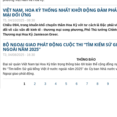
phương Việt Nam và Hoa Kỳ.
VIỆT NAM, HOA KỲ THỐNG NHẤT KHỞI ĐỘNG ĐÀM P
MẠI ĐỐI ỨNG
T5, 04/10/2025 - 08:30
Chiều 09/4, trong khuôn khổ chuyến thăm Hoa Kỳ với tư cách là Đặc phái v
đổi về các vấn đề kinh tế - thương mại song phương, Phó Thủ tướng Chín
Thương mại Hoa Kỳ Jamieson Greer.
BỘ NGOẠI GIAO PHÁT ĐỘNG CUỘC THI “TÌM KIẾM SỨ GI
NGOÀI NĂM 2025”
T3, 04/08/2025 - 16:30
THÔNG BÁO
Đại sứ quán Việt Nam tại Hoa Kỳ trân trọng thông báo tới toàn thể cộng đồng n
thi “Tìm kiếm Sứ giả tiếng Việt ở nước ngoài năm 2025” do Ủy ban Nhà nước 
Ngoại giao phát động.
Các trang
1
2
3
4
5
6
7
8
9