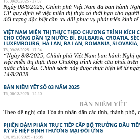
T6, 09/26/2025 - 17:37
Ngày 08/8/2025, Chính phủ Việt Nam đã ban hành Ngh
CP quy định về việc miễn thị thực có thời hạn cho ngườ
đối tượng đặc biệt cần ưu đãi phục vụ phát triển kinh tế-
VIỆT NAM MIỄN THỊ THỰC THEO CHƯƠNG TRÌNH KÍCH C
CHO CÔNG DÂN 12 NƯỚC: BỈ, BULGARIA, CROATIA, SÉ
LUXEMBOURG, HÀ LAN, BA LAN, ROMANIA, SLOVAKIA, 
T6, 09/26/2025 - 17:34
“Ngày 8/8/2025, Chính phủ Việt Nam ban hành Nghị q
việc miễn thị thực theo Chương trình kích cầu phát triể
nước châu Âu. Chính sách này được thực hiện kể từ ngà
14/8/2028.
BẢN NIÊM YẾT SỐ 03 NĂM 2025
T6, 06/13/2025 - 14:40
BẢN NIÊM YẾT
Theo đề nghị của Tòa án nhân dân các tỉnh, thành phố, c
PHIÊN ĐÀM PHÁN TRỰC TIẾP CẤP BỘ TRƯỞNG ĐẦU TIÊN
KỲ VỀ HIỆP ĐỊNH THƯƠNG MẠI ĐỐI ỨNG
CN, 05/18/2025 - 16:05