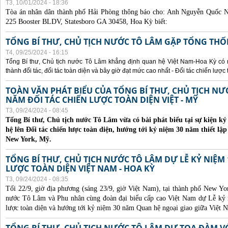
T3, 10/01/2024 - 18:36
Tòa án nhân dân thành phố Hải Phòng thông báo cho:
Anh Nguyễn Quốc Ng
225 Booster BLDV, Statesboro GA 30458, Hoa Kỳ biết:
TỔNG BÍ THƯ, CHỦ TỊCH NƯỚC TÔ LÂM GẶP TỔNG THỐ
T4, 09/25/2024 - 16:15
Tổng Bí thư, Chủ tịch nước Tô Lâm khẳng định quan hệ Việt Nam-Hoa Kỳ có nhi
thành đối tác, đối tác toàn diện và bây giờ đạt mức cao nhất - Đối tác chiến lược 
TOÀN VĂN PHÁT BIỂU CỦA TỔNG BÍ THƯ, CHỦ TỊCH N
NĂM ĐỐI TÁC CHIẾN LƯỢC TOÀN DIỆN VIỆT - MỸ
T3, 09/24/2024 - 08:45
Tổng Bí thư, Chủ tịch nước Tô Lâm vừa có bài phát biểu tại sự kiện 
hệ lên Đối tác chiến lược toàn diện, hướng tới kỷ niệm 30 năm thiết lập
New York, Mỹ.
TỔNG BÍ THƯ, CHỦ TỊCH NƯỚC TÔ LÂM DỰ LỄ KỶ NIỆM 
LƯỢC TOÀN DIỆN VIỆT NAM - HOA KỲ
T3, 09/24/2024 - 08:35
Tối 22/9, giờ địa phương (sáng 23/9, giờ Việt Nam), tại thành phố New Yo
nước Tô Lâm và Phu nhân cùng đoàn đại biểu cấp cao Việt Nam dự Lễ kỷ 
lược toàn diện và hướng tới kỷ niệm 30 năm Quan hệ ngoại giao giữa Việt