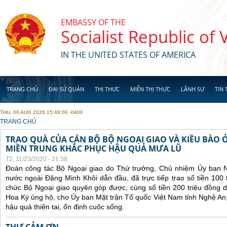
Skip to main content
EMBASSY OF THE
Socialist Republic of
IN THE UNITED STATES OF AMERICA
TRANG CHỦ
ĐẠI SỨ QUÁN
THỊ THỰC
MIỄN THỊ THỰC
LÃNH SỰ
TIN 
THU, 06 AUG 2026 15:48:00 -0400
YOU ARE HERE
TRANG CHỦ
TRAO QUÀ CỦA CÁN BỘ BỘ NGOẠI GIAO VÀ KIỀU BÀO 
MIỀN TRUNG KHẮC PHỤC HẬU QUẢ MƯA LŨ
T2, 11/23/2020 - 21:38
Đoàn công tác Bộ Ngoại giao do Thứ trưởng, Chủ nhiệm Ủy ban 
nước ngoài Đặng Minh Khôi dẫn đầu, đã trực tiếp trao số tiền 100 
chức Bộ Ngoại giao quyên góp được, cùng số tiền 200 triệu đồng 
Hoa Kỳ ủng hộ, cho Ủy ban Mặt trận Tổ quốc Việt Nam tỉnh Nghệ An
hậu quả thiên tai, ổn định cuộc sống.