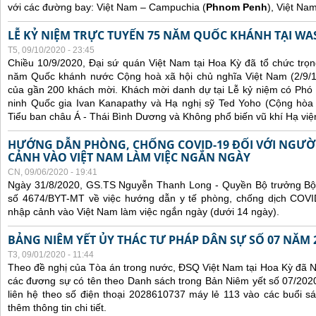
với các đường bay: Việt Nam – Campuchia (
Phnom Penh
), Việt Na
LỄ KỶ NIỆM TRỰC TUYẾN 75 NĂM QUỐC KHÁNH TẠI WA
T5, 09/10/2020 - 23:45
Chiều 10/9/2020, Đại sứ quán Việt Nam tại Hoa Kỳ đã tổ chức trọn
năm Quốc khánh nước Cộng hoà xã hội chủ nghĩa Việt Nam (2/9/1
của gần 200 khách mời. Khách mời danh dự tại Lễ kỷ niệm có Phó
ninh Quốc gia Ivan Kanapathy và Hạ nghị sỹ Ted Yoho (Cộng hòa -
Tiểu ban châu Á - Thái Bình Dương và Không phổ biến vũ khí Hạ việ
HƯỚNG DẪN PHÒNG, CHỐNG COVID-19 ĐỐI VỚI NGƯỜ
CẢNH VÀO VIỆT NAM LÀM VIỆC NGẮN NGÀY
CN, 09/06/2020 - 19:41
Ngày 31/8/2020, GS.TS Nguyễn Thanh Long - Quyền Bộ trưởng Bộ 
số 4674/BYT-MT về việc hướng dẫn y tế phòng, chống dịch COVID
nhập cảnh vào Việt Nam làm việc ngắn ngày (dưới 14 ngày).
BẢNG NIÊM YẾT ỦY THÁC TƯ PHÁP DÂN SỰ SỐ 07 NĂM 
T3, 09/01/2020 - 11:44
Theo đề nghị của Tòa án trong nước, ĐSQ Việt Nam tại Hoa Kỳ đã Ni
các đương sự có tên theo Danh sách trong Bản Niêm yết số 07/2020
liên hệ theo số điện thoại 2028610737 máy lẻ 113 vào các buổi sá
thêm thông tin chi tiết.