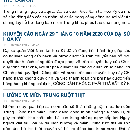
THƯ CẢM ƠN
T2, 11/16/2020 - 13:29
Trong những ngày vừa qua, Đại sứ quán Việt Nam tại Hoa Kỳ đã nh
sẻ của đông đảo các cá nhân, tổ chức trong cộng đồng người Việt t
chung tay hỗ trợ đồng bào miền Trung khắc phục hậu quả nặng nề củ
KHUYẾN CÁO NGÀY 29 THÁNG 10 NĂM 2020 CỦA ĐẠI SỨ
HOA KỲ
T5, 10/29/2020 - 19:52
Đại sứ quán Việt Nam tại Hoa Kỳ đã và đang tiến hành trợ giúp cá
có nguyện vọng cấp bách về nước được về trên chuyến bay hỗ trợ 
duyệt danh sách công dân được phép về trên chuyến bay của Chín
quy trình chặt chẽ, với sự phê duyệt của các cơ quan chức năng, trê
Chính phủ quy định. C
ông dân về nước trên các chuyến bay này CHỈ 
hãng hàng không quy định và việc thanh toán chi phí này được tiến
hãng hàng không chỉ định; CÔNG DÂN KHÔNG PHẢI TRẢ BẤT KỲ
HƯỚNG VỀ MIỀN TRUNG RUỘT THỊT
T3, 10/20/2020 - 19:14
Những ngày qua, tiếp sau cơn bão số 6 là những trận mưa lớn dồn
Trung. Đồng bào miền Trung đang gồng mình chống và chạy lũ, di 
gây ra nhiều khó khăn cho bà con trong những ngày sắp tới. Ngay t
người Việt tại Hoa Kỳ đã luôn hướng về miền Trung ruột thịt và s
góp, ủng hộ, kịp thời chuyển về hỗ trợ đồng bào trong nước. Đại s