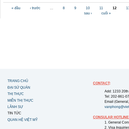
Các trang
« đầu
‹ trước
…
8
9
10
11
12
1
sau ›
cuối »
TRANG CHỦ
CONTACT
:
ĐẠI SỨ QUÁN
Add: 1233 20th
THỊ THỰC
Tel: 202-861-0
MIỄN THỊ THỰC
Email (General,
LÃNH SỰ
vanphong@vie
TIN TỨC
CONSULAR HOTLINE
QUAN HỆ VIỆT MỸ
1. General Con
2. Visa Inquiri