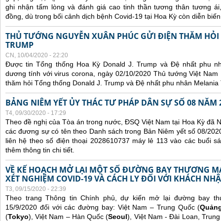
ghi nhận tấm lòng và đánh giá cao tinh thần tương thân tương 
đồng, dù trong bối cảnh dịch bệnh Covid-19 tại Hoa Kỳ còn diễn biế
THỦ TƯỚNG NGUYỄN XUÂN PHÚC GỬI ĐIỆN THĂM HỎI
TRUMP
CN, 10/04/2020 - 22:20
Được tin Tổng thống Hoa Kỳ Donald J. Trump và Đệ nhất phu n
dương tính với virus corona, ngày 02/10/2020 Thủ tướng Việt Nam
thăm hỏi Tổng thống Donald J. Trump và Đệ nhất phu nhân Melania
BẢNG NIÊM YẾT ỦY THÁC TƯ PHÁP DÂN SỰ SỐ 08 NĂM 
T4, 09/30/2020 - 17:29
Theo đề nghị của Tòa án trong nước, ĐSQ Việt Nam tại Hoa Kỳ đã Ni
các đương sự có tên theo Danh sách trong Bản Niêm yết số 08/2020
liên hệ theo số điện thoại 2028610737 máy lẻ 113 vào các buổi sá
thêm thông tin chi tiết.
VỀ KẾ HOẠCH MỞ LẠI MỘT SỐ ĐƯỜNG BAY THƯƠNG MẠI
XÉT NGHIỆM COVID-19 VÀ CÁCH LY ĐỐI VỚI KHÁCH NH
T3, 09/15/2020 - 22:39
Theo trang Thông tin Chính phủ, dự kiến mở lại đường bay t
15/9/2020 đối với các đường bay: Việt Nam – Trung Quốc (
Quản
(
Tokyo
), Việt Nam – Hàn Quốc (
Seoul
), Việt Nam - Đài Loan, Trung 