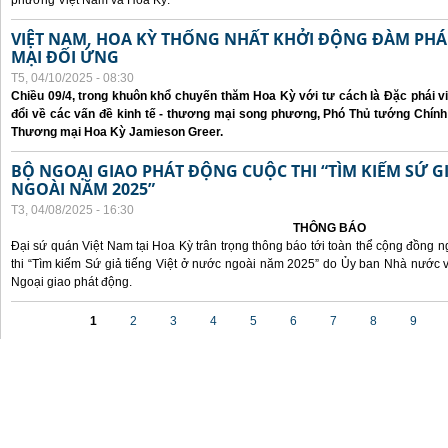
phương Việt Nam và Hoa Kỳ.
VIỆT NAM, HOA KỲ THỐNG NHẤT KHỞI ĐỘNG ĐÀM P
MẠI ĐỐI ỨNG
T5, 04/10/2025 - 08:30
Chiều 09/4, trong khuôn khổ chuyến thăm Hoa Kỳ với tư cách là Đặc phái v
đổi về các vấn đề kinh tế - thương mại song phương, Phó Thủ tướng Chín
Thương mại Hoa Kỳ Jamieson Greer.
BỘ NGOẠI GIAO PHÁT ĐỘNG CUỘC THI “TÌM KIẾM SỨ GI
NGOÀI NĂM 2025”
T3, 04/08/2025 - 16:30
THÔNG BÁO
Đại sứ quán Việt Nam tại Hoa Kỳ trân trọng thông báo tới toàn thể cộng đồng n
thi “Tìm kiếm Sứ giả tiếng Việt ở nước ngoài năm 2025” do Ủy ban Nhà nước 
Ngoại giao phát động.
Các trang
1
2
3
4
5
6
7
8
9