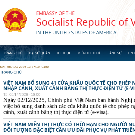
Skip to main content
EMBASSY OF THE
Socialist Republic of
IN THE UNITED STATES OF AMERICA
TRANG CHỦ
ĐẠI SỨ QUÁN
THỊ THỰC
MIỄN THỊ THỰC
LÃNH SỰ
TIN 
SAT, 08 AUG 2026 13:37:19 -0400
YOU ARE HERE
TRANG CHỦ
VIỆT NAM BỔ SUNG 41 CỬA KHẨU QUỐC TẾ CHO PHÉP
NHẬP CẢNH, XUẤT CẢNH BẰNG THỊ THỰC ĐIỆN TỬ (E-VI
T5, 05/14/2026 - 18:00
Ngày 02/12/2025, Chính phủ Việt Nam ban hành Nghị 
việc bổ sung danh sách các cửa khẩu quốc tế cho phép 
cảnh, xuất cảnh bằng thị thực điện tử (e-visa).
VIỆT NAM MIỄN THỊ THỰC CÓ THỜI HẠN CHO NGƯỜI N
ĐỐI TƯỢNG ĐẶC BIỆT CẦN ƯU ĐÃI PHỤC VỤ PHÁT TRIỂN 