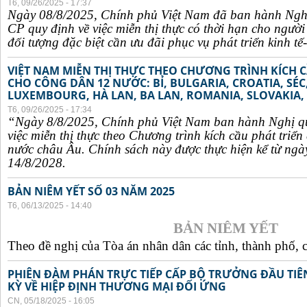
T6, 09/26/2025 - 17:37
Ngày 08/8/2025, Chính phủ Việt Nam đã ban hành Ngh
CP quy định về việc miễn thị thực có thời hạn cho ngườ
đối tượng đặc biệt cần ưu đãi phục vụ phát triển kinh tế-
VIỆT NAM MIỄN THỊ THỰC THEO CHƯƠNG TRÌNH KÍCH C
CHO CÔNG DÂN 12 NƯỚC: BỈ, BULGARIA, CROATIA, SÉ
LUXEMBOURG, HÀ LAN, BA LAN, ROMANIA, SLOVAKIA, 
T6, 09/26/2025 - 17:34
“Ngày 8/8/2025, Chính phủ Việt Nam ban hành Nghị q
việc miễn thị thực theo Chương trình kích cầu phát triể
nước châu Âu. Chính sách này được thực hiện kể từ ngà
14/8/2028.
BẢN NIÊM YẾT SỐ 03 NĂM 2025
T6, 06/13/2025 - 14:40
BẢN NIÊM YẾT
Theo đề nghị của Tòa án nhân dân các tỉnh, thành phố, c
PHIÊN ĐÀM PHÁN TRỰC TIẾP CẤP BỘ TRƯỞNG ĐẦU TIÊN
KỲ VỀ HIỆP ĐỊNH THƯƠNG MẠI ĐỐI ỨNG
CN, 05/18/2025 - 16:05