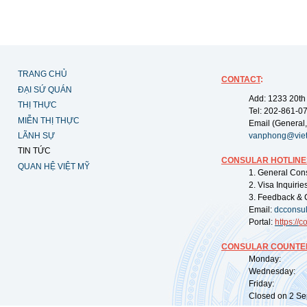
TRANG CHỦ
CONTACT
:
ĐẠI SỨ QUÁN
Add: 1233 20th
THỊ THỰC
Tel: 202-861-0
MIỄN THỊ THỰC
Email (General,
LÃNH SỰ
vanphong@vie
TIN TỨC
CONSULAR HOTLINE
QUAN HỆ VIỆT MỸ
1. General Con
2. Visa Inquiri
3. Feedback & 
Email:
dcconsu
Portal:
https://
co
CONSULAR COUNTER
Monday: 09:
Wednesday: 0
Friday: 09:
Closed on 2 Sep