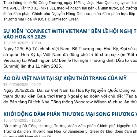
Theo thông tin từ Bộ Công Thương, ngày 16/5, tại Jeju, Hàn Quốc, ngay sau kh
mại APEC lần thứ 31 (MRT 31), theo kế hoạch hai bên đã định trước, Bộ trưở
đoàn đàm phán Chính phủ Nguyễn Hồng Diên có phiên đàm phán trực tiếp 
Thương mại Hoa Kỳ (USTR) Jamieson Greer.
SỰ KIỆN "CONNECT WITH VIETNAM" BÊN LỀ HỘI NGHỊ
VÀO HOA KỲ 2025
T3, 05/13/2025 - 10:30
Ngày 12/5, Bộ Tài chính Việt Nam, Bộ Thương mại Hoa Kỳ, Đại sứ q
sứ quán Hoa Kỳ tại Việt Nam đã đồng chủ trì tổ chức sự kiện 'Kết 
Vietnam) tại Washington DC bên lề Hội nghị Thượng đỉnh Đầu tư và
Summit) lần thứ 11 năm 2025.
ÁO DÀI VIỆT NAM TẠI SỰ KIỆN THỜI TRANG CỦA MỸ
T3, 05/06/2025 - 09:22
Ngày 05/5/2025, Đại sứ Việt Nam tại Hoa Kỳ Nguyễn Quốc Dũng và 
tham dự sự kiện Gala thời trang Ngoại giao đoàn với chủ đề: “
Tạo t
do Bảo tàng Di tích Nhà Tổng thống Woodrow Wilson tổ chức lần thứ
KHỞI ĐỘNG ĐÀM PHÁN THƯƠNG MẠI SONG PHƯƠNG VI
T5, 04/24/2025 - 12:05
Bộ trưởng Bộ Công thương, Trưởng đoàn đàm phán Chính phủ Nguyễn Hồn
Trưởng đại diện Thương mại Hoa Kỳ Jamieson L. Greer để khởi động đàm phá