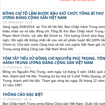
ĐỒNG CHÍ TÔ LÂM ĐƯỢC BẦU GIỮ CHỨC TỔNG BÍ THƯ
ƯƠNG ĐẢNG CỘNG SẢN VIỆT NAM
CN, 08/04/2024 - 16:19
Sáng ngày 03/8/2024, tại Thủ đô Hà Nội, Ban Chấp hành Trung ương
thiệu nhân sự và bầu đồng chí Tổng Bí thư Ban Chấp hành Trung 
Phạm Minh Chính, Uỷ viên Bộ Chính trị, Thủ tướng Chính phủ thay 
nghị. Hội nghị đã thống nhất rất cao với số phiếu tuyệt đối 100% 
Chính trị, Chủ tịch nước Cộng hoà xã hội chủ nghĩa Việt Nam giữ 
Trung ương Đảng Cộng sản Việt Nam khoá XIII.
TÓM TẮT TIỂU SỬ ĐỒNG CHÍ NGUYỄN PHÚ TRỌNG, TỔN
HÀNH TRUNG ƯƠNG ĐẢNG CỘNG SẢN VIỆT NAM
T7, 07/20/2024 - 08:21
Đồng chí Nguyễn Phú Trọng, sinh ngày 14 tháng 4 năm 1944; quê 
Anh, thành phố Hà Nội. Thường trú tại nhà số 5 phố Thiền Quang,
Trưng, thành phố Hà Nội. Tham gia công tác ngày 05 tháng 12 năm
12 năm 1967.
THÔNG CÁO ĐẶC BIỆT
T7, 07/20/2024 - 08:18
Ban Chấp hành Trung ương Đảng Cộng sản Việt Nam, Quốc hội nướ