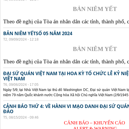
BẢN NIÊM YẾT
Theo đề nghị của Tòa án nhân dân các tỉnh, thành phố, c
BẢN NIÊM YẾTSỐ 05 NĂM 2024
T2, 09/09/2024 - 12:18
BẢN NIÊM YẾT
Theo đề nghị của Tòa án nhân dân các tỉnh, thành phố, c
ĐẠI SỨ QUÁN VIỆT NAM TẠI HOA KỲ TỔ CHỨC LỄ KỶ N
VIỆT NAM
T6, 09/06/2024 - 17:05
Ngày 5/9, tại Nhà Việt Nam tại thủ đô Washington DC, Đại sứ quán Việt Nam tạ
niệm 79 năm Quốc khánh nước Cộng hòa Xã hội Chủ nghĩa Việt Nam (2/9/1945 -
CẢNH BÁO THỨ 4: VỀ HÀNH VI MẠO DANH ĐẠI SỨ QU
ĐẢO
T5, 08/15/2024 - 09:46
CẢNH BÁO – KHUYẾN CÁO
ALERT & WARNING