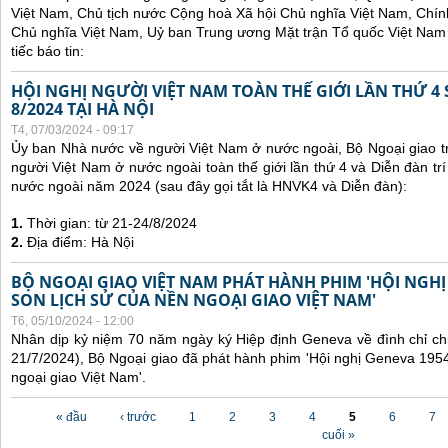
Việt Nam, Chủ tịch nước Cộng hoà Xã hội Chủ nghĩa Việt Nam, Chí
Chủ nghĩa Việt Nam, Uỷ ban Trung ương Mặt trận Tổ quốc Việt Nam 
tiếc báo tin:
HỘI NGHỊ NGƯỜI VIỆT NAM TOÀN THẾ GIỚI LẦN THỨ 4 
8/2024 TẠI HÀ NỘI
T4, 07/03/2024 - 09:17
Ủy ban Nhà nước về người Việt Nam ở nước ngoài, Bộ Ngoại giao tr
người Việt Nam ở nước ngoài toàn thế giới lần thứ 4 và Diễn đàn tr
nước ngoài năm 2024 (sau đây gọi tắt là HNVK4 và Diễn đàn):
1.
Thời gian: từ 21-24/8/2024
2.
Địa điểm: Hà Nội
BỘ NGOẠI GIAO VIỆT NAM PHÁT HÀNH PHIM 'HỘI NGHỊ
SON LỊCH SỬ CỦA NỀN NGOẠI GIAO VIỆT NAM'
T6, 05/10/2024 - 12:00
Nhân dịp kỷ niệm 70 năm ngày ký Hiệp định Geneva về đình chỉ ch
21/7/2024), Bộ Ngoại giao đã phát hành phim 'Hội nghị Geneva 1954
ngoại giao Việt Nam'.
Các trang
« đầu
‹ trước
1
2
3
4
5
6
7
cuối »