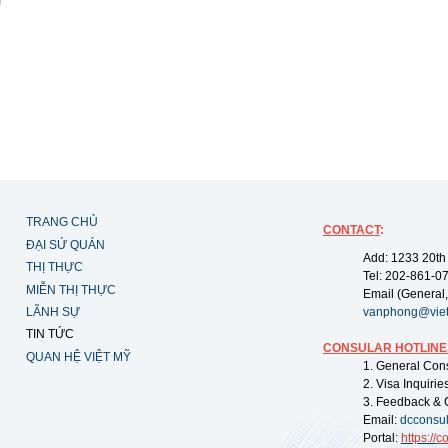
TRANG CHỦ
CONTACT
:
ĐẠI SỨ QUÁN
Add: 1233 20th
THỊ THỰC
Tel: 202-861-0
MIỄN THỊ THỰC
Email (General,
LÃNH SỰ
vanphong@vie
TIN TỨC
CONSULAR HOTLINE
QUAN HỆ VIỆT MỸ
1. General Con
2. Visa Inquiri
3. Feedback & 
Email:
dcconsu
Portal:
https://
co