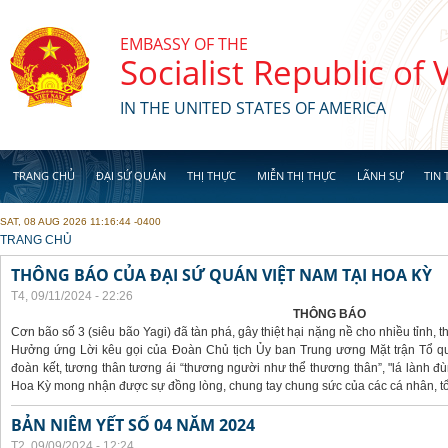
Skip to main content
EMBASSY OF THE
Socialist Republic of
IN THE UNITED STATES OF AMERICA
TRANG CHỦ
ĐẠI SỨ QUÁN
THỊ THỰC
MIỄN THỊ THỰC
LÃNH SỰ
TIN 
SAT, 08 AUG 2026 11:16:44 -0400
YOU ARE HERE
TRANG CHỦ
THÔNG BÁO CỦA ĐẠI SỨ QUÁN VIỆT NAM TẠI HOA KỲ
T4, 09/11/2024 - 22:26
THÔNG BÁO
Cơn bão số 3 (siêu bão Yagi) đã tàn phá, gây thiệt hại nặng nề cho nhiều tỉnh,
Hưởng ứng Lời kêu gọi của Đoàn Chủ tịch Ủy ban Trung ương Mặt trận Tổ qu
đoàn kết, tương thân tương ái “thương người như thể thương thân”, "lá lành đù
Hoa Kỳ mong nhận được sự đồng lòng, chung tay chung sức của các cá nhân, tổ
BẢN NIÊM YẾT SỐ 04 NĂM 2024
T2, 09/09/2024 - 12:24