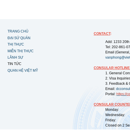
TRANG CHỦ
CONTACT
:
ĐẠI SỨ QUÁN
Add: 1233 20th
THỊ THỰC
Tel: 202-861-0
MIỄN THỊ THỰC
Email (General,
LÃNH SỰ
vanphong@vie
TIN TỨC
CONSULAR HOTLINE
QUAN HỆ VIỆT MỸ
1. General Con
2. Visa Inquiri
3. Feedback & 
Email:
dcconsu
Portal:
https://
co
CONSULAR COUNTER
Monday: 09:
Wednesday: 0
Friday: 09:
Closed on 2 Sep