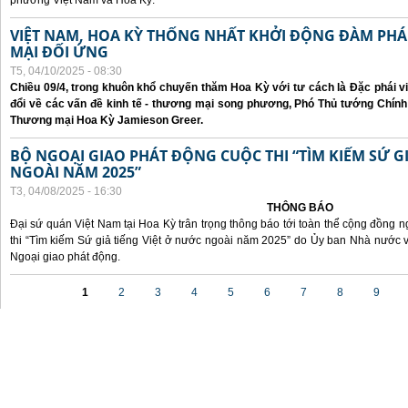
phương Việt Nam và Hoa Kỳ.
VIỆT NAM, HOA KỲ THỐNG NHẤT KHỞI ĐỘNG ĐÀM P
MẠI ĐỐI ỨNG
T5, 04/10/2025 - 08:30
Chiều 09/4, trong khuôn khổ chuyến thăm Hoa Kỳ với tư cách là Đặc phái v
đổi về các vấn đề kinh tế - thương mại song phương, Phó Thủ tướng Chín
Thương mại Hoa Kỳ Jamieson Greer.
BỘ NGOẠI GIAO PHÁT ĐỘNG CUỘC THI “TÌM KIẾM SỨ GI
NGOÀI NĂM 2025”
T3, 04/08/2025 - 16:30
THÔNG BÁO
Đại sứ quán Việt Nam tại Hoa Kỳ trân trọng thông báo tới toàn thể cộng đồng n
thi “Tìm kiếm Sứ giả tiếng Việt ở nước ngoài năm 2025” do Ủy ban Nhà nước 
Ngoại giao phát động.
Các trang
1
2
3
4
5
6
7
8
9