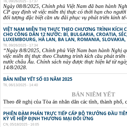
T6, 09/26/2025 - 17:37
Ngày 08/8/2025, Chính phủ Việt Nam đã ban hành Ngh
CP quy định về việc miễn thị thực có thời hạn cho ngườ
đối tượng đặc biệt cần ưu đãi phục vụ phát triển kinh tế-
VIỆT NAM MIỄN THỊ THỰC THEO CHƯƠNG TRÌNH KÍCH C
CHO CÔNG DÂN 12 NƯỚC: BỈ, BULGARIA, CROATIA, SÉ
LUXEMBOURG, HÀ LAN, BA LAN, ROMANIA, SLOVAKIA, 
T6, 09/26/2025 - 17:34
“Ngày 8/8/2025, Chính phủ Việt Nam ban hành Nghị q
việc miễn thị thực theo Chương trình kích cầu phát triể
nước châu Âu. Chính sách này được thực hiện kể từ ngà
14/8/2028.
BẢN NIÊM YẾT SỐ 03 NĂM 2025
T6, 06/13/2025 - 14:40
BẢN NIÊM YẾT
Theo đề nghị của Tòa án nhân dân các tỉnh, thành phố, c
PHIÊN ĐÀM PHÁN TRỰC TIẾP CẤP BỘ TRƯỞNG ĐẦU TIÊN
KỲ VỀ HIỆP ĐỊNH THƯƠNG MẠI ĐỐI ỨNG
CN, 05/18/2025 - 16:05