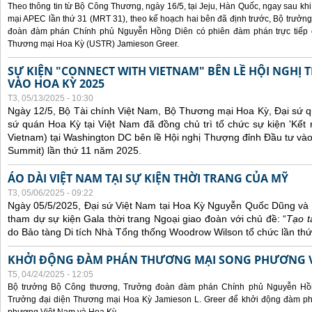
Theo thông tin từ Bộ Công Thương, ngày 16/5, tại Jeju, Hàn Quốc, ngay sau kh
mại APEC lần thứ 31 (MRT 31), theo kế hoạch hai bên đã định trước, Bộ trưở
đoàn đàm phán Chính phủ Nguyễn Hồng Diên có phiên đàm phán trực tiếp 
Thương mại Hoa Kỳ (USTR) Jamieson Greer.
SỰ KIỆN "CONNECT WITH VIETNAM" BÊN LỀ HỘI NGHỊ
VÀO HOA KỲ 2025
T3, 05/13/2025 - 10:30
Ngày 12/5, Bộ Tài chính Việt Nam, Bộ Thương mại Hoa Kỳ, Đại sứ q
sứ quán Hoa Kỳ tại Việt Nam đã đồng chủ trì tổ chức sự kiện 'Kết 
Vietnam) tại Washington DC bên lề Hội nghị Thượng đỉnh Đầu tư và
Summit) lần thứ 11 năm 2025.
ÁO DÀI VIỆT NAM TẠI SỰ KIỆN THỜI TRANG CỦA MỸ
T3, 05/06/2025 - 09:22
Ngày 05/5/2025, Đại sứ Việt Nam tại Hoa Kỳ Nguyễn Quốc Dũng và 
tham dự sự kiện Gala thời trang Ngoại giao đoàn với chủ đề: “
Tạo t
do Bảo tàng Di tích Nhà Tổng thống Woodrow Wilson tổ chức lần thứ
KHỞI ĐỘNG ĐÀM PHÁN THƯƠNG MẠI SONG PHƯƠNG VI
T5, 04/24/2025 - 12:05
Bộ trưởng Bộ Công thương, Trưởng đoàn đàm phán Chính phủ Nguyễn Hồn
Trưởng đại diện Thương mại Hoa Kỳ Jamieson L. Greer để khởi động đàm phá