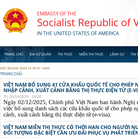
Skip to main content
EMBASSY OF THE
Socialist Republic of
IN THE UNITED STATES OF AMERICA
TRANG CHỦ
ĐẠI SỨ QUÁN
THỊ THỰC
MIỄN THỊ THỰC
LÃNH SỰ
TIN 
SAT, 08 AUG 2026 14:39:37 -0400
YOU ARE HERE
TRANG CHỦ
VIỆT NAM BỔ SUNG 41 CỬA KHẨU QUỐC TẾ CHO PHÉP
NHẬP CẢNH, XUẤT CẢNH BẰNG THỊ THỰC ĐIỆN TỬ (E-VI
T5, 05/14/2026 - 18:00
Ngày 02/12/2025, Chính phủ Việt Nam ban hành Nghị 
việc bổ sung danh sách các cửa khẩu quốc tế cho phép 
cảnh, xuất cảnh bằng thị thực điện tử (e-visa).
VIỆT NAM MIỄN THỊ THỰC CÓ THỜI HẠN CHO NGƯỜI N
ĐỐI TƯỢNG ĐẶC BIỆT CẦN ƯU ĐÃI PHỤC VỤ PHÁT TRIỂN 