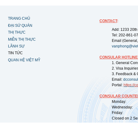
TRANG CHỦ
CONTACT
:
ĐẠI SỨ QUÁN
Add: 1233 20th
THỊ THỰC
Tel: 202-861-0
MIỄN THỊ THỰC
Email (General,
LÃNH SỰ
vanphong@vie
TIN TỨC
CONSULAR HOTLINE
QUAN HỆ VIỆT MỸ
1. General Con
2. Visa Inquiri
3. Feedback & 
Email:
dcconsu
Portal:
https://
co
CONSULAR COUNTER
Monday: 09:
Wednesday: 0
Friday: 09:
Closed on 2 Sep