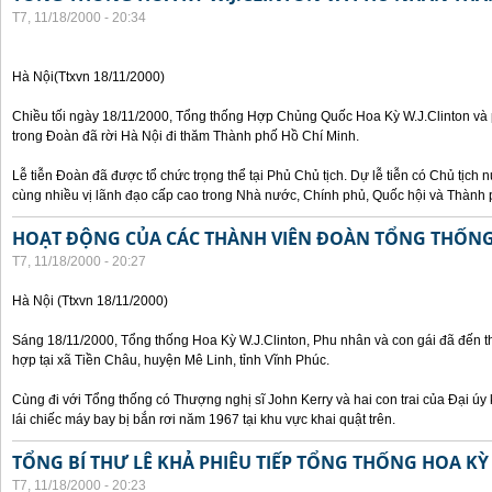
T7, 11/18/2000 - 20:34
Hà Nội(Ttxvn 18/11/2000)
Chiều tối ngày 18/11/2000, Tổng thống Hợp Chủng Quốc Hoa Kỳ W.J.Clinton và 
trong Đoàn đã rời Hà Nội đi thăm Thành phố Hồ Chí Minh.
Lễ tiễn Đoàn đã được tổ chức trọng thể tại Phủ Chủ tịch. Dự lễ tiễn có Chủ tịc
cùng nhiều vị lãnh đạo cấp cao trong Nhà nước, Chính phủ, Quốc hội và Thành 
HOẠT ĐỘNG CỦA CÁC THÀNH VIÊN ĐOÀN TỔNG THỐNG 
T7, 11/18/2000 - 20:27
Hà Nội (Ttxvn 18/11/2000)
Sáng 18/11/2000, Tổng thống Hoa Kỳ W.J.Clinton, Phu nhân và con gái đã đến t
hợp tại xã Tiền Châu, huyện Mê Linh, tỉnh Vĩnh Phúc.
Cùng đi với Tổng thống có Thượng nghị sĩ John Kerry và hai con trai của Đại ú
lái chiếc máy bay bị bắn rơi năm 1967 tại khu vực khai quật trên.
TỔNG BÍ THƯ LÊ KHẢ PHIÊU TIẾP TỔNG THỐNG HOA KỲ
T7, 11/18/2000 - 20:23