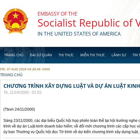
Skip to main content
EMBASSY OF THE
Socialist Republic of
IN THE UNITED STATES OF AMERICA
TRANG CHỦ
ĐẠI SỨ QUÁN
THỊ THỰC
MIỄN THỊ THỰC
LÃNH SỰ
TIN 
FRI, 07 AUG 2026 04:28:46 -0400
YOU ARE HERE
TRANG CHỦ
CHƯƠNG TRÌNH XÂY DỰNG LUẬT VÀ DỰ ÁN LUẬT KIN
T6, 11/24/2000 - 01:55
(Ttxvn 24/11/2000)
Sáng 23/11/2000, các đại biểu Quốc hội họp phiên toàn thể tại hội trường nghe
trình về dự án Luật kinh doanh bảo hiểm; về đổi mới chương trình các cấp học v
ủy ban Thường vụ Quốc hội đọc Tờ trình về dự kiến chương trình xây dựng luật