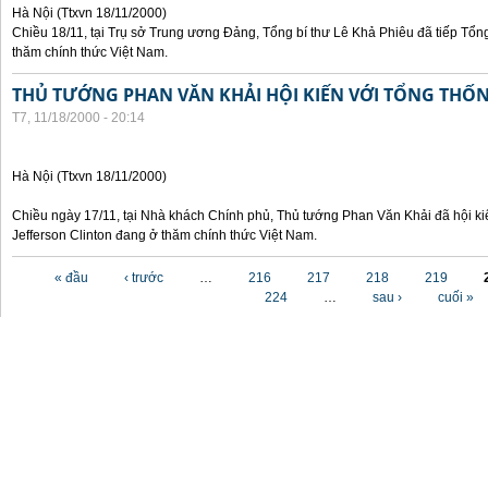
Hà Nội (Ttxvn 18/11/2000)
Chiều 18/11, tại Trụ sở Trung ương Đảng, Tổng bí thư Lê Khả Phiêu đã tiếp Tổn
thăm chính thức Việt Nam.
THỦ TƯỚNG PHAN VĂN KHẢI HỘI KIẾN VỚI TỔNG THỐ
T7, 11/18/2000 - 20:14
Hà Nội (Ttxvn 18/11/2000)
Chiều ngày 17/11, tại Nhà khách Chính phủ, Thủ tướng Phan Văn Khải đã hội ki
Jefferson Clinton đang ở thăm chính thức Việt Nam.
Các trang
« đầu
‹ trước
…
216
217
218
219
224
…
sau ›
cuối »