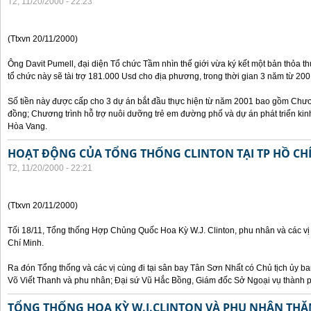
T2, 11/20/2000 - 22:23
(Ttxvn 20/11/2000)
Ông Davit Pumell, đại diện Tổ chức Tầm nhìn thế giới vừa ký kết một bản thỏa t
tổ chức này sẽ tài trợ 181.000 Usd cho địa phương, trong thời gian 3 năm từ 20
Số tiền này được cấp cho 3 dự án bắt đầu thực hiện từ năm 2001 bao gồm Chươn
đồng; Chương trình hỗ trợ nuôi dưỡng trẻ em đường phố và dự án phát triển kinh
Hòa Vang.
HOẠT ĐỘNG CỦA TỔNG THỐNG CLINTON TẠI TP HỒ CH
T2, 11/20/2000 - 22:21
(Ttxvn 20/11/2000)
Tối 18/11, Tổng thống Hợp Chủng Quốc Hoa Kỳ W.J. Clinton, phu nhân và các vị
Chí Minh.
Ra đón Tổng thống và các vị cùng đi tại sân bay Tân Sơn Nhất có Chủ tịch ủy 
Võ Viết Thanh và phu nhân; Đại sứ Vũ Hắc Bồng, Giám đốc Sở Ngoại vụ thành 
TỔNG THỐNG HOA KỲ W.J.CLINTON VÀ PHU NHÂN THĂ