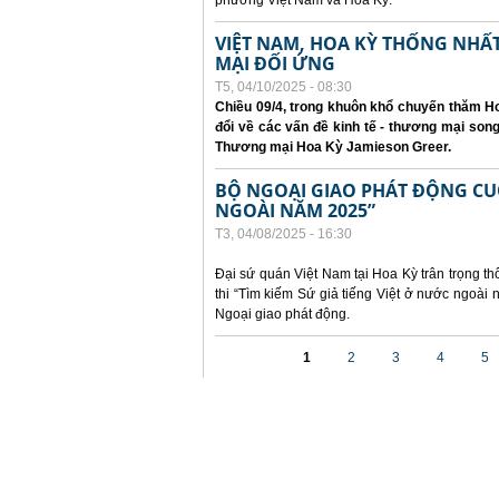
phương Việt Nam và Hoa Kỳ.
VIỆT NAM, HOA KỲ THỐNG NH
MẠI ĐỐI ỨNG
T5, 04/10/2025 - 08:30
Chiều 09/4, trong khuôn khổ chuyến thăm Ho
đổi về các vấn đề kinh tế - thương mại so
Thương mại Hoa Kỳ Jamieson Greer.
BỘ NGOẠI GIAO PHÁT ĐỘNG CUỘC
NGOÀI NĂM 2025”
T3, 04/08/2025 - 16:30
Đại sứ quán Việt Nam tại Hoa Kỳ trân trọng th
thi “Tìm kiếm Sứ giả tiếng Việt ở nước ngoà
Ngoại giao phát động.
Các trang
1
2
3
4
5