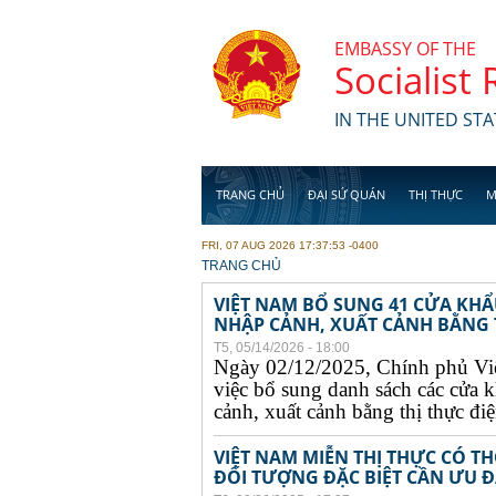
Skip to main content
EMBASSY OF THE
Socialist
IN THE UNITED STA
TRANG CHỦ
ĐẠI SỨ QUÁN
THỊ THỰC
M
FRI, 07 AUG 2026 17:37:53 -0400
YOU ARE HERE
TRANG CHỦ
VIỆT NAM BỔ SUNG 41 CỬA KH
NHẬP CẢNH, XUẤT CẢNH BẰNG TH
T5, 05/14/2026 - 18:00
Ngày 02/12/2025, Chính phủ Vi
việc bổ sung danh sách các cửa 
cảnh, xuất cảnh bằng thị thực điện
VIỆT NAM MIỄN THỊ THỰC CÓ 
ĐỐI TƯỢNG ĐẶC BIỆT CẦN ƯU ĐÃ