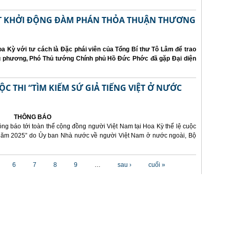
ẤT KHỞI ĐỘNG ĐÀM PHÁN THỎA THUẬN THƯƠNG
a Kỳ với tư cách là Đặc phái viên của Tổng Bí thư Tô Lâm để trao
ng phương, Phó Thủ tướng Chính phủ Hồ Đức Phớc đã gặp Đại diện
 THI “TÌM KIẾM SỨ GIẢ TIẾNG VIỆT Ở NƯỚC
THÔNG BÁO
ông báo tới toàn thể cộng đồng người Việt Nam tại Hoa Kỳ thể lệ cuộc
i năm 2025” do Ủy ban Nhà nước về người Việt Nam ở nước ngoài, Bộ
6
7
8
9
…
sau ›
cuối »