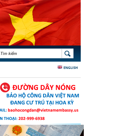
BIỂU MẪU TÌM KIẾM
TÌM KIẾM
ENGLISH