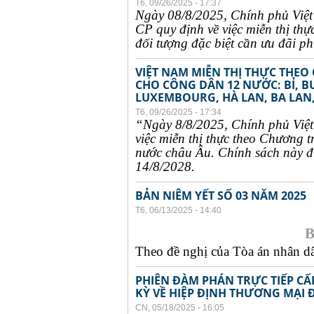
T6, 09/26/2025 - 17:37
Ngày 08/8/2025, Chính phủ Việ
CP quy định về việc miễn thị thự
đối tượng đặc biệt cần ưu đãi phụ
VIỆT NAM MIỄN THỊ THỰC THEO
CHO CÔNG DÂN 12 NƯỚC: BỈ, B
LUXEMBOURG, HÀ LAN, BA LAN,
T6, 09/26/2025 - 17:34
“Ngày 8/8/2025, Chính phủ Việ
việc miễn thị thực theo Chương t
nước châu Âu. Chính sách này đư
14/8/2028.
BẢN NIÊM YẾT SỐ 03 NĂM 2025
T6, 06/13/2025 - 14:40
B
Theo đề nghị của Tòa án nhân dân
PHIÊN ĐÀM PHÁN TRỰC TIẾP CẤ
KỲ VỀ HIỆP ĐỊNH THƯƠNG MẠI 
CN, 05/18/2025 - 16:05