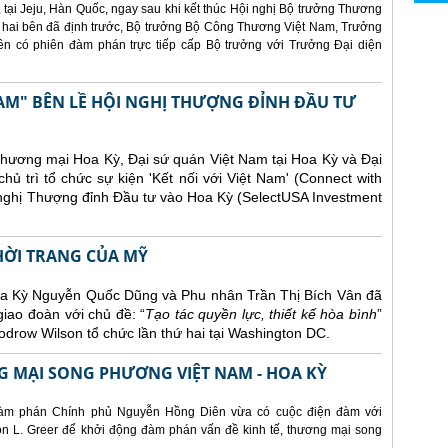
 tại Jeju, Hàn Quốc, ngay sau khi kết thúc Hội nghị Bộ trưởng Thương
 hai bên đã định trước, Bộ trưởng Bộ Công Thương Việt Nam, Trưởng
 có phiên đàm phán trực tiếp cấp Bộ trưởng với Trưởng Đại diện
AM" BÊN LỀ HỘI NGHỊ THƯỢNG ĐỈNH ĐẦU TƯ
Thương mại Hoa Kỳ, Đại sứ quán Việt Nam tại Hoa Kỳ và Đại
ủ trì tổ chức sự kiện 'Kết nối với Việt Nam' (Connect with
 nghị Thượng đỉnh Đầu tư vào Hoa Kỳ (SelectUSA Investment
THỜI TRANG CỦA MỸ
Hoa Kỳ Nguyễn Quốc Dũng và Phu nhân Trần Thị Bích Vân đã
giao đoàn với chủ đề: “
Tạo tác quyền lực, thiết kế hòa bình
”
drow Wilson tổ chức lần thứ hai tại Washington DC.
 MẠI SONG PHƯƠNG VIỆT NAM - HOA KỲ
àm phán Chính phủ Nguyễn Hồng Diên vừa có cuộc điện đàm với
 L. Greer để khởi động đàm phán vấn đề kinh tế, thương mại song