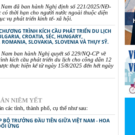
t Nam đã ban hành Nghị định số 221/2025/NĐ-
c có thời hạn cho người nước ngoài thuộc diện
c vụ phát triển kinh tế- xã hội.
 CHƯƠNG TRÌNH KÍCH CẦU PHÁT TRIỂN DU LỊCH
ULGARIA, CROATIA, SÉC, HUNGARY,
 ROMANIA, SLOVAKIA, SLOVENIA VÀ THỤY SỸ.
t Nam ban hành Nghị quyết số 229/NQ-CP về
rình kích cầu phát triển du lịch cho công dân 12
ợc thực hiện kể từ ngày 15/8/2025 đến hết ngày
ẢN NIÊM YẾT
 các tỉnh, thành phố, cụ thể như sau:
P BỘ TRƯỞNG ĐẦU TIÊN GIỮA VIỆT NAM - HOA
ĐỐI ỨNG