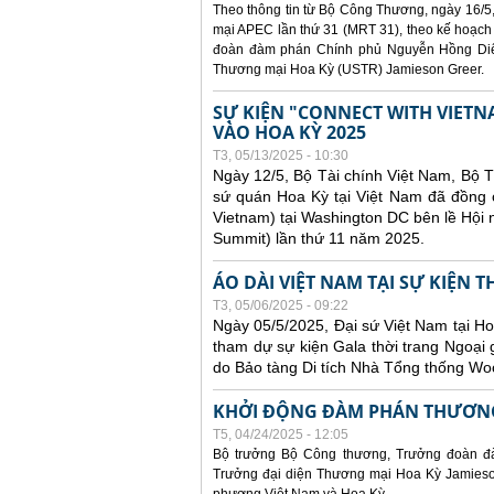
Theo thông tin từ Bộ Công Thương, ngày 16/5,
mại APEC lần thứ 31 (MRT 31), theo kế hoạch
đoàn đàm phán Chính phủ Nguyễn Hồng Diên
Thương mại Hoa Kỳ (USTR) Jamieson Greer.
SỰ KIỆN "CONNECT WITH VIETN
VÀO HOA KỲ 2025
T3, 05/13/2025 - 10:30
Ngày 12/5, Bộ Tài chính Việt Nam, Bộ 
sứ quán Hoa Kỳ tại Việt Nam đã đồng ch
Vietnam) tại Washington DC bên lề Hội
Summit) lần thứ 11 năm 2025.
ÁO DÀI VIỆT NAM TẠI SỰ KIỆN 
T3, 05/06/2025 - 09:22
Ngày 05/5/2025, Đại sứ Việt Nam tại 
tham dự sự kiện Gala thời trang Ngoại 
do Bảo tàng Di tích Nhà Tổng thống Woo
KHỞI ĐỘNG ĐÀM PHÁN THƯƠNG
T5, 04/24/2025 - 12:05
Bộ trưởng Bộ Công thương, Trưởng đoàn đ
Trưởng đại diện Thương mại Hoa Kỳ Jamieson