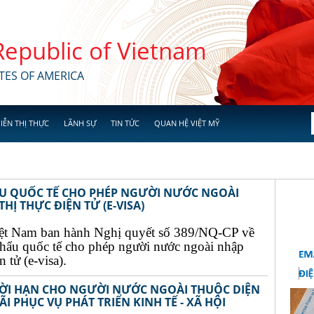
 Republic of Vietnam
TES OF AMERICA
IỄN THỊ THỰC
LÃNH SỰ
TIN TỨC
QUAN HỆ VIỆT MỸ
ẨU QUỐC TẾ CHO PHÉP NGƯỜI NƯỚC NGOÀI
Ị THỰC ĐIỆN TỬ (E-VISA)
ệt Nam ban hành Nghị quyết số 389/NQ-CP về
khẩu quốc tế cho phép người nước ngoài nhập
 tử (e-visa).
THỜI HẠN CHO NGƯỜI NƯỚC NGOÀI THUỘC DIỆN
I PHỤC VỤ PHÁT TRIỂN KINH TẾ - XÃ HỘI