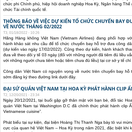
chức phi Chính phủ, hiệp hội doanh nghiệp Hoa Kỳ, Ngân hàng Thế gi
chức Tài chính quốc tế.
THÔNG BÁO VỀ VIỆC DỰ KIẾN TỔ CHỨC CHUYẾN BAY Đ
VỀ NƯỚC THÁNG 02/2022
T3, 01/18/2022 - 10:26
Hãng Hàng không Việt Nam (Vietnam Airlines) đang phối hợp vớ
hành khảo sát nhu cầu để tổ chức chuyến bay hỗ trợ đưa công d
(dự kiến vào ngày 17/02/2022).
Cũng theo dự kiến, hành khách tha
đưa về theo dõi y tế 03 ngày (đối với những người đã tiêm đủ liều vắ
với những người chưa tiêm hoặc tiêm chưa đủ liều) tại cơ sở y tế chỉ 
Công dân Việt Nam có nguyện vọng về nước trên chuyến bay hỗ t
sớm đăng ký theo đường link dưới đây.
ĐẠI SỨ QUÁN VIỆT NAM TẠI HOA KỲ PHÁT HÀNH CLIP 
T2, 12/20/2021 - 23:34
Ngày 20/12/2021, tại buổi gặp gỡ thân mật với bạn bè, đối tác Ho
quán Việt Nam tại Washington D.C đã chính thức phát hành clip Ẩ
Vietnamese cuisine”.
Phát biểu tại sự kiện, đại biện Hoàng Thị Thanh Nga bày tỏ vui mừn
cực của quan hệ Việt Nam – Hoa Kỳ trong năm 2021, đặc biệt khi 