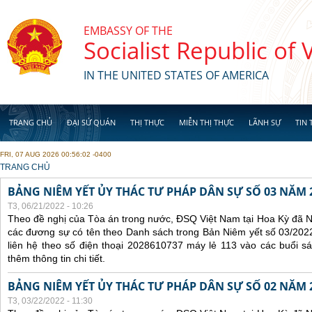
Skip to main content
EMBASSY OF THE
Socialist Republic of
IN THE UNITED STATES OF AMERICA
TRANG CHỦ
ĐẠI SỨ QUÁN
THỊ THỰC
MIỄN THỊ THỰC
LÃNH SỰ
TIN 
FRI, 07 AUG 2026 00:56:02 -0400
YOU ARE HERE
TRANG CHỦ
BẢNG NIÊM YẾT ỦY THÁC TƯ PHÁP DÂN SỰ SỐ 03 NĂM 
T3, 06/21/2022 - 10:26
Theo đề nghị của Tòa án trong nước, ĐSQ Việt Nam tại Hoa Kỳ đã Ni
các đương sự có tên theo Danh sách trong Bản Niêm yết số 03/2022
liên hệ theo số điện thoại 2028610737 máy lẻ 113 vào các buổi sá
thêm thông tin chi tiết.
BẢNG NIÊM YẾT ỦY THÁC TƯ PHÁP DÂN SỰ SỐ 02 NĂM 
T3, 03/22/2022 - 11:30