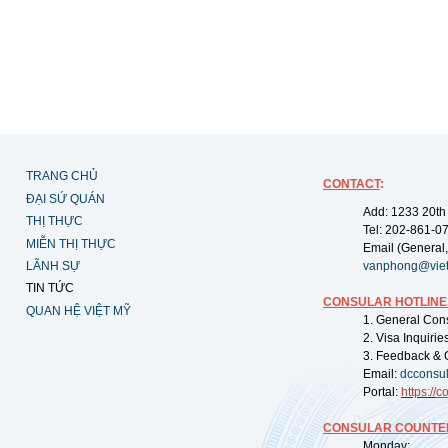
TRANG CHỦ
CONTACT
:
ĐẠI SỨ QUÁN
Add: 1233 20th
THỊ THỰC
Tel: 202-861-0
MIỄN THỊ THỰC
Email (General,
LÃNH SỰ
vanphong@vie
TIN TỨC
CONSULAR HOTLINE
QUAN HỆ VIỆT MỸ
1. General Con
2. Visa Inquiri
3. Feedback & 
Email:
dcconsu
Portal:
https://
co
CONSULAR COUNTER
Monday: 09: