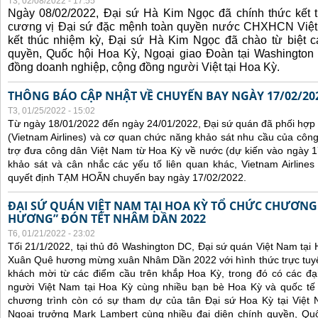
T3, 02/08/2022 - 17:55
Ngày 08/02/2022, Đại sứ Hà Kim Ngọc đã chính thức kết t
cương vị Đại sứ đặc mệnh toàn quyền nước CHXHCN Việt
kết thúc nhiệm kỳ, Đại sứ Hà Kim Ngọc đã chào từ biệt cá
quyền, Quốc hội Hoa Kỳ, Ngoại giao Đoàn tại Washington 
đồng doanh nghiệp, cộng đồng người Việt tại Hoa Kỳ.
THÔNG BÁO CẬP NHẬT VỀ CHUYẾN BAY NGÀY 17/02/20
T3, 01/25/2022 - 15:02
Từ ngày 18/01/2022 đến ngày 24/01/2022, Đại sứ quán đã phối hợp
(Vietnam Airlines) và cơ quan chức năng khảo sát nhu cầu của côn
trợ đưa công dân Việt Nam từ Hoa Kỳ về nước (dự kiến vào ngày 
khảo sát và cân nhắc các yếu tố liên quan khác, Vietnam Airline
quyết định TẠM HOÃN chuyến bay ngày 17/02/2022.
ĐẠI SỨ QUÁN VIỆT NAM TẠI HOA KỲ TỔ CHỨC CHƯƠNG
HƯƠNG” ĐÓN TẾT NHÂM DẦN 2022
T6, 01/21/2022 - 23:02
Tối 21/1/2022, tại thủ đô Washington DC, Đại sứ quán Việt Nam tại
Xuân Quê hương mừng xuân Nhâm Dần 2022 với hình thức trực tuyế
khách mời từ các điểm cầu trên khắp Hoa Kỳ, trong đó có các đại
người Việt Nam tại Hoa Kỳ cùng nhiều bạn bè Hoa Kỳ và quốc tế 
chương trình còn có sự tham dự của tân Đại sứ Hoa Kỳ tại Việt
Ngoại trưởng Mark Lambert cùng nhiều đại diện chính quyền, Quốc