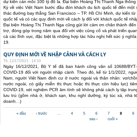
dự kiến cán mốc 100 tỷ đô la. Đại biện Hoàng Thị Thanh Nga thông 
Kỳ về việc Việt Nam bước đầu đón khách du lịch quốc tế đến một 
thác đường bay thẳng San Francisco – TP. Hồ Chí Minh, dự kiến từ
quốc tế và có các quy định mới về cách ly đối với khách quốc tế nh
Đại biện Hoàng Thị Thanh Nga cũng gửi lời cảm ơn chân thành đến 
trợ, đóng góp trong năm qua đối với việc củng cố và phát triển qua
cả các lĩnh vực, đặc biệt là những hợp tác hữu nghị hết sức ý nghĩ
19.
QUY ĐỊNH MỚI VỀ NHẬP CẢNH VÀ CÁCH LY
T6, 12/17/2021 - 14:10
Ngày 16/12/2021, Bộ Y tế đã ban hành công văn số 10688/BYT
COVID-19 đối với người nhập cảnh. Theo đó, kể từ 1/1/2022, ngư
Nam, người Việt Nam định cư ở nước ngoài và thân nhân: vợ/chồ
nước ngoài, có giấy miễn thị thực hoặc thị thực còn hiệu lực) tiê
COVID-19, xét nghiệm PCR âm tính sẽ không phải cách ly tập trung
lưu trú (gồm nhà ở, khách sạn, khu nghỉ dưỡng, ký túc xá, nhà k
doanh…)
Các trang
« đầu
‹ trước
…
4
5
6
7
8
9
sau ›
cuối »