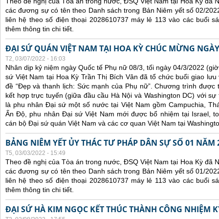
Theo đề nghị của Tòa án trong nước, ĐSQ Việt Nam tại Hoa Kỳ đã Ni
các đương sự có tên theo Danh sách trong Bản Niêm yết số 02/2022
liên hệ theo số điện thoại 2028610737 máy lẻ 113 vào các buổi sá
thêm thông tin chi tiết.
ĐẠI SỨ QUÁN VIỆT NAM TẠI HOA KỲ CHÚC MỪNG NGÀY
T2, 03/07/2022 - 16:03
Nhân dịp kỷ niệm ngày Quốc tế Phụ nữ 08/3, tối ngày 04/3/2022 (gi
sứ Việt Nam tại Hoa Kỳ Trần Thị Bích Vân đã tổ chức buổi giao lưu
đề “Đẹp và thanh lịch: Sức mạnh của Phụ nữ”. Chương trình được tổ
kết hợp trực tuyến (giữa đầu cầu Hà Nội và Washington DC) với s
là phu nhân Đại sứ một số nước tại Việt Nam gồm Campuchia, Thái
Ấn Độ, phu nhân Đại sứ Việt Nam mới được bổ nhiệm tại Israel, t
cán bộ Đại sứ quán Việt Nam và các cơ quan Việt Nam tại Washingt
BẢNG NIÊM YẾT ỦY THÁC TƯ PHÁP DÂN SỰ SỐ 01 NĂM 
T5, 03/03/2022 - 15:49
Theo đề nghị của Tòa án trong nước, ĐSQ Việt Nam tại Hoa Kỳ đã Ni
các đương sự có tên theo Danh sách trong Bản Niêm yết số 01/2022
liên hệ theo số điện thoại 2028610737 máy lẻ 113 vào các buổi sá
thêm thông tin chi tiết.
ĐẠI SỨ HÀ KIM NGỌC KẾT THÚC THÀNH CÔNG NHIỆM KỲ