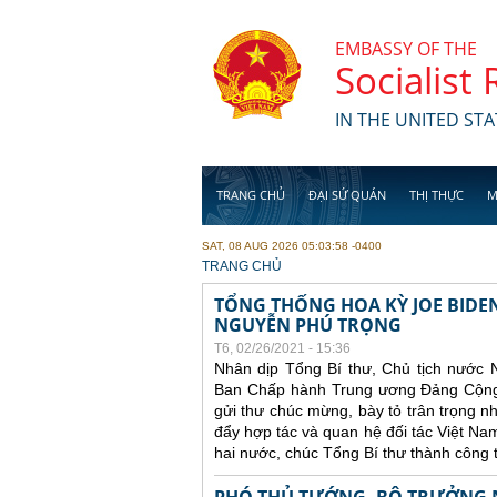
Skip to main content
EMBASSY OF THE
Socialist
IN THE UNITED STA
TRANG CHỦ
ĐẠI SỨ QUÁN
THỊ THỰC
M
SAT, 08 AUG 2026 05:03:58 -0400
YOU ARE HERE
TRANG CHỦ
TỔNG THỐNG HOA KỲ JOE BIDE
NGUYỄN PHÚ TRỌNG
T6, 02/26/2021 - 15:36
Nhân dịp Tổng Bí thư, Chủ tịch nước 
Ban Chấp hành Trung ương Đảng Cộng 
gửi thư chúc mừng, bày tỏ trân trọng 
đẩy hợp tác và quan hệ đối tác Việt N
hai nước, chúc Tổng Bí thư thành công 