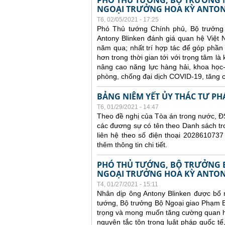
PHÓ THỦ TƯỚNG, BỘ TRƯỞNG N
NGOẠI TRƯỞNG HOA KỲ ANTON
T6, 02/05/2021 - 17:25
Phó Thủ tướng Chính phủ, Bộ trưởng
Antony Blinken đánh giá quan hệ Việt N
năm qua; nhất trí hợp tác để góp phần 
hơn trong thời gian tới với trọng tâm là
nâng cao năng lực hàng hải, khoa học
phòng, chống đại dịch COVID-19, tăng c
BẢNG NIÊM YẾT ỦY THÁC TƯ PH
T6, 01/29/2021 - 14:47
Theo đề nghị của Tòa án trong nước, ĐS
các đương sự có tên theo Danh sách tr
liên hệ theo số điện thoại 2028610737
thêm thông tin chi tiết.
PHÓ THỦ TƯỚNG, BỘ TRƯỞNG 
NGOẠI TRƯỞNG HOA KỲ ANTON
T4, 01/27/2021 - 15:11
Nhân dịp ông Antony Blinken được bổ 
tướng, Bộ trưởng Bộ Ngoại giao Phạm B
trọng và mong muốn tăng cường quan hệ 
nguyên tắc tôn trọng luật pháp quốc tế,