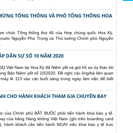
N MỪNG TỔNG THỐNG VÀ PHÓ TỔNG THỐNG HOA
hậm chức Tổng thống thứ 46 của Hợp chúng quốc Hoa Kỳ,
ch nước Nguyễn Phú Trọng và Thủ tướng Chính phủ Nguyễn
.
ÁP DÂN SỰ SỐ 10 NĂM 2020
Q Việt Nam tại Hoa Kỳ đã Niêm yết và gửi hồ sơ ủy thác tới
ong Bản Niêm yết số 10/2020. Đề nghị các ông/bà liên quan
 máy lẻ 113 vào các buổi sáng trong ngày làm việc để biết
NH CHO HÀNH KHÁCH THAM GIA CHUYẾN BAY
ợ của Chính phủ BẮT BUỘC phải tiến hành khai báo y tế.
 bay của hãng Hàng không Việt Nam (ghi trên boarding card
), hành khách cần tiến hành NGAY việc khai báo y tế trực