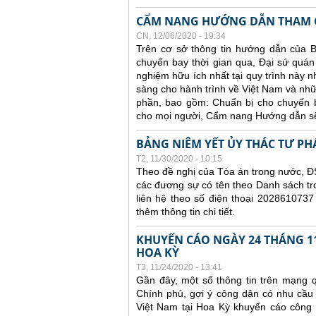
CẨM NANG HƯỚNG DẪN THAM G
CN, 12/06/2020 - 19:34
Trên cơ sở thông tin hướng dẫn của B
chuyến bay thời gian qua, Đại sứ quán 
nghiệm hữu ích nhất tại quy trình này 
sàng cho hành trình về Việt Nam và nhữ
phần, bao gồm: Chuẩn bị cho chuyến ba
cho mọi người, Cẩm nang Hướng dẫn sẽ
BẢNG NIÊM YẾT ỦY THÁC TƯ PH
T2, 11/30/2020 - 10:15
Theo đề nghị của Tòa án trong nước, ĐS
các đương sự có tên theo Danh sách tr
liên hệ theo số điện thoại 2028610737
thêm thông tin chi tiết.
KHUYẾN CÁO NGÀY 24 THÁNG 11
HOA KỲ
T3, 11/24/2020 - 13:41
Gần đây, một số thông tin trên mạng q
Chính phủ, gợi ý công dân có nhu cầu
Việt Nam tại Hoa Kỳ khuyến cáo công dâ