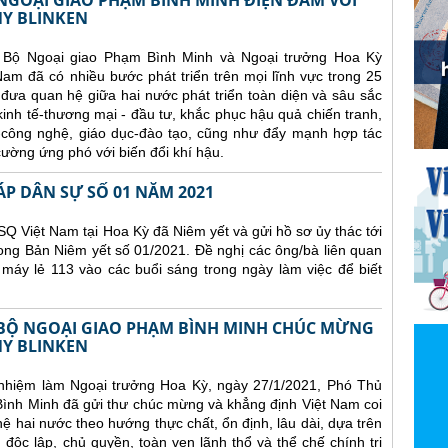
GOẠI GIAO PHẠM BÌNH MINH ĐIỆN ĐÀM VỚI
Y BLINKEN
 Bộ Ngoại giao Phạm Bình Minh và Ngoại trưởng Hoa Kỳ
am đã có nhiều bước phát triển trên mọi lĩnh vực trong 25
đưa quan hệ giữa hai nước phát triển toàn diện và sâu sắc
 kinh tế-thương mại - đầu tư, khắc phục hậu quả chiến tranh,
-công nghệ, giáo dục-đào tạo, cũng như đẩy mạnh hợp tác
ường ứng phó với biến đổi khí hậu.
ÁP DÂN SỰ SỐ 01 NĂM 2021
Q Việt Nam tại Hoa Kỳ đã Niêm yết và gửi hồ sơ ủy thác tới
ong Bản Niêm yết số 01/2021. Đề nghị các ông/bà liên quan
 máy lẻ 113 vào các buổi sáng trong ngày làm việc để biết
BỘ NGOẠI GIAO PHẠM BÌNH MINH CHÚC MỪNG
Y BLINKEN
nhiệm làm Ngoại trưởng Hoa Kỳ, ngày 27/1/2021, Phó Thủ
ình Minh đã gửi thư chúc mừng và khẳng định Việt Nam coi
hai nước theo hướng thực chất, ổn định, lâu dài, dựa trên
 độc lập, chủ quyền, toàn vẹn lãnh thổ và thể chế chính trị