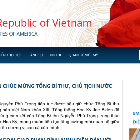
 Republic of Vietnam
TES OF AMERICA
IỄN THỊ THỰC
LÃNH SỰ
TIN TỨC
QUAN HỆ VIỆT MỸ
N CHÚC MỪNG TỔNG BÍ THƯ, CHỦ TỊCH NƯỚC
Nguyễn Phú Trọng tiếp tục được bầu giữ chức Tổng Bí thư
sản Việt Nam khóa XIII, Tổng thống Hoa Kỳ Joe Biden đã
những cam kết của Tổng Bí thư Nguyễn Phú Trọng trong thúc
am-Hoa Kỳ, mong muốn tiếp tục tăng cường mối quan hệ giữa
trên cương vị cao cả của mình.