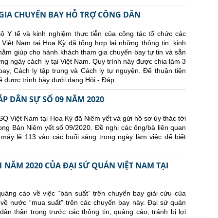
IA CHUYẾN BAY HỖ TRỢ CÔNG DÂN
ộ Y tế và kinh nghiệm thực tiễn của công tác tổ chức các
Việt Nam tại Hoa Kỳ đã tổng hợp lại những thông tin, kinh
nhằm giúp cho hành khách tham gia chuyến bay tự tin và sẵn
ng ngày cách ly tại Việt Nam. Quy trình này được chia làm 3
y, Cách ly tập trung và Cách ly tự nguyện. Để thuận tiện
 được trình bày dưới dạng Hỏi - Đáp.
ÁP DÂN SỰ SỐ 09 NĂM 2020
Q Việt Nam tại Hoa Kỳ đã Niêm yết và gửi hồ sơ ủy thác tới
ong Bản Niêm yết số 09/2020. Đề nghị các ông/bà liên quan
 máy lẻ 113 vào các buổi sáng trong ngày làm việc để biết
 NĂM 2020 CỦA ĐẠI SỨ QUÁN VIỆT NAM TẠI
uảng cáo về việc “bán suất” trên chuyến bay giải cứu của
 về nước “mua suất” trên các chuyến bay này. Đại sứ quán
n thận trọng trước các thông tin, quảng cáo, tránh bị lợi