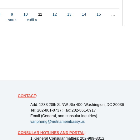
8
9
10
11
12
13
14
15
…
sau ›
cuối »
CONTACT
:
Add: 1233 20th St NW, Ste 400, Washington, DC 20036
Tel: 202-861-0737; Fax: 202-861-0917
Email (General, non-consular inquiries):
vanphong@vietnamembassy.us
CONSULAR HOTLINES AND PORTAL
:
1. General Consular matters: 202-989-8312