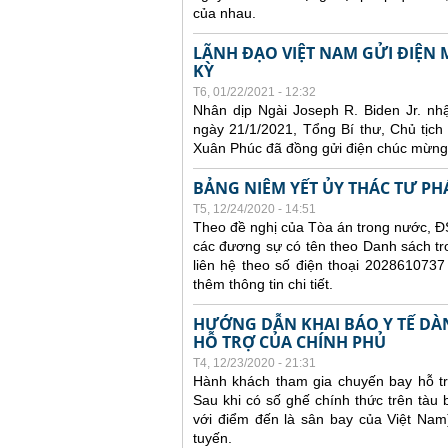
của nhau.
LÃNH ĐẠO VIỆT NAM GỬI ĐIỆ
KỲ
T6, 01/22/2021 - 12:32
Nhân dịp Ngài Joseph R. Biden Jr. n
ngày 21/1/2021, Tổng Bí thư, Chủ tị
Xuân Phúc đã đồng gửi điện chúc mừng
BẢNG NIÊM YẾT ỦY THÁC TƯ PH
T5, 12/24/2020 - 14:51
Theo đề nghị của Tòa án trong nước, ĐS
các đương sự có tên theo Danh sách tr
liên hệ theo số điện thoại 2028610737
thêm thông tin chi tiết.
HƯỚNG DẪN KHAI BÁO Y TẾ DÀ
HỖ TRỢ CỦA CHÍNH PHỦ
T4, 12/23/2020 - 21:31
Hành khách tham gia chuyến bay hỗ tr
Sau khi có số ghế chính thức trên tàu
với điểm đến là sân bay của Việt Nam
tuyến.