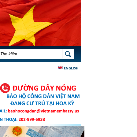
BIỂU MẪU TÌM KIẾM
TÌM KIẾM
ENGLISH