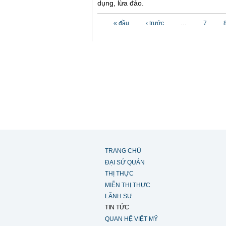
dụng, lừa đảo.
Các trang
« đầu
‹ trước
…
7
TRANG CHỦ
ĐẠI SỨ QUÁN
THỊ THỰC
MIỄN THỊ THỰC
LÃNH SỰ
TIN TỨC
QUAN HỆ VIỆT MỸ