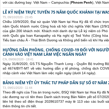
với các đường bay: Việt Nam – Campuchia (
Phnom Penh
), Việt Na
LỄ KỶ NIỆM TRỰC TUYẾN 75 NĂM QUỐC KHÁNH TẠI WA
T5, 09/10/2020 - 23:45
Chiều 10/9/2020, Đại sứ quán Việt Nam tại Hoa Kỳ đã tổ chức trọn
năm Quốc khánh nước Cộng hoà xã hội chủ nghĩa Việt Nam (2/9/1
của gần 200 khách mời. Khách mời danh dự tại Lễ kỷ niệm có Phó
ninh Quốc gia Ivan Kanapathy và Hạ nghị sỹ Ted Yoho (Cộng hòa -
Tiểu ban châu Á - Thái Bình Dương và Không phổ biến vũ khí Hạ việ
HƯỚNG DẪN PHÒNG, CHỐNG COVID-19 ĐỐI VỚI NGƯỜ
CẢNH VÀO VIỆT NAM LÀM VIỆC NGẮN NGÀY
CN, 09/06/2020 - 19:41
Ngày 31/8/2020, GS.TS Nguyễn Thanh Long - Quyền Bộ trưởng Bộ 
số 4674/BYT-MT về việc hướng dẫn y tế phòng, chống dịch COVID
nhập cảnh vào Việt Nam làm việc ngắn ngày (dưới 14 ngày).
BẢNG NIÊM YẾT ỦY THÁC TƯ PHÁP DÂN SỰ SỐ 07 NĂM 
T3, 09/01/2020 - 11:44
Theo đề nghị của Tòa án trong nước, ĐSQ Việt Nam tại Hoa Kỳ đã Ni
các đương sự có tên theo Danh sách trong Bản Niêm yết số 07/2020
liên hệ theo số điện thoại 2028610737 máy lẻ 113 vào các buổi sá
thêm thông tin chi tiết.