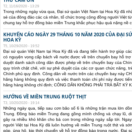
THƯ CẢM ƠN
T2, 11/16/2020 - 13:29
Trong những ngày vừa qua, Đại sứ quán Việt Nam tại Hoa Kỳ đã nh
sẻ của đông đảo các cá nhân, tổ chức trong cộng đồng người Việt t
chung tay hỗ trợ đồng bào miền Trung khắc phục hậu quả nặng nề củ
KHUYẾN CÁO NGÀY 29 THÁNG 10 NĂM 2020 CỦA ĐẠI SỨ
HOA KỲ
T5, 10/29/2020 - 19:52
Đại sứ quán Việt Nam tại Hoa Kỳ đã và đang tiến hành trợ giúp cá
có nguyện vọng cấp bách về nước được về trên chuyến bay hỗ trợ 
duyệt danh sách công dân được phép về trên chuyến bay của Chín
quy trình chặt chẽ, với sự phê duyệt của các cơ quan chức năng, trê
Chính phủ quy định. C
ông dân về nước trên các chuyến bay này CHỈ 
hãng hàng không quy định và việc thanh toán chi phí này được tiến
hãng hàng không chỉ định; CÔNG DÂN KHÔNG PHẢI TRẢ BẤT KỲ
HƯỚNG VỀ MIỀN TRUNG RUỘT THỊT
T3, 10/20/2020 - 19:14
Những ngày qua, tiếp sau cơn bão số 6 là những trận mưa lớn dồn
Trung. Đồng bào miền Trung đang gồng mình chống và chạy lũ, di 
gây ra nhiều khó khăn cho bà con trong những ngày sắp tới. Ngay t
người Việt tại Hoa Kỳ đã luôn hướng về miền Trung ruột thịt và s
góp, ủng hộ, kịp thời chuyển về hỗ trợ đồng bào trong nước. Đại s