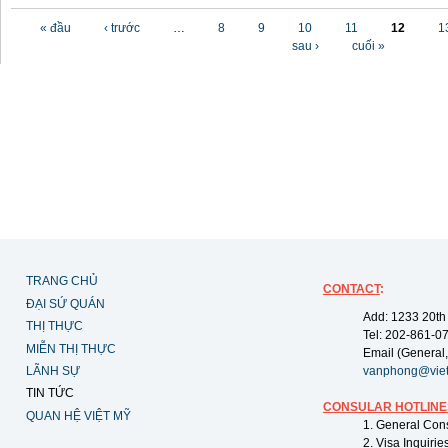
Các trang
« đầu
‹ trước
…
8
9
10
11
12
1
sau ›
cuối »
TRANG CHỦ
CONTACT
:
ĐẠI SỨ QUÁN
Add: 1233 20th
THỊ THỰC
Tel: 202-861-0
MIỄN THỊ THỰC
Email (General,
LÃNH SỰ
vanphong@vie
TIN TỨC
CONSULAR HOTLINE
QUAN HỆ VIỆT MỸ
1. General Con
2. Visa Inquiri