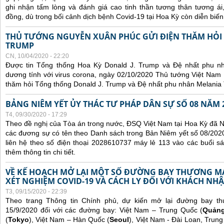
ghi nhận tấm lòng và đánh giá cao tinh thần tương thân tương 
đồng, dù trong bối cảnh dịch bệnh Covid-19 tại Hoa Kỳ còn diễn biế
THỦ TƯỚNG NGUYỄN XUÂN PHÚC GỬI ĐIỆN THĂM HỎI
TRUMP
CN, 10/04/2020 - 22:20
Được tin Tổng thống Hoa Kỳ Donald J. Trump và Đệ nhất phu n
dương tính với virus corona, ngày 02/10/2020 Thủ tướng Việt Nam
thăm hỏi Tổng thống Donald J. Trump và Đệ nhất phu nhân Melania
BẢNG NIÊM YẾT ỦY THÁC TƯ PHÁP DÂN SỰ SỐ 08 NĂM 
T4, 09/30/2020 - 17:29
Theo đề nghị của Tòa án trong nước, ĐSQ Việt Nam tại Hoa Kỳ đã Ni
các đương sự có tên theo Danh sách trong Bản Niêm yết số 08/2020
liên hệ theo số điện thoại 2028610737 máy lẻ 113 vào các buổi sá
thêm thông tin chi tiết.
VỀ KẾ HOẠCH MỞ LẠI MỘT SỐ ĐƯỜNG BAY THƯƠNG MẠI
XÉT NGHIỆM COVID-19 VÀ CÁCH LY ĐỐI VỚI KHÁCH NH
T3, 09/15/2020 - 22:39
Theo trang Thông tin Chính phủ, dự kiến mở lại đường bay t
15/9/2020 đối với các đường bay: Việt Nam – Trung Quốc (
Quản
(
Tokyo
), Việt Nam – Hàn Quốc (
Seoul
), Việt Nam - Đài Loan, Trung 