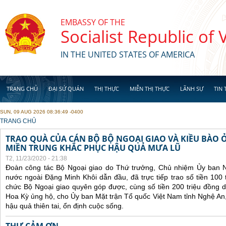
Skip to main content
EMBASSY OF THE
Socialist Republic of
IN THE UNITED STATES OF AMERICA
TRANG CHỦ
ĐẠI SỨ QUÁN
THỊ THỰC
MIỄN THỊ THỰC
LÃNH SỰ
TIN 
SUN, 09 AUG 2026 08:36:49 -0400
YOU ARE HERE
TRANG CHỦ
TRAO QUÀ CỦA CÁN BỘ BỘ NGOẠI GIAO VÀ KIỀU BÀO 
MIỀN TRUNG KHẮC PHỤC HẬU QUẢ MƯA LŨ
T2, 11/23/2020 - 21:38
Đoàn công tác Bộ Ngoại giao do Thứ trưởng, Chủ nhiệm Ủy ban 
nước ngoài Đặng Minh Khôi dẫn đầu, đã trực tiếp trao số tiền 100 
chức Bộ Ngoại giao quyên góp được, cùng số tiền 200 triệu đồng 
Hoa Kỳ ủng hộ, cho Ủy ban Mặt trận Tổ quốc Việt Nam tỉnh Nghệ An
hậu quả thiên tai, ổn định cuộc sống.