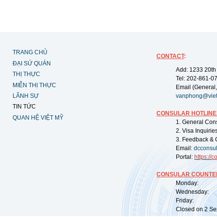
TRANG CHỦ
CONTACT
:
ĐẠI SỨ QUÁN
Add: 1233 20th
THỊ THỰC
Tel: 202-861-0
MIỄN THỊ THỰC
Email (General,
LÃNH SỰ
vanphong@vie
TIN TỨC
CONSULAR HOTLINE
QUAN HỆ VIỆT MỸ
1. General Con
2. Visa Inquiri
3. Feedback & 
Email:
dcconsu
Portal:
https://
co
CONSULAR COUNTER
Monday: 09:
Wednesday: 0
Friday: 09:
Closed on 2 Sep