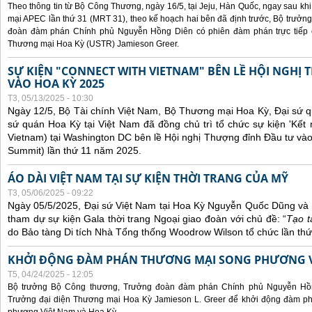
Theo thông tin từ Bộ Công Thương, ngày 16/5, tại Jeju, Hàn Quốc, ngay sau kh
mại APEC lần thứ 31 (MRT 31), theo kế hoạch hai bên đã định trước, Bộ trưở
đoàn đàm phán Chính phủ Nguyễn Hồng Diên có phiên đàm phán trực tiếp 
Thương mại Hoa Kỳ (USTR) Jamieson Greer.
SỰ KIỆN "CONNECT WITH VIETNAM" BÊN LỀ HỘI NGHỊ
VÀO HOA KỲ 2025
T3, 05/13/2025 - 10:30
Ngày 12/5, Bộ Tài chính Việt Nam, Bộ Thương mại Hoa Kỳ, Đại sứ q
sứ quán Hoa Kỳ tại Việt Nam đã đồng chủ trì tổ chức sự kiện 'Kết 
Vietnam) tại Washington DC bên lề Hội nghị Thượng đỉnh Đầu tư và
Summit) lần thứ 11 năm 2025.
ÁO DÀI VIỆT NAM TẠI SỰ KIỆN THỜI TRANG CỦA MỸ
T3, 05/06/2025 - 09:22
Ngày 05/5/2025, Đại sứ Việt Nam tại Hoa Kỳ Nguyễn Quốc Dũng và 
tham dự sự kiện Gala thời trang Ngoại giao đoàn với chủ đề: “
Tạo t
do Bảo tàng Di tích Nhà Tổng thống Woodrow Wilson tổ chức lần thứ
KHỞI ĐỘNG ĐÀM PHÁN THƯƠNG MẠI SONG PHƯƠNG VI
T5, 04/24/2025 - 12:05
Bộ trưởng Bộ Công thương, Trưởng đoàn đàm phán Chính phủ Nguyễn Hồn
Trưởng đại diện Thương mại Hoa Kỳ Jamieson L. Greer để khởi động đàm phá