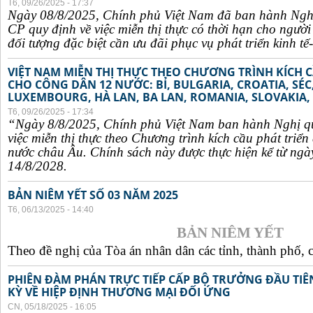
T6, 09/26/2025 - 17:37
Ngày 08/8/2025, Chính phủ Việt Nam đã ban hành Ngh
CP quy định về việc miễn thị thực có thời hạn cho ngườ
đối tượng đặc biệt cần ưu đãi phục vụ phát triển kinh tế-
VIỆT NAM MIỄN THỊ THỰC THEO CHƯƠNG TRÌNH KÍCH C
CHO CÔNG DÂN 12 NƯỚC: BỈ, BULGARIA, CROATIA, SÉ
LUXEMBOURG, HÀ LAN, BA LAN, ROMANIA, SLOVAKIA, 
T6, 09/26/2025 - 17:34
“Ngày 8/8/2025, Chính phủ Việt Nam ban hành Nghị q
việc miễn thị thực theo Chương trình kích cầu phát triể
nước châu Âu. Chính sách này được thực hiện kể từ ngà
14/8/2028.
BẢN NIÊM YẾT SỐ 03 NĂM 2025
T6, 06/13/2025 - 14:40
BẢN NIÊM YẾT
Theo đề nghị của Tòa án nhân dân các tỉnh, thành phố, c
PHIÊN ĐÀM PHÁN TRỰC TIẾP CẤP BỘ TRƯỞNG ĐẦU TIÊN
KỲ VỀ HIỆP ĐỊNH THƯƠNG MẠI ĐỐI ỨNG
CN, 05/18/2025 - 16:05