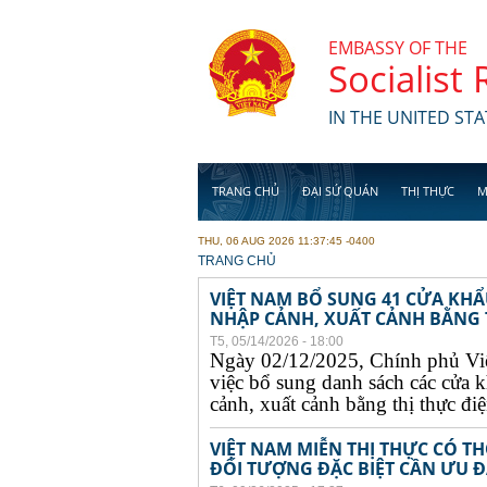
Skip to main content
EMBASSY OF THE
Socialist
IN THE UNITED STA
TRANG CHỦ
ĐẠI SỨ QUÁN
THỊ THỰC
M
THU, 06 AUG 2026 11:37:45 -0400
YOU ARE HERE
TRANG CHỦ
VIỆT NAM BỔ SUNG 41 CỬA KH
NHẬP CẢNH, XUẤT CẢNH BẰNG TH
T5, 05/14/2026 - 18:00
Ngày 02/12/2025, Chính phủ Vi
việc bổ sung danh sách các cửa 
cảnh, xuất cảnh bằng thị thực điện
VIỆT NAM MIỄN THỊ THỰC CÓ 
ĐỐI TƯỢNG ĐẶC BIỆT CẦN ƯU ĐÃ