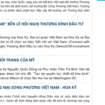
 tại Jeju, Hàn Quốc, ngay sau khi kết thúc Hội nghị Bộ trưởng Thương
 hai bên đã định trước, Bộ trưởng Bộ Công Thương Việt Nam, Trưởng
 có phiên đàm phán trực tiếp cấp Bộ trưởng với Trưởng Đại diện
AM" BÊN LỀ HỘI NGHỊ THƯỢNG ĐỈNH ĐẦU TƯ
Thương mại Hoa Kỳ, Đại sứ quán Việt Nam tại Hoa Kỳ và Đại
ủ trì tổ chức sự kiện 'Kết nối với Việt Nam' (Connect with
 nghị Thượng đỉnh Đầu tư vào Hoa Kỳ (SelectUSA Investment
THỜI TRANG CỦA MỸ
Hoa Kỳ Nguyễn Quốc Dũng và Phu nhân Trần Thị Bích Vân đã
giao đoàn với chủ đề: “
Tạo tác quyền lực, thiết kế hòa bình
”
drow Wilson tổ chức lần thứ hai tại Washington DC.
 MẠI SONG PHƯƠNG VIỆT NAM - HOA KỲ
àm phán Chính phủ Nguyễn Hồng Diên vừa có cuộc điện đàm với
 L. Greer để khởi động đàm phán vấn đề kinh tế, thương mại song