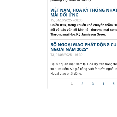
phương Việt Nam và Hoa Kỳ.
VIỆT NAM, HOA KỲ THỐNG NH
MẠI ĐỐI ỨNG
T5, 04/10/2025 - 08:30
Chiều 09/4, trong khuôn khổ chuyến thăm Ho
đổi về các vấn đề kinh tế - thương mại so
Thương mại Hoa Kỳ Jamieson Greer.
BỘ NGOẠI GIAO PHÁT ĐỘNG CUỘC
NGOÀI NĂM 2025”
T3, 04/08/2025 - 16:30
Đại sứ quán Việt Nam tại Hoa Kỳ trân trọng th
thi “Tìm kiếm Sứ giả tiếng Việt ở nước ngoà
Ngoại giao phát động.
Các trang
1
2
3
4
5