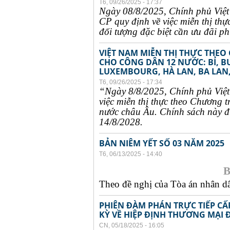
T6, 09/26/2025 - 17:37
Ngày 08/8/2025, Chính phủ Việ
CP quy định về việc miễn thị thự
đối tượng đặc biệt cần ưu đãi phụ
VIỆT NAM MIỄN THỊ THỰC THEO
CHO CÔNG DÂN 12 NƯỚC: BỈ, B
LUXEMBOURG, HÀ LAN, BA LAN,
T6, 09/26/2025 - 17:34
“Ngày 8/8/2025, Chính phủ Việ
việc miễn thị thực theo Chương t
nước châu Âu. Chính sách này đư
14/8/2028.
BẢN NIÊM YẾT SỐ 03 NĂM 2025
T6, 06/13/2025 - 14:40
B
Theo đề nghị của Tòa án nhân dân
PHIÊN ĐÀM PHÁN TRỰC TIẾP CẤ
KỲ VỀ HIỆP ĐỊNH THƯƠNG MẠI 
CN, 05/18/2025 - 16:05