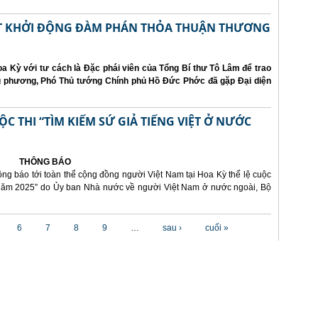
ẤT KHỞI ĐỘNG ĐÀM PHÁN THỎA THUẬN THƯƠNG
a Kỳ với tư cách là Đặc phái viên của Tổng Bí thư Tô Lâm để trao
ng phương, Phó Thủ tướng Chính phủ Hồ Đức Phớc đã gặp Đại diện
 THI “TÌM KIẾM SỨ GIẢ TIẾNG VIỆT Ở NƯỚC
THÔNG BÁO
ông báo tới toàn thể cộng đồng người Việt Nam tại Hoa Kỳ thể lệ cuộc
i năm 2025” do Ủy ban Nhà nước về người Việt Nam ở nước ngoài, Bộ
6
7
8
9
…
sau ›
cuối »