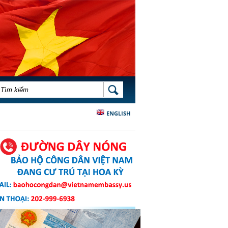
BIỂU MẪU TÌM KIẾM
TÌM KIẾM
ENGLISH