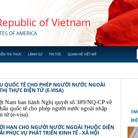
 Republic of Vietnam
TES OF AMERICA
IỄN THỊ THỰC
LÃNH SỰ
TIN TỨC
QUAN HỆ VIỆT MỸ
ẨU QUỐC TẾ CHO PHÉP NGƯỜI NƯỚC NGOÀI
Ị THỰC ĐIỆN TỬ (E-VISA)
ệt Nam ban hành Nghị quyết số 389/NQ-CP về
khẩu quốc tế cho phép người nước ngoài nhập
 tử (e-visa).
THỜI HẠN CHO NGƯỜI NƯỚC NGOÀI THUỘC DIỆN
I PHỤC VỤ PHÁT TRIỂN KINH TẾ - XÃ HỘI