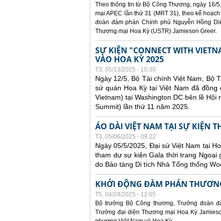
Theo thông tin từ Bộ Công Thương, ngày 16/5,
mại APEC lần thứ 31 (MRT 31), theo kế hoạch
đoàn đàm phán Chính phủ Nguyễn Hồng Diên
Thương mại Hoa Kỳ (USTR) Jamieson Greer.
SỰ KIỆN "CONNECT WITH VIETN
VÀO HOA KỲ 2025
T3, 05/13/2025 - 10:30
Ngày 12/5, Bộ Tài chính Việt Nam, Bộ 
sứ quán Hoa Kỳ tại Việt Nam đã đồng ch
Vietnam) tại Washington DC bên lề Hội
Summit) lần thứ 11 năm 2025.
ÁO DÀI VIỆT NAM TẠI SỰ KIỆN 
T3, 05/06/2025 - 09:22
Ngày 05/5/2025, Đại sứ Việt Nam tại 
tham dự sự kiện Gala thời trang Ngoại 
do Bảo tàng Di tích Nhà Tổng thống Woo
KHỞI ĐỘNG ĐÀM PHÁN THƯƠNG
T5, 04/24/2025 - 12:05
Bộ trưởng Bộ Công thương, Trưởng đoàn đ
Trưởng đại diện Thương mại Hoa Kỳ Jamieson