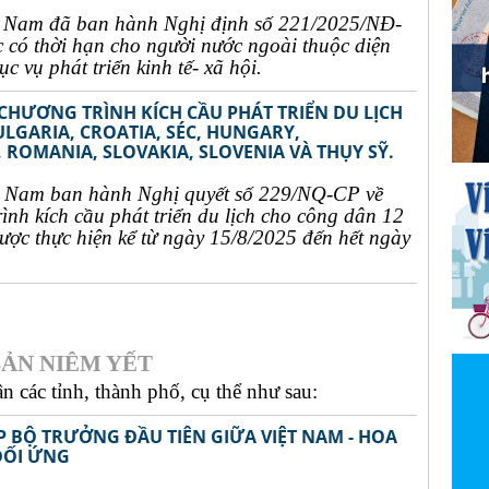
t Nam đã ban hành Nghị định số 221/2025/NĐ-
c có thời hạn cho người nước ngoài thuộc diện
c vụ phát triển kinh tế- xã hội.
 CHƯƠNG TRÌNH KÍCH CẦU PHÁT TRIỂN DU LỊCH
ULGARIA, CROATIA, SÉC, HUNGARY,
 ROMANIA, SLOVAKIA, SLOVENIA VÀ THỤY SỸ.
t Nam ban hành Nghị quyết số 229/NQ-CP về
rình kích cầu phát triển du lịch cho công dân 12
ợc thực hiện kể từ ngày 15/8/2025 đến hết ngày
ẢN NIÊM YẾT
 các tỉnh, thành phố, cụ thể như sau:
P BỘ TRƯỞNG ĐẦU TIÊN GIỮA VIỆT NAM - HOA
ĐỐI ỨNG