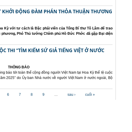
ẤT KHỞI ĐỘNG ĐÀM PHÁN THỎA THUẬN THƯƠNG
a Kỳ với tư cách là Đặc phái viên của Tổng Bí thư Tô Lâm để trao
ng phương, Phó Thủ tướng Chính phủ Hồ Đức Phớc đã gặp Đại diện
 THI “TÌM KIẾM SỨ GIẢ TIẾNG VIỆT Ở NƯỚC
THÔNG BÁO
ông báo tới toàn thể cộng đồng người Việt Nam tại Hoa Kỳ thể lệ cuộc
i năm 2025” do Ủy ban Nhà nước về người Việt Nam ở nước ngoài, Bộ
6
7
8
9
…
sau ›
cuối »