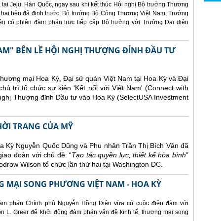
 tại Jeju, Hàn Quốc, ngay sau khi kết thúc Hội nghị Bộ trưởng Thương
 hai bên đã định trước, Bộ trưởng Bộ Công Thương Việt Nam, Trưởng
 có phiên đàm phán trực tiếp cấp Bộ trưởng với Trưởng Đại diện
AM" BÊN LỀ HỘI NGHỊ THƯỢNG ĐỈNH ĐẦU TƯ
Thương mại Hoa Kỳ, Đại sứ quán Việt Nam tại Hoa Kỳ và Đại
ủ trì tổ chức sự kiện 'Kết nối với Việt Nam' (Connect with
 nghị Thượng đỉnh Đầu tư vào Hoa Kỳ (SelectUSA Investment
THỜI TRANG CỦA MỸ
Hoa Kỳ Nguyễn Quốc Dũng và Phu nhân Trần Thị Bích Vân đã
giao đoàn với chủ đề: “
Tạo tác quyền lực, thiết kế hòa bình
”
drow Wilson tổ chức lần thứ hai tại Washington DC.
 MẠI SONG PHƯƠNG VIỆT NAM - HOA KỲ
àm phán Chính phủ Nguyễn Hồng Diên vừa có cuộc điện đàm với
 L. Greer để khởi động đàm phán vấn đề kinh tế, thương mại song