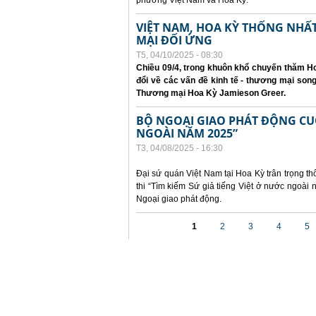
phương Việt Nam và Hoa Kỳ.
VIỆT NAM, HOA KỲ THỐNG NH
MẠI ĐỐI ỨNG
T5, 04/10/2025 - 08:30
Chiều 09/4, trong khuôn khổ chuyến thăm Ho
đổi về các vấn đề kinh tế - thương mại so
Thương mại Hoa Kỳ Jamieson Greer.
BỘ NGOẠI GIAO PHÁT ĐỘNG CUỘC
NGOÀI NĂM 2025”
T3, 04/08/2025 - 16:30
Đại sứ quán Việt Nam tại Hoa Kỳ trân trọng th
thi “Tìm kiếm Sứ giả tiếng Việt ở nước ngoà
Ngoại giao phát động.
Các trang
1
2
3
4
5