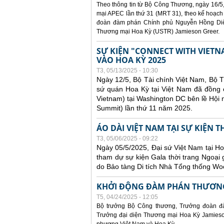
Theo thông tin từ Bộ Công Thương, ngày 16/5,
mại APEC lần thứ 31 (MRT 31), theo kế hoạch
đoàn đàm phán Chính phủ Nguyễn Hồng Diên
Thương mại Hoa Kỳ (USTR) Jamieson Greer.
SỰ KIỆN "CONNECT WITH VIETN
VÀO HOA KỲ 2025
T3, 05/13/2025 - 10:30
Ngày 12/5, Bộ Tài chính Việt Nam, Bộ 
sứ quán Hoa Kỳ tại Việt Nam đã đồng ch
Vietnam) tại Washington DC bên lề Hội
Summit) lần thứ 11 năm 2025.
ÁO DÀI VIỆT NAM TẠI SỰ KIỆN 
T3, 05/06/2025 - 09:22
Ngày 05/5/2025, Đại sứ Việt Nam tại 
tham dự sự kiện Gala thời trang Ngoại 
do Bảo tàng Di tích Nhà Tổng thống Woo
KHỞI ĐỘNG ĐÀM PHÁN THƯƠNG
T5, 04/24/2025 - 12:05
Bộ trưởng Bộ Công thương, Trưởng đoàn đ
Trưởng đại diện Thương mại Hoa Kỳ Jamieson