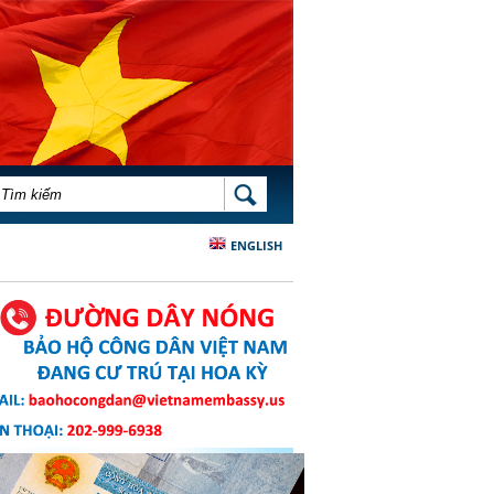
BIỂU MẪU TÌM KIẾM
TÌM KIẾM
ENGLISH