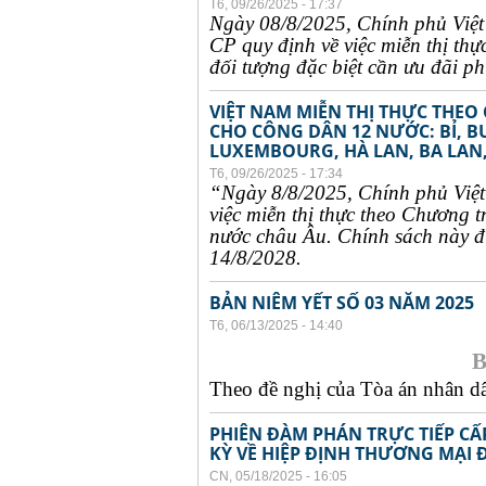
T6, 09/26/2025 - 17:37
Ngày 08/8/2025, Chính phủ Việ
CP quy định về việc miễn thị thự
đối tượng đặc biệt cần ưu đãi phụ
VIỆT NAM MIỄN THỊ THỰC THEO
CHO CÔNG DÂN 12 NƯỚC: BỈ, B
LUXEMBOURG, HÀ LAN, BA LAN,
T6, 09/26/2025 - 17:34
“Ngày 8/8/2025, Chính phủ Việ
việc miễn thị thực theo Chương t
nước châu Âu. Chính sách này đư
14/8/2028.
BẢN NIÊM YẾT SỐ 03 NĂM 2025
T6, 06/13/2025 - 14:40
B
Theo đề nghị của Tòa án nhân dân
PHIÊN ĐÀM PHÁN TRỰC TIẾP CẤ
KỲ VỀ HIỆP ĐỊNH THƯƠNG MẠI 
CN, 05/18/2025 - 16:05