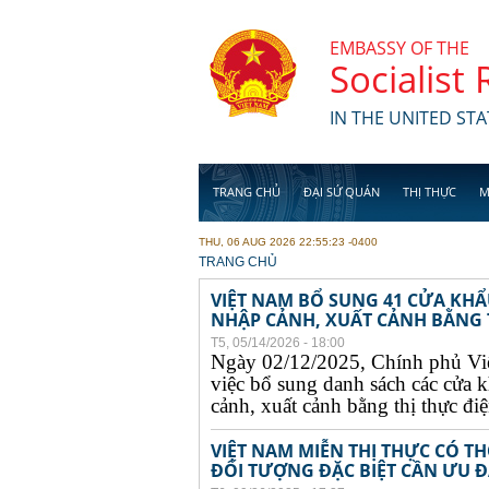
Skip to main content
EMBASSY OF THE
Socialist
IN THE UNITED STA
TRANG CHỦ
ĐẠI SỨ QUÁN
THỊ THỰC
M
THU, 06 AUG 2026 22:55:23 -0400
YOU ARE HERE
TRANG CHỦ
VIỆT NAM BỔ SUNG 41 CỬA KH
NHẬP CẢNH, XUẤT CẢNH BẰNG TH
T5, 05/14/2026 - 18:00
Ngày 02/12/2025, Chính phủ Vi
việc bổ sung danh sách các cửa 
cảnh, xuất cảnh bằng thị thực điện
VIỆT NAM MIỄN THỊ THỰC CÓ 
ĐỐI TƯỢNG ĐẶC BIỆT CẦN ƯU ĐÃ