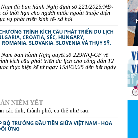
t Nam đã ban hành Nghị định số 221/2025/NĐ-
c có thời hạn cho người nước ngoài thuộc diện
c vụ phát triển kinh tế- xã hội.
 CHƯƠNG TRÌNH KÍCH CẦU PHÁT TRIỂN DU LỊCH
ULGARIA, CROATIA, SÉC, HUNGARY,
 ROMANIA, SLOVAKIA, SLOVENIA VÀ THỤY SỸ.
t Nam ban hành Nghị quyết số 229/NQ-CP về
rình kích cầu phát triển du lịch cho công dân 12
ợc thực hiện kể từ ngày 15/8/2025 đến hết ngày
ẢN NIÊM YẾT
 các tỉnh, thành phố, cụ thể như sau:
P BỘ TRƯỞNG ĐẦU TIÊN GIỮA VIỆT NAM - HOA
ĐỐI ỨNG