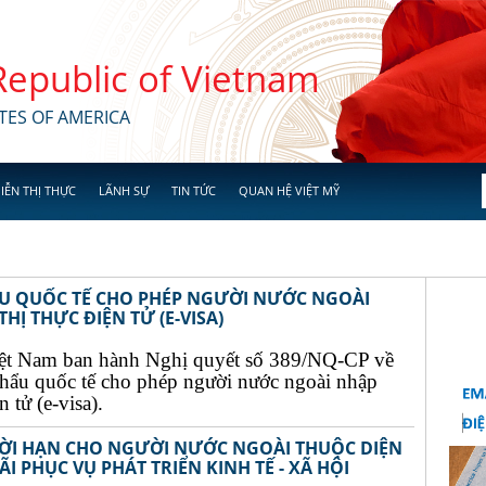
 Republic of Vietnam
TES OF AMERICA
IỄN THỊ THỰC
LÃNH SỰ
TIN TỨC
QUAN HỆ VIỆT MỸ
ẨU QUỐC TẾ CHO PHÉP NGƯỜI NƯỚC NGOÀI
Ị THỰC ĐIỆN TỬ (E-VISA)
ệt Nam ban hành Nghị quyết số 389/NQ-CP về
khẩu quốc tế cho phép người nước ngoài nhập
 tử (e-visa).
THỜI HẠN CHO NGƯỜI NƯỚC NGOÀI THUỘC DIỆN
I PHỤC VỤ PHÁT TRIỂN KINH TẾ - XÃ HỘI