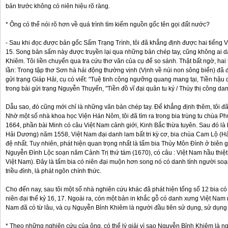
bản trước không có niên hiệu rõ ràng.
* Ông có thể nói rõ hơn về quá trình tìm kiếm nguồn gốc tên gọi đất nước?
- Sau khi đọc được bản gốc Sấm Trạng Trình, tôi đã khẳng định được hai tiếng 
15. Song bản sấm này được truyền lại qua những bản chép tay, cũng không ai d
Khiêm. Tôi liền chuyển qua tra cứu thơ văn của cụ để so sánh. Thật bất ngờ, hai
lần: Trong tập thơ Sơn hà hái động thường vịnh (Vịnh về núi non sông biển) đã đ
gửi trạng Giáp Hải, cụ có viết: "Tuệ tinh cộng ngưỡng quang mang tại, Tiền hậu
trong bài gửi trạng Nguyễn Thuyến, "Tiền đồ vĩ đại quân tu ký / Thùy thị công da
Dẫu sao, đó cũng mới chỉ là những văn bản chép tay. Để khẳng định thêm, tôi đã đi
Nhờ một số nhà khoa học Viện Hán Nôm, tôi đã tìm ra trong bia trùng tu chùa 
1664, phần bài Minh có câu Việt Nam cảnh giới, Kinh Bắc thừa tuyên. Sau đó là 
Hải Dương) năm 1558, Việt Nam đại danh lam bất tri kỳ cơ, bia chùa Cam Lộ (H
đệ nhất. Tuy nhiên, phát hiện quan trọng nhất là tấm bia Thủy Môn Đình ở biên 
Nguyễn Đình Lộc soạn năm Cảnh Trị thứ tám (1670), có câu : Việt Nam hầu thiệt
Việt Nam). Đây là tấm bia có niên đại muộn hơn song nó có danh tính người so
triều đình, là phát ngôn chính thức.
Cho đến nay, sau tôi một số nhà nghiên cứu khác đã phát hiện tổng số 12 bia có 
niên đại thế kỷ 16, 17. Ngoài ra, còn một bản in khắc gỗ có danh xưng Việt Nam 
Nam đã có từ lâu, và cụ Nguyễn Bỉnh Khiêm là người đầu tiên sử dụng, sử dụng 
* Theo những nghiên cứu của ông, có thể lý giải vì sao Nguyễn Bỉnh Khiêm là ngu