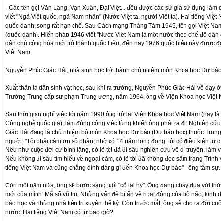
- Các tên gọi Văn Lang, Vạn Xuân, Đại Việt... đều được các sử gia sử dụng làm 
viết "Ngã Việt quốc, ngã Nam nhân" (Nước Việt ta, người Việt ta). Hai tiếng Việt N
quốc danh, song rất hạn chế. Sau Cách mạng Tháng Tám 1945, tên gọi Việt Nam
(quốc danh). Hiến pháp 1946 viết "Nước Việt Nam là một nước theo chế độ dân 
dân chủ cộng hòa mới trở thành quốc hiệu, đến nay 1976 quốc hiệu này được đ
Việt Nam.
Nguyễn Phúc Giác Hải, nhà sinh học trở thành chủ nhiệm môn Khoa học Dự bá
Xuất thân là dân sinh vật học, sau khi ra trường, Nguyễn Phúc Giác Hải về dạy
Trường Trung cấp sư phạm Trung ương, năm 1964, ông về Viện Khoa học Việt N
Sau thời gian nghỉ việc tới năm 1990 ông trở lại Viện Khoa học Việt Nam (nay l
Công nghệ quốc gia), làm đúng công việc từng khiến ông phải ra đi: Nghiên cứ
Giác Hải đang là chủ nhiệm bộ môn Khoa học Dự báo (Dự báo học) thuộc Trung
người. "Tôi phải cảm ơn số phận, nhờ có 14 năm long đong, tôi có điều kiện tự 
Nếu như cuộc đời cứ bình lặng, có lẽ tôi đã đi sâu nghiên cứu về di truyền, làm vài
Nếu không đi sâu tìm hiểu về ngoại cảm, có lẽ tôi đã không đọc sấm trạng Trình
tiếng Việt Nam và cũng chẳng dính dáng gì đến Khoa học Dự báo" - ông tâm sự.
Còn một năm nữa, ông sẽ bước sang tuổi "cổ lai hy". Ông đang chạy đua với th
mới của mình: Mã số vũ trụ; Những vấn đề bí ẩn về hoạt động của bộ não; kinh 
báo học và những nhà tiên tri xuyên thế kỷ. Còn trước mắt, ông sẽ cho ra đời cuố
nước: Hai tiếng Việt Nam có từ bao giờ?