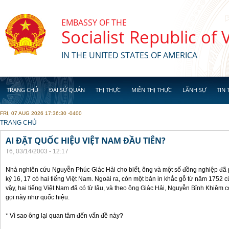
Skip to main content
EMBASSY OF THE
Socialist Republic of
IN THE UNITED STATES OF AMERICA
TRANG CHỦ
ĐẠI SỨ QUÁN
THỊ THỰC
MIỄN THỊ THỰC
LÃNH SỰ
TIN 
FRI, 07 AUG 2026 17:36:30 -0400
YOU ARE HERE
TRANG CHỦ
AI ĐẶT QUỐC HIỆU VIỆT NAM ĐẦU TIÊN?
T6, 03/14/2003 - 12:17
Nhà nghiên cứu Nguyễn Phúc Giác Hải cho biết, ông và một số đồng nghiệp đã ph
kỷ 16, 17 có hai tiếng Việt Nam. Ngoài ra, còn một bản in khắc gỗ từ năm 1752
vậy, hai tiếng Việt Nam đã có từ lâu, và theo ông Giác Hải, Nguyễn Bỉnh Khiêm c
gọi này như quốc hiệu.
* Vì sao ông lại quan tâm đến vấn đề này?