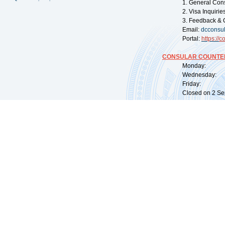
1. General Con
2. Visa Inquiri
3. Feedback & 
Email:
dcconsu
Portal:
https://
co
CONSULAR COUNTER
Monday: 09:
Wednesday: 0
Friday: 09:
Closed on 2 Sep