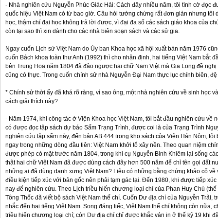
- Nhà nghiên cứu Nguyễn Phúc Giác Hải: Cách đây nhiều năm, tôi tình cờ đọc đ
quốc hiệu Việt Nam có từ bao giờ. Câu hỏi tưởng chừng rất đơn giản nhưng tôi 
học, thậm chí đại học không trả lời được, vì đại đa số các sách giáo khoa của c
còn tại sao thì xin dành cho các nhà biên soạn sách và các sử gia.
Ngay cuốn Lịch sử Việt Nam do Ủy ban Khoa học xã hội xuất bản năm 1976 cũng
cuốn Bách khoa toàn thư Anh (1992) thì cho nhận định, hai tiếng Việt Nam bắt 
bên Trung Hoa năm 1804 đã đảo ngược hai chữ Nam Việt mà Gia Long đề nghị
cũng có thực. Trong cuốn chính sử nhà Nguyễn Đại Nam thực lục chính biên, đệ nh
* Chính sử thời ấy đã khá rõ ràng, vì sao ông, một nhà nghiên cứu về sinh học v
cách giải thích này?
- Năm 1974, khi công tác ở Viện Khoa học Việt Nam, tôi bắt đầu nghiên cứu về n
có được đọc tập sách dự báo Sấm Trạng Trình, được coi là của Trạng Trình Ng
nghiên cứu tập sấm này, đến bản AB 444 trong kho sách của Viện Hán Nôm, tôi b
ngay trong những dòng đầu tiên: Việt Narn khởi tổ xây nền. Theo quan niệm chí
được phép có mặt trước năm 1804, trong khi cụ Nguyễn Bỉnh Khiêm lại sống cách
thật hai chữ Việt Nam đã được dùng cách đây hơn 500 năm để chỉ tên gọi đất
những ai đã dùng danh xưng Việt Nam? Liệu có những bằng chứng khảo cổ về 
điều kiện tiếp xúc với bản gốc nên phải tạm gác lại. Đến 1980, khi được tiếp xú
nay để nghiên cứu. Theo Lịch triều hiến chương loại chí của Phan Huy Chú (thế kỷ 
Tông Thốc đã viết bộ sách Việt Nam thế chí. Cuốn Dư địa chí của Nguyễn Trãi, t
nhắc đến hai tiếng Việt Nam. Song đáng tiếc, Việt Nam thế chí không còn nữa, c
triều hiến chương loại chí; còn Dư địa chí chỉ được khắc ván in ở thế kỷ 19 khi 