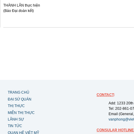
THÀNH LÂN thực hiện
(Báo Đại đoàn kết)
TRANG CHỦ
CONTACT
:
ĐẠI SỨ QUÁN
Add: 1233 20th
THỊ THỰC
Tel: 202-861-0
MIỄN THỊ THỰC
Email (General,
LÃNH SỰ
vanphong@vie
TIN TỨC
CONSULAR HOTLINE
QUAN HỆ VIỆT MỸ