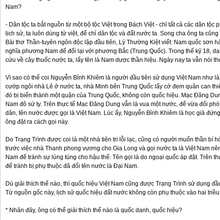
Nam?
- Dân tộc ta bắt nguồn từ một bộ tộc Việt trong Bách Việt - chỉ tất cả các dân tộ
lịch sử, ta luôn dùng tử việt, để chỉ dân tộc và đất nước ta. Song cha ông ta cũn
Bài thơ Thần-tuyên ngôn độc lập đầu tiên, Lý Thường Kiệt viết: Nam quốc sơn
nghĩa phương Nam để đối lại với phương Bắc (Trung Quốc). Trong thế kỷ 18, dan
cứu về cây thuốc nước ta, lấy tên là Nam dược thần hiệu. Ngày nay ta vẫn nói t
Vì sao có thể coi Nguyễn Bỉnh Khiêm là người đầu tiên sử dụng Việt Nam như l
cướp ngôi nhà Lê ở nước ta, nhà Minh bên Trung Quốc lấy cớ đem quân can thiệ
đó bị biến thành một quận của Trung Quốc, không còn quốc hiệu. Mạc Đăng D
Nam đô sứ ty. Trên thực tế Mạc Đăng Dung vẫn là vua một nước, để vừa đối phó
dân, tên nước được gọi là Việt Nam. Lúc ấy, Nguyễn Bỉnh Khiêm là học giả đứn
ông đặt ra cách gọi này.
Do Trạng Trình được coi là một nhà tiên tri lỗi lạc, cũng có người muốn thần bí h
trước việc nhà Thanh phong vương cho Gia Long và gọi nước ta là Việt Nam nên 
Nam để tránh sự lúng túng cho hậu thế: Tên gọi là do ngoại quốc áp đặt. Trên t
để tránh bị phụ thuộc đã đổi tên nước là Đại Nam.
Dù giải thích thế nào, thì quốc hiệu Việt Nam cũng được Trạng Trình sử dụng đầu 
Từ nguồn gốc này, lịch sử quốc hiệu đất nước không còn phụ thuộc vào hai triều
* Nhân đây, ông có thể giải thích thế nào là quốc danh, quốc hiệu?