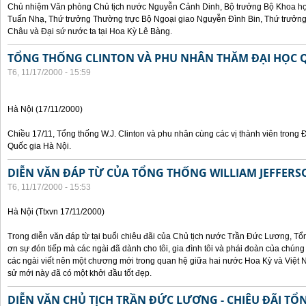
Chủ nhiệm Văn phòng Chủ tịch nước Nguyễn Cảnh Dinh, Bộ trưởng Bộ Khoa họ
Tuấn Nhạ, Thứ trưởng Thường trực Bộ Ngoại giao Nguyễn Đình Bin, Thứ trưở
Châu và Đại sứ nước ta tại Hoa Kỳ Lê Bàng.
TỔNG THỐNG CLINTON VÀ PHU NHÂN THĂM ĐẠI HỌC Q
T6, 11/17/2000 - 15:59
Hà Nội (17/11/2000)
Chiều 17/11, Tổng thống W.J. Clinton và phu nhân cùng các vị thành viên trong 
Quốc gia Hà Nội.
DIỄN VĂN ĐÁP TỪ CỦA TỔNG THỐNG WILLIAM JEFFERS
T6, 11/17/2000 - 15:53
Hà Nội (Ttxvn 17/11/2000)
Trong diễn văn đáp từ tại buổi chiêu đãi của Chủ tịch nước Trần Đức Lương, Tổn
ơn sự đón tiếp mà các ngài đã dành cho tôi, gia đình tôi và phái đoàn của chúng
các ngài viết nên một chương mới trong quan hệ giữa hai nước Hoa Kỳ và Việt N
sử mới này đã có một khởi đầu tốt đẹp.
DIỄN VĂN CHỦ TỊCH TRẦN ĐỨC LƯƠNG - CHIÊU ĐÃI T