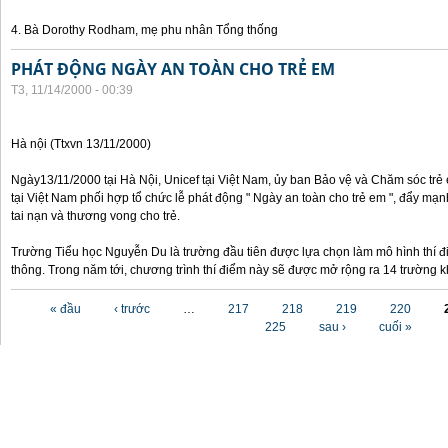
4. Bà Dorothy Rodham, mẹ phu nhân Tổng thống
PHÁT ĐỘNG NGÀY AN TOÀN CHO TRẺ EM
T3, 11/14/2000 - 00:39
Hà nội (Ttxvn 13/11/2000)
Ngày13/11/2000 tại Hà Nội, Unicef tại Việt Nam, ủy ban Bảo vệ và Chăm sóc tr
tại Việt Nam phối hợp tổ chức lễ phát động " Ngày an toàn cho trẻ em ", đẩy mạ
tai nạn và thương vong cho trẻ.
Trường Tiểu học Nguyễn Du là trường đầu tiên được lựa chọn làm mô hình thí đ
thông. Trong năm tới, chương trình thí điểm này sẽ được mở rộng ra 14 trường k
Các trang
« đầu
‹ trước
…
217
218
219
220
225
sau ›
cuối »