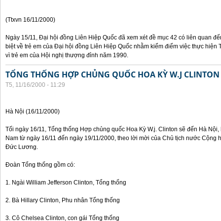
(Ttxvn 16/11/2000)
Ngày 15/11, Đại hội đồng Liên Hiệp Quốc đã xem xét đề mục 42 có liên quan đế
biệt về trẻ em của Đại hội đồng Liên Hiệp Quốc nhằm kiểm điểm việc thực hiện
vì trẻ em của Hội nghị thượng đỉnh năm 1990.
TỔNG THỐNG HỢP CHỦNG QUỐC HOA KỲ W.J CLINTON
T5, 11/16/2000 - 11:29
Hà Nội (16/11/2000)
Tối ngày 16/11, Tổng thống Hợp chủng quốc Hoa Kỳ W.j. Clinton sẽ đến Hà Nội, 
Nam từ ngày 16/11 đến ngày 19/11/2000, theo lời mời của Chủ tịch nước Cộng 
Đức Lương.
Đoàn Tổng thống gồm có:
1. Ngài William Jefferson Clinton, Tổng thống
2. Bà Hillary Clinton, Phu nhân Tổng thống
3. Cô Chelsea Clinton, con gái Tổng thống