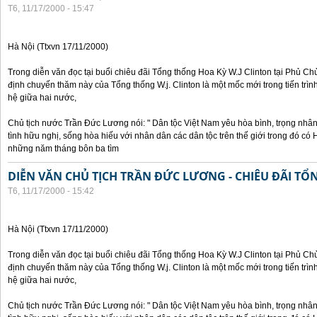
T6, 11/17/2000 - 15:47
Hà Nội (Ttxvn 17/11/2000)
Trong diễn văn đọc tại buổi chiêu đãi Tổng thống Hoa Kỳ W.J Clinton tại Phủ Chủ
định chuyến thăm này của Tổng thống W.j. Clinton là một mốc mới trong tiến trì
hệ giữa hai nước,
Chủ tịch nước Trần Đức Lương nói: " Dân tộc Việt Nam yêu hòa bình, trọng nh
tình hữu nghị, sống hòa hiếu với nhân dân các dân tộc trên thế giới trong đó c
những năm tháng bôn ba tìm
DIỄN VĂN CHỦ TỊCH TRẦN ĐỨC LƯƠNG - CHIÊU ĐÃI T
T6, 11/17/2000 - 15:42
Hà Nội (Ttxvn 17/11/2000)
Trong diễn văn đọc tại buổi chiêu đãi Tổng thống Hoa Kỳ W.J Clinton tại Phủ Chủ
định chuyến thăm này của Tổng thống W.j. Clinton là một mốc mới trong tiến trì
hệ giữa hai nước,
Chủ tịch nước Trần Đức Lương nói: " Dân tộc Việt Nam yêu hòa bình, trọng nh