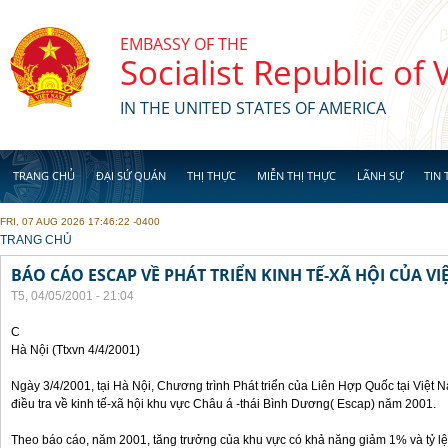
Skip to main content
EMBASSY OF THE
Socialist Republic of
IN THE UNITED STATES OF AMERICA
TRANG CHỦ
ĐẠI SỨ QUÁN
THỊ THỰC
MIỄN THỊ THỰC
LÃNH SỰ
TIN 
FRI, 07 AUG 2026 17:46:22 -0400
YOU ARE HERE
TRANG CHỦ
BÁO CÁO ESCAP VỀ PHÁT TRIỂN KINH TẾ-XÃ HỘI CỦA V
T5, 04/05/2001 - 21:04
C
Hà Nội (Ttxvn 4/4/2001)
Ngày 3/4/2001, tại Hà Nội, Chương trình Phát triển của Liên Hợp Quốc tại Việt
điều tra về kinh tế-xã hội khu vực Châu á -thái Bình Dương( Escap) năm 2001.
Theo báo cáo, năm 2001, tăng trưởng của khu vực có khả năng giảm 1% và tỷ lệ 