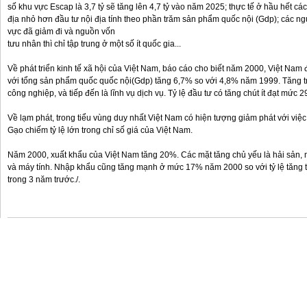
số khu vực Escap là 3,7 tỷ sẽ tăng lên 4,7 tỷ vào năm 2025; thực tế ở hầu hết các 
địa nhỏ hơn đầu tư nội địa tính theo phần trăm sản phẩm quốc nội (Gdp); các ng
vực đã giảm đi và nguồn vốn
tưu nhân thì chỉ tập trung ở một số ít quốc gia...
Về phát triển kinh tế xã hội của Việt Nam, báo cáo cho biết năm 2000, Việt Nam 
với tổng sản phẩm quốc quốc nội(Gdp) tăng 6,7% so với 4,8% năm 1999. Tăng tr
công nghiệp, và tiếp đến là lĩnh vụ dịch vụ. Tỷ lệ đầu tư có tăng chút ít đạt mứ
Về lạm phát, trong tiểu vùng duy nhất Việt Nam có hiện tượng giảm phát với việ
Gạo chiếm tỷ lệ lớn trong chỉ số giá của Việt Nam.
Năm 2000, xuất khẩu của Việt Nam tăng 20%. Các mặt tăng chủ yếu là hải sản, m
và máy tính. Nhập khẩu cũng tăng mạnh ở mức 17% năm 2000 so với tỷ lệ tăng
trong 3 năm trước./.