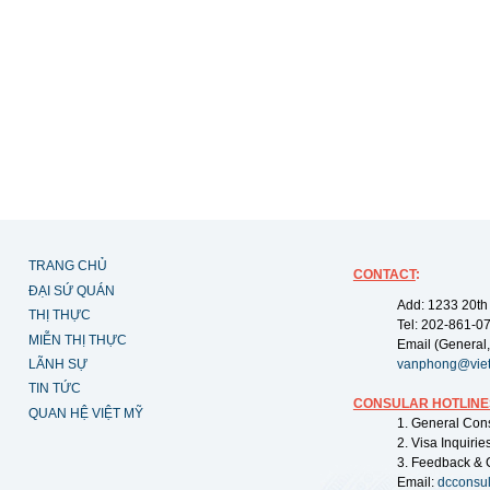
TRANG CHỦ
CONTACT
:
ĐẠI SỨ QUÁN
Add: 1233 20th
THỊ THỰC
Tel: 202-861-0
MIỄN THỊ THỰC
Email (General,
LÃNH SỰ
vanphong@vie
TIN TỨC
CONSULAR HOTLINE
QUAN HỆ VIỆT MỸ
1. General Con
2. Visa Inquiri
3. Feedback & 
Email:
dcconsu