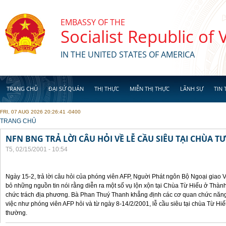
Skip to main content
EMBASSY OF THE
Socialist Republic of
IN THE UNITED STATES OF AMERICA
TRANG CHỦ
ĐẠI SỨ QUÁN
THỊ THỰC
MIỄN THỊ THỰC
LÃNH SỰ
TIN 
FRI, 07 AUG 2026 20:26:41 -0400
YOU ARE HERE
TRANG CHỦ
NFN BNG TRẢ LỜI CÂU HỎI VỀ LỄ CẦU SIÊU TẠI CHÙA T
T5, 02/15/2001 - 10:54
Ngày 15-2, trả lời câu hỏi của phóng viên AFP, Nguời Phát ngôn Bộ Ngoại giao
bỏ những nguồn tin nói rằng diễn ra một số vụ lộn xộn tại Chùa Từ Hiếu ở Thàn
chức trách địa phương. Bà Phan Thuý Thanh khẳng định các cơ quan chức năng
việc như phóng viên AFP hỏi và từ ngày 8-14/2/2001, lễ cầu siêu tại chùa Từ Hi
thường.