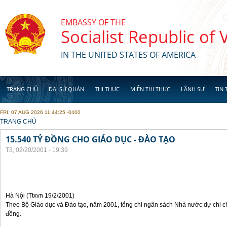
Skip to main content
EMBASSY OF THE
Socialist Republic of
IN THE UNITED STATES OF AMERICA
TRANG CHỦ
ĐẠI SỨ QUÁN
THỊ THỰC
MIỄN THỊ THỰC
LÃNH SỰ
TIN 
FRI, 07 AUG 2026 11:44:25 -0400
YOU ARE HERE
TRANG CHỦ
15.540 TỶ ĐỒNG CHO GIÁO DỤC - ĐÀO TẠO
T3, 02/20/2001 - 19:39
Hà Nội (Ttxvn 19/2/2001)
Theo Bộ Giáo dục và Đào tạo, năm 2001, tổng chi ngân sách Nhà nước dự chi cho
đồng.