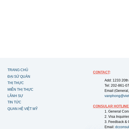
TRANG CHỦ
CONTACT
:
ĐẠI SỨ QUÁN
Add: 1233 20th
THỊ THỰC
Tel: 202-861-0
MIỄN THỊ THỰC
Email (General,
LÃNH SỰ
vanphong@vie
TIN TỨC
CONSULAR HOTLINE
QUAN HỆ VIỆT MỸ
1. General Con
2. Visa Inquiri
3. Feedback & 
Email:
dcconsu