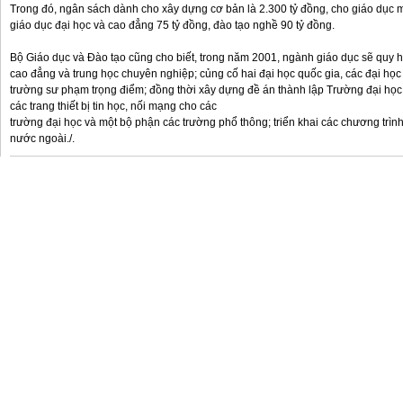
Trong đó, ngân sách dành cho xây dựng cơ bản là 2.300 tỷ đồng, cho giáo dục 
giáo dục đại học và cao đẳng 75 tỷ đồng, đào tạo nghề 90 tỷ đồng.
Bộ Giáo dục và Đào tạo cũng cho biết, trong năm 2001, ngành giáo dục sẽ quy 
cao đẳng và trung học chuyên nghiệp; củng cố hai đại học quốc gia, các đại học
trường sư phạm trọng điểm; đồng thời xây dựng đề án thành lập Trường đại họ
các trang thiết bị tin học, nối mạng cho các
trường đại học và một bộ phận các trường phổ thông; triển khai các chương trìn
nước ngoài./.