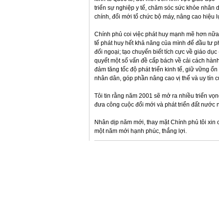
triển sự nghiệp y tế, chăm sóc sức khỏe nhân 
chính, đổi mới tổ chức bộ máy, nâng cao hiệu 
Chính phủ coi việc phát huy mạnh mẽ hơn nữa 
tế phát huy hết khả năng của mình để đầu tư ph
đối ngoại; tạo chuyển biết tích cực về giáo dục
quyết một số vấn đề cấp bách về cải cách hành
đảm tăng tốc độ phát triển kinh tế, giữ vững ổn
nhân dân, góp phần nâng cao vị thế và uy tín c
Tôi tin rằng năm 2001 sẽ mở ra nhiều triển vọn
đưa công cuộc đổi mới và phát triển đất nước
Nhân dịp năm mới, thay mặt Chính phủ tôi xin
một năm mới hạnh phúc, thắng lợi.