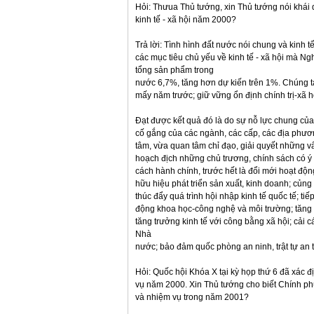
Hỏi: Thưua Thủ tướng, xin Thủ tướng nói khái 
kinh tế - xã hội năm 2000?
Trả lời: Tình hình đất nước nói chung và kinh
các mục tiêu chủ yếu về kinh tế - xã hội mà Ngh
tổng sản phẩm trong
nước 6,7%, tăng hơn dự kiến trên 1%. Chúng ta
mấy năm trước; giữ vững ổn định chính trị-xã h
Đạt được kết quả đó là do sự nỗ lực chung của
cố gắng của các ngành, các cấp, các địa phươ
tâm, vừa quan tâm chỉ đạo, giải quyết những v
hoạch địch những chủ trương, chính sách có ý ng
cách hành chính, trước hết là đổi mới hoạt độn
hữu hiệu phát triển sản xuất, kinh doanh; củng
thúc đẩy quá trình hội nhập kinh tế quốc tế; ti
động khoa học-công nghệ và môi trường; tăng c
tăng trưởng kinh tế với công bằng xã hội; cải
Nhà
nước; bảo đảm quốc phòng an ninh, trật tự an t
Hỏi: Quốc hội Khóa X tại kỳ họp thứ 6 đã xác đ
vụ năm 2000. Xin Thủ tướng cho biết Chính ph
và nhiệm vụ trong năm 2001?