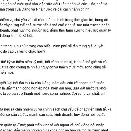
óng góp có hiệu quả vào việc sửa đổi Hiến pháp và các Luật, nhất là
h quan trọng của Đảng và Nhà nước về cải cách hành chính.
nhiệm vụ chủ yếu về cải cách hành chính trong thời gian tới, trong đó
c xây dựng thể chế, trước hết là thể chế kinh tế, tạo môi trường pháp
 doanh, phát huy mọi nguồn lực, đồng thời tăng cường hiệu lực quản lý
 động kinh tế-xã hội.
an trọng. Xin Thủ tướng cho biết Chính phủ sẽ tập trung giải quyết
tốc độ cao và vững chắc hơn?
ế kỷ và thiên niên kỷ mới, bối cảnh chính trị, kinh tế thế giới và cả
òn đặt ra cho chúng ta nhiều nguy cơ và thách thức mới, song cũng sẽ
riển mới.
uyết Đại hội lần thứ IX của Đảng, năm đầu của kế hoạch phát triển
át là đẩy mạnh công nghiệp hóa, hiện đại hóa, đưa đất nước ra khỏi
 ta cơ bản trở thành một nước công nghiệp, đời sống vật chất, tinh
o.
đã nêu ra chín nhiệm vụ và chính sách chủ yếu để phát triển kinh tế, xã
đổi cơ cấu và đẩy mạnh sản xuất, kinh doanh; huy động nội lực để
h quản lý vĩ mô; phát triển kinh tế đối ngoại và chủ động hội nhập
c - đào tạo; đẩy mạnh nghiên cứu khoa học và bảo vệ môi trường; phát