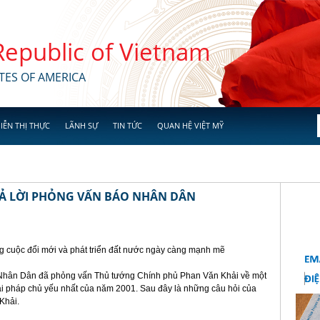
 Republic of Vietnam
TES OF AMERICA
IỄN THỊ THỰC
LÃNH SỰ
TIN TỨC
QUAN HỆ VIỆT MỸ
Ả LỜI PHỎNG VẤN BÁO NHÂN DÂN
g cuộc đổi mới và phát triển đất nước ngày càng mạnh mẽ
Nhân Dân đã phỏng vấn Thủ tướng Chính phủ Phan Văn Khải về một
ải pháp chủ yếu nhất của năm 2001. Sau đây là những câu hỏi của
Khải.