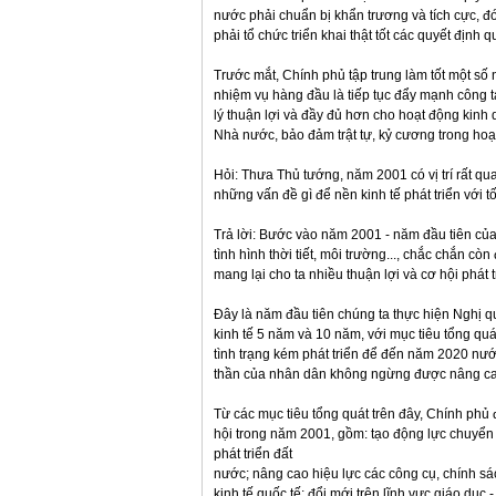
nước phải chuẩn bị khẩn trương và tích cực, đ
phải tổ chức triển khai thật tốt các quyết địn
Trước mắt, Chính phủ tập trung làm tốt một số 
nhiệm vụ hàng đầu là tiếp tục đẩy mạnh công tá
lý thuận lợi và đầy đủ hơn cho hoạt động kinh
Nhà nước, bảo đảm trật tự, kỷ cương trong hoạt
Hỏi: Thưa Thủ tướng, năm 2001 có vị trí rất qu
những vấn đề gì để nền kinh tế phát triển với 
Trả lời: Bước vào năm 2001 - năm đầu tiên của th
tình hình thời tiết, môi trường..., chắc chắn c
mang lại cho ta nhiều thuận lợi và cơ hội phát t
Đây là năm đầu tiên chúng ta thực hiện Nghị q
kinh tế 5 năm và 10 năm, với mục tiêu tổng qu
tình trạng kém phát triển để đến năm 2020 nước
thần của nhân dân không ngừng được nâng ca
Từ các mục tiêu tổng quát trên đây, Chính phủ 
hội trong năm 2001, gồm: tạo động lực chuyển 
phát triển đất
nước; nâng cao hiệu lực các công cụ, chính sác
kinh tế quốc tế; đổi mới trên lĩnh vực giáo dụ