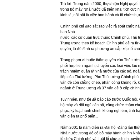
Trả lời: Trong năm 2000, thực hiện Nghị quyết
trong bộ máy Nhà nước đã triển khai tích cực h
kinh tế, nổi bật là việc ban hành và tổ chức th
Chính phủ chỉ đạo sát sao việc rà soát chức n
ban Nhà
nước; các cơ quan trực thuộc Chính phủ, Thủ t
Trung ương theo kế hoạch Chính phủ đề ra từ 
quyền, từ đó định ra phương án sắp xếp tổ chứ
Trong phạm vi thuộc thẩm quyền của Thủ tướng, 
phối hợp liên ngành, chuyển các loại việc lâu
trách nhiệm quản lý Nhà nước của các bộ, ngàn
tiếp của Thủ tướng, Phó Thủ tướng Chính phủ.
vấn đề còn chồng chéo, phân công không rõ, k
ngành ở Trung ương và 37 vấn đề ở cấp chính
Tuy nhiên, như tôi đã báo cáo trước Quốc hội, 
bộ máy và đội ngũ cán bộ, công chức chậm ch
phục, kỷ luật hành chính không nghiêm, tình tr
vẫn diễn ra phổ biến...
Năm 2001 là năm diễn ra Đại hội Đảng lần thứ 
Nhà nước, trong đó có bộ máy hành chính Nhà
tổ chức Chính phủ và Luật tổ chức chính quyề