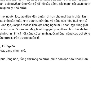
dân; giải quyết những vấn đề xã hội cấp bách; đẩy mạnh cải cách hành
lực quản lý Nhà nước.
mọi nguồn lực, tạo điều kiện thuận lợi hơn cho mọi thành phần kinh
át triển sản xuất, kinh doanh; mở rộng và nâng cao hiệu quả kinh tế
 - đào tạo, đột phá một số lĩnh vực công nghệ mũi nhọn; tập trung giải
 chính như đã nêu trên đây, là những giải pháp then chốt nhất để bảo
 định chính trị, xã hội, củng cố an ninh, quốc phòng, nâng cao đời sống
ủa nước ta trên trường quốc tế.
g tốt đẹp để
 ngày càng mạnh mẽ.
 chúc đồng bào, đồng chí trong cả nước, chúc bạn đọc báo Nhân Dân