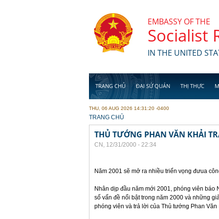
Skip to main content
EMBASSY OF THE
Socialist
IN THE UNITED STA
TRANG CHỦ
ĐẠI SỨ QUÁN
THỊ THỰC
M
THU, 06 AUG 2026 14:31:20 -0400
YOU ARE HERE
TRANG CHỦ
THỦ TƯỚNG PHAN VĂN KHẢI TR
CN, 12/31/2000 - 22:34
Năm 2001 sẽ mở ra nhiều triển vọng đưua côn
Nhân dịp đầu năm mới 2001, phóng viên báo 
số vấn đề nổi bật trong năm 2000 và những gi
phóng viên và trả lời của Thủ tướng Phan Văn 