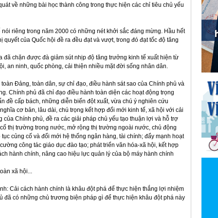
quát về những bài học thành công trong thực hiện các chỉ tiêu chủ yếu
 tế nói riêng trong năm 2000 có những nét khởi sắc đáng mừng. Hầu hết
ị quyết của Quốc hội đề ra đều đạt và vượt, trong đó đạt tốc độ tăng
 đã chặn được đà giảm sút nhịp độ tăng trưởng kinh tế xuất hiện từ
ội, an ninh, quốc phòng, cải thiện nhiều mặt đời sống nhân dân.
 toàn Đảng, toàn dân, sự chỉ đạo, điều hành sát sao của Chính phủ và
ng. Chính phủ đã chỉ đạo điều hành toàn diện các hoạt động trọng
ấn đề cấp bách, những diễn biến đột xuất, vừa chú ý nghiên cứu
hĩa cơ bản, lâu dài, chú trọng kết hợp đổi mới kinh tế, xã hội với cải
g của Chính phủ, đề ra các giải pháp chủ yếu tạo thuận lợi và hỗ trợ
 cố thị trường trong nước, mở rộng thị trường ngoài nước, chủ động
ếp tục củng cố và đổi mới hệ thống ngân hàng, tài chính; đẩy mạnh hoạt
ường công tác giáo dục đào tạo; phát triển văn hóa-xã hội, kết hợp
 cách hành chính, nâng cao hiệu lực quản lý của bộ máy hành chính
oàn xã hội...
ịnh: Cải cách hành chính là khâu đột phá để thực hiện thắng lợi nhiệm
ủ đã có những chủ trương biện pháp gì để thực hiện khâu đột phá này