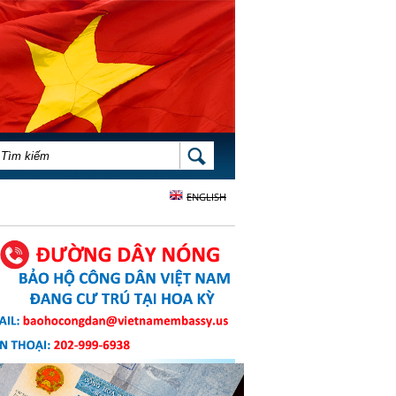
BIỂU MẪU TÌM KIẾM
TÌM KIẾM
ENGLISH