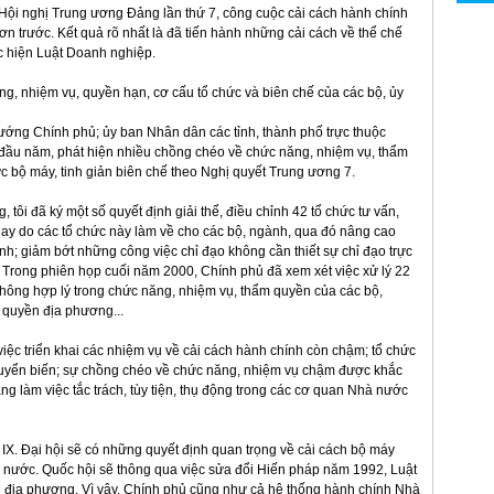
 Hội nghị Trung ương Đảng lần thứ 7, công cuộc cải cách hành chính
ơn trước. Kết quả rõ nhất là đã tiến hành những cải cách về thể chế
ực hiện Luật Doanh nghiệp.
ăng, nhiệm vụ, quyền hạn, cơ cấu tổ chức và biên chế của các bộ, ủy
ướng Chính phủ; ủy ban Nhân dân các tỉnh, thành phố trực thuộc
đầu năm, phát hiện nhiều chồng chéo về chức năng, nhiệm vụ, thẩm
c bộ máy, tinh giản biên chế theo Nghị quyết Trung ương 7.
tôi đã ký một số quyết định giải thể, điều chỉnh 42 tổ chức tư vấn,
 nay do các tổ chức này làm về cho các bộ, ngành, qua đó nâng cao
h; giảm bớt những công việc chỉ đạo không cần thiết sự chỉ đạo trực
 Trong phiên họp cuối năm 2000, Chính phủ đã xem xét việc xử lý 22
hông hợp lý trong chức năng, nhiệm vụ, thẩm quyền của các bộ,
 quyền địa phương...
việc triển khai các nhiệm vụ về cải cách hành chính còn chậm; tổ chức
uyển biến; sự chồng chéo về chức năng, nhiệm vụ chậm được khắc
ạng làm việc tắc trách, tùy tiện, thụ động trong các cơ quan Nhà nước
IX. Đại hội sẽ có những quyết định quan trọng về cải cách bộ máy
 nước. Quốc hội sẽ thông qua việc sửa đổi Hiến pháp năm 1992, Luật
n địa phương. Vì vậy, Chính phủ cũng như cả hệ thống hành chính Nhà