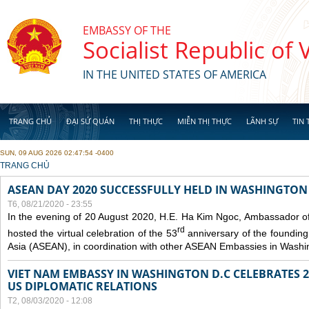
Skip to main content
EMBASSY OF THE
Socialist Republic of
IN THE UNITED STATES OF AMERICA
TRANG CHỦ
ĐẠI SỨ QUÁN
THỊ THỰC
MIỄN THỊ THỰC
LÃNH SỰ
TIN 
SUN, 09 AUG 2026 02:47:54 -0400
YOU ARE HERE
TRANG CHỦ
ASEAN DAY 2020 SUCCESSFULLY HELD IN WASHINGTON 
T6, 08/21/2020 - 23:55
In the evening of 20 August 2020, H.E. Ha Kim Ngoc, Ambassador of
rd
hosted the virtual celebration of the 53
anniversary of the founding
Asia (ASEAN), in coordination with other ASEAN Embassies in Washi
VIET NAM EMBASSY IN WASHINGTON D.C CELEBRATES 25
US DIPLOMATIC RELATIONS
T2, 08/03/2020 - 12:08