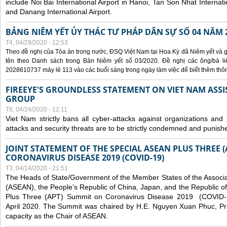
include Noi Bai International Airport in Hanoi, Tan Son Nhat Internati
and Danang International Airport.
BẢNG NIÊM YẾT ỦY THÁC TƯ PHÁP DÂN SỰ SỐ 04 NĂM 
T4, 04/29/2020 - 12:53
Theo đề nghị của Tòa án trong nước, ĐSQ Việt Nam tại Hoa Kỳ đã Niêm yết và g
tên theo Danh sách trong Bản Niêm yết số 03/2020. Đề nghị các ông/bà liê
2028610737 máy lẻ 113 vào các buổi sáng trong ngày làm việc để biết thêm thông 
FIREEYE'S GROUNDLESS STATEMENT ON VIET NAM ASSI
GROUP
T6, 04/24/2020 - 12:11
Viet Nam strictly bans all cyber-attacks against organizations and 
attacks and security threats are to be strictly condemned and punish
JOINT STATEMENT OF THE SPECIAL ASEAN PLUS THREE 
CORONAVIRUS DISEASE 2019 (COVID-19)
T3, 04/14/2020 - 21:51
The Heads of State/Government of the Member States of the Associa
(ASEAN), the People’s Republic of China, Japan, and the Republic o
Plus Three (APT) Summit on Coronavirus Disease 2019 (COVID-1
April 2020. The Summit was chaired by H.E. Nguyen Xuan Phuc, Prim
capacity as the Chair of ASEAN.