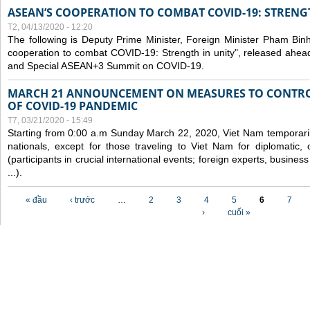
ASEAN’S COOPERATION TO COMBAT COVID-19: STRENG
T2, 04/13/2020 - 12:20
The following is Deputy Prime Minister, Foreign Minister Pham Binh 
cooperation to combat COVID-19: Strength in unity", released ahe
and Special ASEAN+3 Summit on COVID-19.
MARCH 21 ANNOUNCEMENT ON MEASURES TO CONTRO
OF COVID-19 PANDEMIC
T7, 03/21/2020 - 15:49
Starting from 0:00 a.m Sunday March 22, 2020, Viet Nam temporarily
nationals, except for those traveling to Viet Nam for diplomatic, o
(participants in crucial international events; foreign experts, busine
...).
Các trang
« đầu
‹ trước
…
2
3
4
5
6
7
›
cuối »