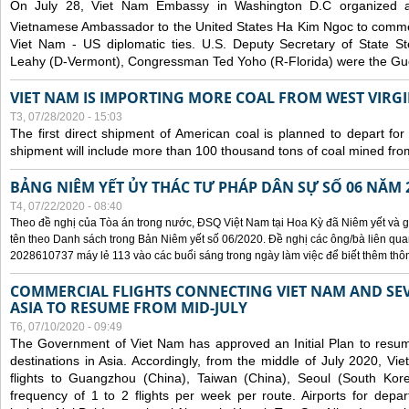
On July 28, Viet Nam Embassy in Washington D.C organized 
Vietnamese Ambassador to the United States Ha Kim Ngoc to comm
Viet Nam - US diplomatic ties. U.S. Deputy Secretary of State S
Leahy (D-Vermont), Congressman Ted Yoho (R-Florida) were the Gue
VIET NAM IS IMPORTING MORE COAL FROM WEST VIRGIN
T3, 07/28/2020 - 15:03
The first direct shipment of American coal is planned to depart fo
shipment will include more than 100 thousand tons of coal mined fro
BẢNG NIÊM YẾT ỦY THÁC TƯ PHÁP DÂN SỰ SỐ 06 NĂM 
T4, 07/22/2020 - 08:40
Theo đề nghị của Tòa án trong nước, ĐSQ Việt Nam tại Hoa Kỳ đã Niêm yết và g
tên theo Danh sách trong Bản Niêm yết số 06/2020. Đề nghị các ông/bà liên quan
2028610737 máy lẻ 113 vào các buổi sáng trong ngày làm việc để biết thêm thông 
COMMERCIAL FLIGHTS CONNECTING VIET NAM AND SEV
ASIA TO RESUME FROM MID-JULY
T6, 07/10/2020 - 09:49
The Government of Viet Nam has approved an Initial Plan to resume
destinations in Asia. Accordingly, from the middle of July 2020, V
flights to Guangzhou (China), Taiwan (China), Seoul (South Kor
frequency of 1 to 2 flights per week per route. Airports for depa