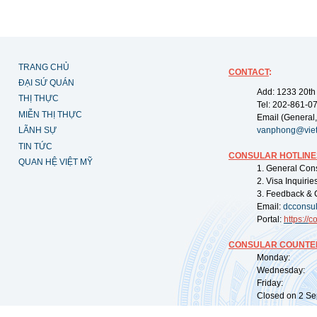
TRANG CHỦ
CONTACT
:
ĐẠI SỨ QUÁN
Add: 1233 20th
THỊ THỰC
Tel: 202-861-0
MIỄN THỊ THỰC
Email (General,
LÃNH SỰ
vanphong@vie
TIN TỨC
CONSULAR HOTLINE
QUAN HỆ VIỆT MỸ
1. General Con
2. Visa Inquiri
3. Feedback & 
Email:
dcconsu
Portal:
https://
co
CONSULAR COUNTER
Monday: 09:
Wednesday: 0
Friday: 09:
Closed on 2 Sep