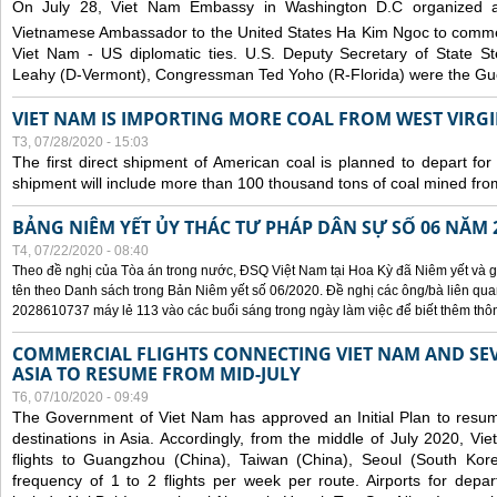
On July 28, Viet Nam Embassy in Washington D.C organized 
Vietnamese Ambassador to the United States Ha Kim Ngoc to comm
Viet Nam - US diplomatic ties. U.S. Deputy Secretary of State S
Leahy (D-Vermont), Congressman Ted Yoho (R-Florida) were the Gue
VIET NAM IS IMPORTING MORE COAL FROM WEST VIRGIN
T3, 07/28/2020 - 15:03
The first direct shipment of American coal is planned to depart fo
shipment will include more than 100 thousand tons of coal mined fro
BẢNG NIÊM YẾT ỦY THÁC TƯ PHÁP DÂN SỰ SỐ 06 NĂM 
T4, 07/22/2020 - 08:40
Theo đề nghị của Tòa án trong nước, ĐSQ Việt Nam tại Hoa Kỳ đã Niêm yết và g
tên theo Danh sách trong Bản Niêm yết số 06/2020. Đề nghị các ông/bà liên quan
2028610737 máy lẻ 113 vào các buổi sáng trong ngày làm việc để biết thêm thông 
COMMERCIAL FLIGHTS CONNECTING VIET NAM AND SEV
ASIA TO RESUME FROM MID-JULY
T6, 07/10/2020 - 09:49
The Government of Viet Nam has approved an Initial Plan to resume
destinations in Asia. Accordingly, from the middle of July 2020, V
flights to Guangzhou (China), Taiwan (China), Seoul (South Kor
frequency of 1 to 2 flights per week per route. Airports for depa