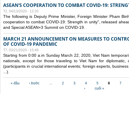
ASEAN’S COOPERATION TO COMBAT COVID-19: STRENG
T2, 04/13/2020 - 12:20
The following is Deputy Prime Minister, Foreign Minister Pham Binh 
cooperation to combat COVID-19: Strength in unity", released ahe
and Special ASEAN+3 Summit on COVID-19.
MARCH 21 ANNOUNCEMENT ON MEASURES TO CONTRO
OF COVID-19 PANDEMIC
T7, 03/21/2020 - 15:49
Starting from 0:00 a.m Sunday March 22, 2020, Viet Nam temporarily
nationals, except for those traveling to Viet Nam for diplomatic, o
(participants in crucial international events; foreign experts, busine
...).
Các trang
« đầu
‹ trước
…
2
3
4
5
6
7
›
cuối »