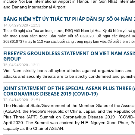
include Noi Bai International Airport in Hanoi, Tan Son Nhat Internati
and Danang International Airport.
BẢNG NIÊM YẾT ỦY THÁC TƯ PHÁP DÂN SỰ SỐ 04 NĂM 
T4, 04/29/2020 - 12:53
Theo đề nghị của Tòa án trong nước, ĐSQ Việt Nam tại Hoa Kỳ đã Niêm yết và g
tên theo Danh sách trong Bản Niêm yết số 03/2020. Đề nghị các ông/bà liê
2028610737 máy lẻ 113 vào các buổi sáng trong ngày làm việc để biết thêm thông 
FIREEYE'S GROUNDLESS STATEMENT ON VIET NAM ASSI
GROUP
T6, 04/24/2020 - 12:11
Viet Nam strictly bans all cyber-attacks against organizations and 
attacks and security threats are to be strictly condemned and punish
JOINT STATEMENT OF THE SPECIAL ASEAN PLUS THREE 
CORONAVIRUS DISEASE 2019 (COVID-19)
T3, 04/14/2020 - 21:51
The Heads of State/Government of the Member States of the Associa
(ASEAN), the People’s Republic of China, Japan, and the Republic o
Plus Three (APT) Summit on Coronavirus Disease 2019 (COVID-1
April 2020. The Summit was chaired by H.E. Nguyen Xuan Phuc, Prim
capacity as the Chair of ASEAN.