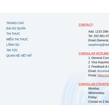
TRANG CHỦ
CONTACT
:
ĐẠI SỨ QUÁN
Add: 1233 20th
THỊ THỰC
Tel: 202-861-0
MIỄN THỊ THỰC
Email (General,
LÃNH SỰ
vanphong@vie
TIN TỨC
CONSULAR HOTLINE
QUAN HỆ VIỆT MỸ
1. General Con
2. Visa Inquiri
3. Feedback & 
Email:
dcconsu
Portal:
https://
co
CONSULAR COUNTER
Monday: 09:
Wednesday: 0
Friday: 09:
Closed on 2 Sep