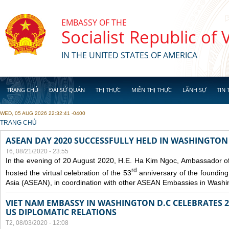
Skip to main content
EMBASSY OF THE
Socialist Republic of
IN THE UNITED STATES OF AMERICA
TRANG CHỦ
ĐẠI SỨ QUÁN
THỊ THỰC
MIỄN THỊ THỰC
LÃNH SỰ
TIN 
WED, 05 AUG 2026 22:32:41 -0400
YOU ARE HERE
TRANG CHỦ
ASEAN DAY 2020 SUCCESSFULLY HELD IN WASHINGTON 
T6, 08/21/2020 - 23:55
In the evening of 20 August 2020, H.E. Ha Kim Ngoc, Ambassador of
rd
hosted the virtual celebration of the 53
anniversary of the founding
Asia (ASEAN), in coordination with other ASEAN Embassies in Washi
VIET NAM EMBASSY IN WASHINGTON D.C CELEBRATES 25
US DIPLOMATIC RELATIONS
T2, 08/03/2020 - 12:08