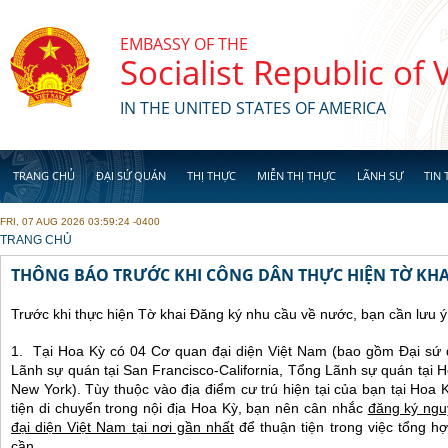
Skip to main content
EMBASSY OF THE
Socialist Republic of
IN THE UNITED STATES OF AMERICA
TRANG CHỦ
ĐẠI SỨ QUÁN
THỊ THỰC
MIỄN THỊ THỰC
LÃNH SỰ
TIN 
FRI, 07 AUG 2026 03:59:24 -0400
YOU ARE HERE
TRANG CHỦ
THÔNG BÁO TRƯỚC KHI CÔNG DÂN THỰC HIỆN TỜ KHA
Trước khi thực hiện Tờ khai Đăng ký nhu cầu về nước, bạn cần lưu ý
1. Tại Hoa Kỳ có 04 Cơ quan đại diện Việt Nam (bao gồm Đại sứ 
Lãnh sự quán tại San Francisco-California, Tổng Lãnh sự quán tại 
New York). Tùy thuộc vào địa điểm cư trú hiện tại của bạn tại Hoa
tiện di chuyển trong nội địa Hoa Kỳ, bạn nên cân nhắc
đăng ký ngu
đại diện Việt Nam tại nơi gần nhất
để thuận tiện trong việc tổng hợp
cần.