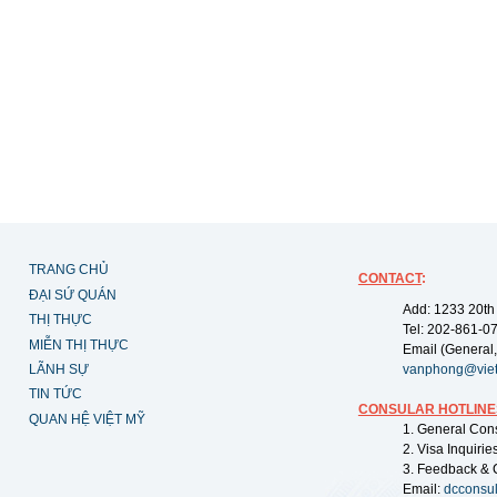
TRANG CHỦ
CONTACT
:
ĐẠI SỨ QUÁN
Add: 1233 20th
THỊ THỰC
Tel: 202-861-0
MIỄN THỊ THỰC
Email (General,
LÃNH SỰ
vanphong@vie
TIN TỨC
CONSULAR HOTLINE
QUAN HỆ VIỆT MỸ
1. General Con
2. Visa Inquiri
3. Feedback & 
Email:
dcconsu