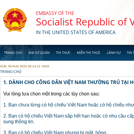
Skip to main content
EMBASSY OF THE
Socialist Republic of
IN THE UNITED STATES OF AMERICA
TRANG CHỦ
ĐẠI SỨ QUÁN
THỊ THỰC
MIỄN THỊ THỰC
LÃNH SỰ
TIN 
SUN, 09 AUG 2026 08:14:12 -0400
YOU ARE HERE
TRANG CHỦ
1. DÀNH CHO CÔNG DÂN VIỆT NAM THƯỜNG TRÚ TẠI H
Vui lòng lựa chọn một trong các tùy chọn sau:
1. Bạn chưa từng có hộ chiếu Việt Nam hoặc có hộ chiếu như
2. Bạn có hộ chiếu Việt Nam sắp hết hạn hoặc có nhu cầu cấp
sung thông tin.
3. Bạn có hộ chiếu Việt Nam nhưng bị mất, hỏng.