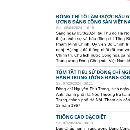
ĐỒNG CHÍ TÔ LÂM ĐƯỢC BẦU G
ƯƠNG ĐẢNG CỘNG SẢN VIỆT N
Sun, 08/04/2024 - 16:19
Sáng ngày 03/8/2024, tại Thủ đô Hà Nộ
thiệu nhân sự và bầu đồng chí Tổng B
Phạm Minh Chính, Uỷ viên Bộ Chính trị
nghị. Hội nghị đã thống nhất rất cao v
Chính trị, Chủ tịch nước Cộng hoà xã 
Trung ương Đảng Cộng sản Việt Nam kh
TÓM TẮT TIỂU SỬ ĐỒNG CHÍ NG
HÀNH TRUNG ƯƠNG ĐẢNG CỘNG
Sat, 07/20/2024 - 08:21
Đồng chí Nguyễn Phú Trọng, sinh ngày
Anh, thành phố Hà Nội. Thường trú tại
Trưng, thành phố Hà Nội. Tham gia cô
12 năm 1967.
THÔNG CÁO ĐẶC BIỆT
Sat, 07/20/2024 - 08:18
Ban Chấp hành Trung ương Đảng Cộng 