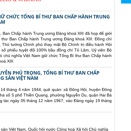
IỮ CHỨC TỔNG BÍ THƯ BAN CHẤP HÀNH TRUNG
AM
i, Ban Chấp hành Trung ương Đảng khoá XIII đã họp để giới
í thư Ban Chấp hành Trung ương Đảng khoá XIII. Đồng chí
, Thủ tướng Chính phủ thay mặt Bộ Chính trị điều hành Hội
ới số phiếu tuyệt đối 100% bầu đồng chí Tô Lâm, Uỷ viên Bộ
hội chủ nghĩa Việt Nam giữ chức Tổng Bí thư Ban Chấp hành
oá XIII.
UYỄN PHÚ TRỌNG, TỔNG BÍ THƯ BAN CHẤP
 SẢN VIỆT NAM
 14 tháng 4 năm 1944; quê quán: xã Đông Hội, huyện Đông
 nhà số 5 phố Thiền Quang, phường Nguyễn Du, quận Hai Bà
ng tác ngày 05 tháng 12 năm 1967; vào Đảng ngày 19 tháng
sản Việt Nam, Quốc hội nước Cộng hoà Xã hội Chủ nghĩa