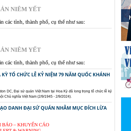
ẢN NIÊM YẾT
 các tỉnh, thành phố, cụ thể như sau:
ẢN NIÊM YẾT
 các tỉnh, thành phố, cụ thể như sau:
A KỲ TỔ CHỨC LỄ KỶ NIỆM 79 NĂM QUỐC KHÁNH
gton DC, Đại sứ quán Việt Nam tại Hoa Kỳ đã long trọng tổ chức lễ kỷ
 Chủ nghĩa Việt Nam (2/9/1945 - 2/9/2024).
 MẠO DANH ĐẠI SỨ QUÁN NHẰM MỤC ĐÍCH LỪA
 BÁO – KHUYẾN CÁO
LERT & WARNING