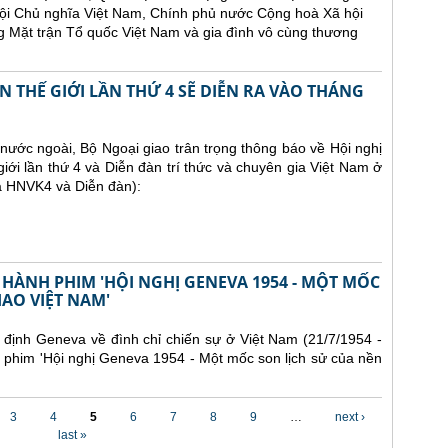
ội Chủ nghĩa Việt Nam, Chính phủ nước Cộng hoà Xã hội
 Mặt trận Tổ quốc Việt Nam và gia đình vô cùng thương
 THẾ GIỚI LẦN THỨ 4 SẼ DIỄN RA VÀO THÁNG
ước ngoài, Bộ Ngoại giao trân trọng thông báo về Hội nghị
iới lần thứ 4 và Diễn đàn trí thức và chuyên gia Việt Nam ở
là HNVK4 và Diễn đàn):
 HÀNH PHIM 'HỘI NGHỊ GENEVA 1954 - MỘT MỐC
IAO VIỆT NAM'
định Geneva về đình chỉ chiến sự ở Việt Nam (21/7/1954 -
 phim 'Hội nghị Geneva 1954 - Một mốc son lịch sử của nền
3
4
5
6
7
8
9
…
next ›
last »