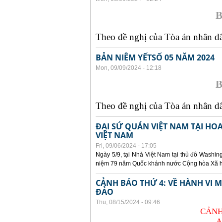
B
Theo đề nghị của Tòa án nhân dân
BẢN NIÊM YẾTSỐ 05 NĂM 2024
Mon, 09/09/2024 - 12:18
B
Theo đề nghị của Tòa án nhân dân
ĐẠI SỨ QUÁN VIỆT NAM TẠI HO
VIỆT NAM
Fri, 09/06/2024 - 17:05
Ngày 5/9, tại Nhà Việt Nam tại thủ đô Washin
niệm 79 năm Quốc khánh nước Cộng hòa Xã hội
CẢNH BÁO THỨ 4: VỀ HÀNH VI
ĐẢO
Thu, 08/15/2024 - 09:46
CẢNH
A