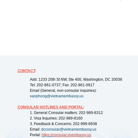
CONTACT
:
Add: 1233 20th St NW, Ste 400, Washington, DC 20036
Tel: 202-861-0737; Fax: 202-861-0917
Email (General, non-consular inquiries):
vanphong@vietnamembassy.us
CONSULAR HOTLINES AND PORTAL
:
1. General Consular matters: 202-989-8312
2. Visa Inquiries: 202-989-8160
3. Feedback & Concerns: 202-999-6938
Email:
dcconsular@vietnamembassy.us
Portal:
https://
consular.vnembassy.us