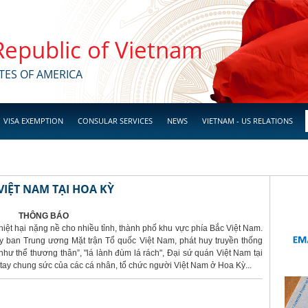
 Republic of Vietnam
TES OF AMERICA
VISA EXEMPTION
CONSULAR SERVICES
NEWS
VIETNAM - US RELATIONS
IỆT NAM TẠI HOA KỲ
THÔNG BÁO
hiệt hại nặng nề cho nhiều tỉnh, thành phố khu vực phía Bắc Việt Nam.
 ban Trung ương Mặt trận Tổ quốc Việt Nam, phát huy truyền thống
hư thể thương thân”, "lá lành đùm lá rách", Đại sứ quán Việt Nam tại
ay chung sức của các cá nhân, tổ chức người Việt Nam ở Hoa Kỳ...