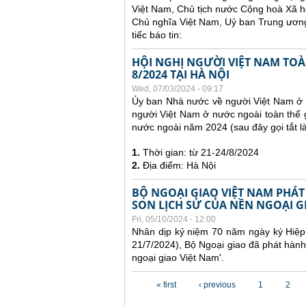
Việt Nam, Chủ tịch nước Cộng hoà Xã h
Chủ nghĩa Việt Nam, Uỷ ban Trung ương
tiếc báo tin:
HỘI NGHỊ NGƯỜI VIỆT NAM TOÀN
8/2024 TẠI HÀ NỘI
Wed, 07/03/2024 - 09:17
Ủy ban Nhà nước về người Việt Nam ở n
người Việt Nam ở nước ngoài toàn thế g
nước ngoài năm 2024 (sau đây gọi tắt 
1.
Thời gian: từ 21-24/8/2024
2.
Địa điểm: Hà Nội
BỘ NGOẠI GIAO VIỆT NAM PHÁT
SON LỊCH SỬ CỦA NỀN NGOẠI G
Fri, 05/10/2024 - 12:00
Nhân dịp kỷ niệm 70 năm ngày ký Hiệp 
21/7/2024), Bộ Ngoại giao đã phát hành
ngoại giao Việt Nam'.
Pages
« first
‹ previous
1
2