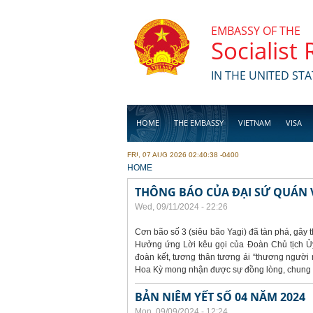
Skip to main content
EMBASSY OF THE
Socialist
IN THE UNITED STA
HOME
THE EMBASSY
VIETNAM
VISA
FRI, 07 AUG 2026 02:40:38 -0400
BUSINESS
YOU ARE HERE
HOME
THÔNG BÁO CỦA ĐẠI SỨ QUÁN V
Wed, 09/11/2024 - 22:26
Cơn bão số 3 (siêu bão Yagi) đã tàn phá, gây t
Hưởng ứng Lời kêu gọi của Đoàn Chủ tịch Ủy
đoàn kết, tương thân tương ái “thương người n
Hoa Kỳ mong nhận được sự đồng lòng, chung t
BẢN NIÊM YẾT SỐ 04 NĂM 2024
Mon, 09/09/2024 - 12:24