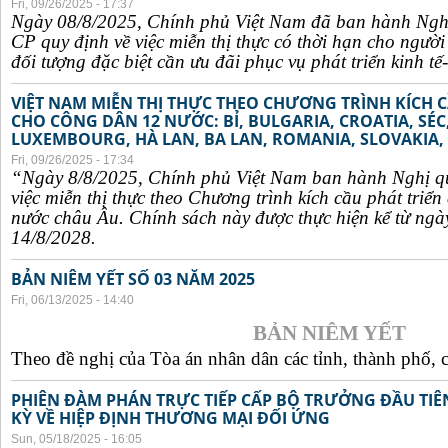
Fri, 09/26/2025 - 17:37
Ngày 08/8/2025, Chính phủ Việt Nam đã ban hành Ngh
CP quy định về việc miễn thị thực có thời hạn cho ngườ
đối tượng đặc biệt cần ưu đãi phục vụ phát triển kinh tế-
VIỆT NAM MIỄN THỊ THỰC THEO CHƯƠNG TRÌNH KÍCH C
CHO CÔNG DÂN 12 NƯỚC: BỈ, BULGARIA, CROATIA, SÉ
LUXEMBOURG, HÀ LAN, BA LAN, ROMANIA, SLOVAKIA, 
Fri, 09/26/2025 - 17:34
“Ngày 8/8/2025, Chính phủ Việt Nam ban hành Nghị q
việc miễn thị thực theo Chương trình kích cầu phát triể
nước châu Âu. Chính sách này được thực hiện kể từ ngà
14/8/2028.
BẢN NIÊM YẾT SỐ 03 NĂM 2025
Fri, 06/13/2025 - 14:40
BẢN NIÊM YẾT
Theo đề nghị của Tòa án nhân dân các tỉnh, thành phố, c
PHIÊN ĐÀM PHÁN TRỰC TIẾP CẤP BỘ TRƯỞNG ĐẦU TIÊN
KỲ VỀ HIỆP ĐỊNH THƯƠNG MẠI ĐỐI ỨNG
Sun, 05/18/2025 - 16:05