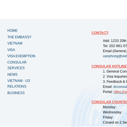
HOME
CONTACT
:
THE EMBASSY
Add: 1233 20th
VIETNAM
Tel: 202-861-0
VISA
Email (General,
VISA EXEMPTION
vanphong@vie
CONSULAR
CONSULAR HOTLINE
SERVICES
1. General Con
NEWS
2. Visa Inquiri
VIETNAM - US
3. Feedback & 
RELATIONS
Email:
dcconsu
Portal:
https://
co
BUSINESS
CONSULAR COUNTER
Monday: 09:
Wednesday: 0
Friday: 09:
Closed on 2 Sep