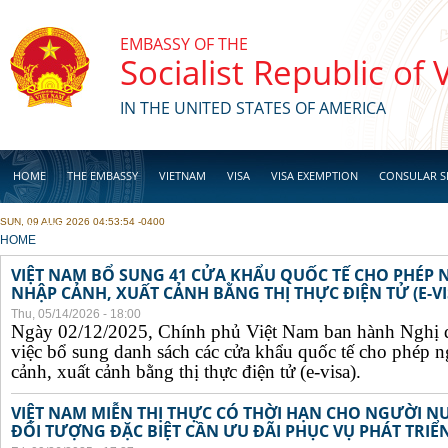
Skip to main content
EMBASSY OF THE
Socialist Republic of
IN THE UNITED STATES OF AMERICA
HOME
THE EMBASSY
VIETNAM
VISA
VISA EXEMPTION
CONSULAR S
SUN, 09 AUG 2026 04:53:54 -0400
BUSINESS
YOU ARE HERE
HOME
VIỆT NAM BỔ SUNG 41 CỬA KHẨU QUỐC TẾ CHO PHÉP
NHẬP CẢNH, XUẤT CẢNH BẰNG THỊ THỰC ĐIỆN TỬ (E-VI
Thu, 05/14/2026 - 18:00
Ngày 02/12/2025, Chính phủ Việt Nam ban hành Nghị 
việc bổ sung danh sách các cửa khẩu quốc tế cho phép 
cảnh, xuất cảnh bằng thị thực điện tử (e-visa).
VIỆT NAM MIỄN THỊ THỰC CÓ THỜI HẠN CHO NGƯỜI N
ĐỐI TƯỢNG ĐẶC BIỆT CẦN ƯU ĐÃI PHỤC VỤ PHÁT TRIỂN 