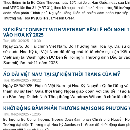
Theo thông tin từ Bộ Công Thương, ngày 16/5, tại Jeju, Hàn Quốc, ngay sau kh
mại APEC lần thứ 31 (MRT 31), theo kế hoạch hai bên đã định trước, Bộ trưở
đoàn đàm phán Chính phủ Nguyễn Hồng Diên có phiên đàm phán trực tiếp 
Thương mại Hoa Kỳ (USTR) Jamieson Greer.
SỰ KIỆN "CONNECT WITH VIETNAM" BÊN LỀ HỘI NGHỊ
VÀO HOA KỲ 2025
Tue, 05/13/2025 - 10:30
Ngày 12/5, Bộ Tài chính Việt Nam, Bộ Thương mại Hoa Kỳ, Đại sứ q
sứ quán Hoa Kỳ tại Việt Nam đã đồng chủ trì tổ chức sự kiện 'Kết 
Vietnam) tại Washington DC bên lề Hội nghị Thượng đỉnh Đầu tư và
Summit) lần thứ 11 năm 2025.
ÁO DÀI VIỆT NAM TẠI SỰ KIỆN THỜI TRANG CỦA MỸ
Tue, 05/06/2025 - 09:22
Ngày 05/5/2025, Đại sứ Việt Nam tại Hoa Kỳ Nguyễn Quốc Dũng và 
tham dự sự kiện Gala thời trang Ngoại giao đoàn với chủ đề: “
Tạo t
do Bảo tàng Di tích Nhà Tổng thống Woodrow Wilson tổ chức lần thứ
KHỞI ĐỘNG ĐÀM PHÁN THƯƠNG MẠI SONG PHƯƠNG VI
Thu, 04/24/2025 - 12:05
Bộ trưởng Bộ Công thương, Trưởng đoàn đàm phán Chính phủ Nguyễn Hồn
Trưởng đại diện Thương mại Hoa Kỳ Jamieson L. Greer để khởi động đàm phá