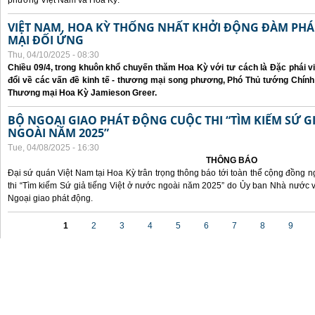
phương Việt Nam và Hoa Kỳ.
VIỆT NAM, HOA KỲ THỐNG NHẤT KHỞI ĐỘNG ĐÀM P
MẠI ĐỐI ỨNG
Thu, 04/10/2025 - 08:30
Chiều 09/4, trong khuôn khổ chuyến thăm Hoa Kỳ với tư cách là Đặc phái v
đổi về các vấn đề kinh tế - thương mại song phương, Phó Thủ tướng Chín
Thương mại Hoa Kỳ Jamieson Greer.
BỘ NGOẠI GIAO PHÁT ĐỘNG CUỘC THI “TÌM KIẾM SỨ GI
NGOÀI NĂM 2025”
Tue, 04/08/2025 - 16:30
THÔNG BÁO
Đại sứ quán Việt Nam tại Hoa Kỳ trân trọng thông báo tới toàn thể cộng đồng n
thi “Tìm kiếm Sứ giả tiếng Việt ở nước ngoài năm 2025” do Ủy ban Nhà nước 
Ngoại giao phát động.
Pages
1
2
3
4
5
6
7
8
9