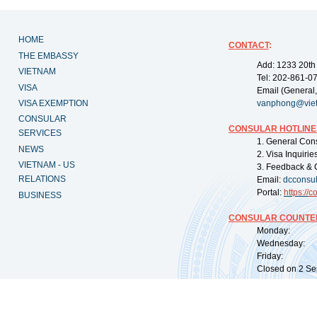
HOME
CONTACT
:
THE EMBASSY
Add: 1233 20th
VIETNAM
Tel: 202-861-0
VISA
Email (General,
VISA EXEMPTION
vanphong@vie
CONSULAR
CONSULAR HOTLINE
SERVICES
1. General Con
NEWS
2. Visa Inquiri
VIETNAM - US
3. Feedback & 
RELATIONS
Email:
dcconsu
Portal:
https://
co
BUSINESS
CONSULAR COUNTER
Monday: 09:
Wednesday: 0
Friday: 09:
Closed on 2 Sep