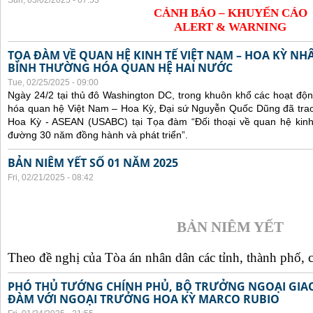
Sun, 03/02/2025 - 07:53
CẢNH BÁO – KHUYẾN CÁO
ALERT & WARNING
TỌA ĐÀM VỀ QUAN HỆ KINH TẾ VIỆT NAM – HOA KỲ NH
BÌNH THƯỜNG HÓA QUAN HỆ HAI NƯỚC
Tue, 02/25/2025 - 09:00
Ngày 24/2 tại thủ đô Washington DC, trong khuôn khổ các hoạt độ
hóa quan hệ Việt Nam – Hoa Kỳ, Đại sứ Nguyễn Quốc Dũng đã trao 
Hoa Kỳ - ASEAN (USABC) tại Tọa đàm “Đối thoại về quan hệ kinh
đường 30 năm đồng hành và phát triển”.
BẢN NIÊM YẾT SỐ 01 NĂM 2025
Fri, 02/21/2025 - 08:42
BẢN NIÊM YẾT
Theo đề nghị của Tòa án nhân dân các tỉnh, thành phố, c
PHÓ THỦ TƯỚNG CHÍNH PHỦ, BỘ TRƯỞNG NGOẠI GIAO
ĐÀM VỚI NGOẠI TRƯỞNG HOA KỲ MARCO RUBIO