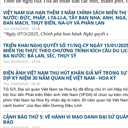
Theo đề nghị của Tòa án nhân dân các tỉnh, thành phố, c
VIỆT NAM GIA HẠN THÊM 3 NĂM CHÍNH SÁCH MIỄN TH
NƯỚC: ĐỨC, PHÁP, I-TA-LI-A, TÂY BAN NHA, ANH, NGA
ĐAN MẠCH, THỤY ĐIỂN, NA-UY VÀ PHẦN LAN
Tue, 03/18/2025 - 15:09
“Ngày 07/3/2025,
Chính
ph
ủ
ban
hành Ngh
ị
quy
ế
t s
TRIỂN KHAI NGHỊ QUYẾT SỐ 11/NQ-CP NGÀY 15/01/202
MIỄN THỊ THỰC THEO CHƯƠNG TRÌNH KÍCH CẦU DU LỊ
BA NƯỚC: BA LAN, SÉC, THỤY SŸ
Tue, 03/18/2025 - 15:04
ĐIỆN ẢNH VIỆT NAM THU HÚT KHÁN GIẢ MỸ TRONG SỰ
DỊP KỶ NIỆM 30 NĂM QUAN HỆ VIỆT NAM - HOA KỲ
Thu, 03/06/2025 - 08:30
Tối 5/3, Đại sứ quán Việt Nam tại Hoa Kỳ đã đồng chủ trì với Hiệp h
hội Xúc tiến Phát triển Điện ảnh Việt Nam (VFDA) tổ chức sự kiện
phim Việt Nam tại Hoa Kỳ nhân dịp kỉ niệm 30 năm quan hệ Việt Na
cánh bướm” của đạo diễn Dương Diệu Linh.
CẢNH BÁO THỨ 5: VỀ HÀNH VI MẠO DANH ĐẠI SỨ QU
ĐẢO