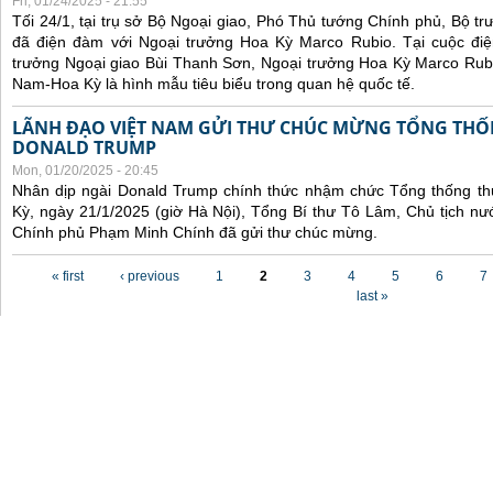
Fri, 01/24/2025 - 21:55
Tối 24/1, tại trụ sở Bộ Ngoại giao, Phó Thủ tướng Chính phủ, Bộ t
đã điện đàm với Ngoại trưởng Hoa Kỳ Marco Rubio. Tại cuộc đi
trưởng Ngoại giao Bùi Thanh Sơn, Ngoại trưởng Hoa Kỳ Marco Rubi
Nam-Hoa Kỳ là hình mẫu tiêu biểu trong quan hệ quốc tế.
LÃNH ĐẠO VIỆT NAM GỬI THƯ CHÚC MỪNG TỔNG THỐ
DONALD TRUMP
Mon, 01/20/2025 - 20:45
Nhân dịp ngài Donald Trump chính thức nhậm chức Tổng thống t
Kỳ, ngày 21/1/2025 (giờ Hà Nội), Tổng Bí thư Tô Lâm, Chủ tịch 
Chính phủ Phạm Minh Chính đã gửi thư chúc mừng.
Pages
« first
‹ previous
1
2
3
4
5
6
7
last »