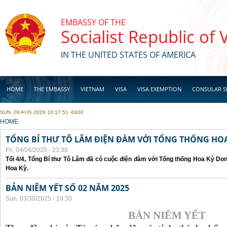
Skip to main content
EMBASSY OF THE
Socialist Republic of
IN THE UNITED STATES OF AMERICA
HOME
THE EMBASSY
VIETNAM
VISA
VISA EXEMPTION
CONSULAR S
SUN, 09 AUG 2026 10:17:51 -0400
BUSINESS
YOU ARE HERE
HOME
TỔNG BÍ THƯ TÔ LÂM ĐIỆN ĐÀM VỚI TỔNG THỐNG HOA
Fri, 04/04/2025 - 23:30
Tối 4/4, Tổng Bí thư Tô Lâm đã có cuộc điện đàm với Tổng thống Hoa Kỳ Don
Hoa Kỳ.
BẢN NIÊM YẾT SỐ 02 NĂM 2025
Sun, 03/30/2025 - 19:30
BẢN NIÊM YẾT