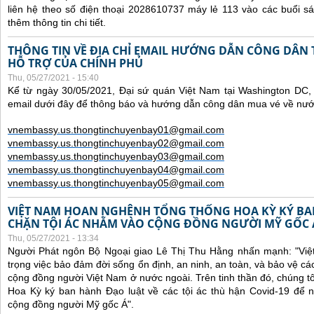
liên hệ theo số điện thoại 2028610737 máy lẻ 113 vào các buổi sá
thêm thông tin chi tiết.
THÔNG TIN VỀ ĐỊA CHỈ EMAIL HƯỚNG DẪN CÔNG DÂN
HỖ TRỢ CỦA CHÍNH PHỦ
Thu, 05/27/2021 - 15:40
Kể từ ngày 30/05/2021, Đại sứ quán Việt Nam tại Washington DC, 
email dưới đây để thông báo và hướng dẫn công dân mua vé về nư
vnembassy.us.thongtinchuyenbay01@gmail.com
vnembassy.us.thongtinchuyenbay02@gmail.com
vnembassy.us.thongtinchuyenbay03@gmail.com
vnembassy.us.thongtinchuyenbay04@gmail.com
vnembassy.us.thongtinchuyenbay05@gmail.com
VIỆT NAM HOAN NGHÊNH TỔNG THỐNG HOA KỲ KÝ B
CHẶN TỘI ÁC NHẰM VÀO CỘNG ĐỒNG NGƯỜI MỸ GỐC 
Thu, 05/27/2021 - 13:34
Người Phát ngôn Bộ Ngoại giao Lê Thị Thu Hằng nhấn mạnh:
"Vi
trọng việc bảo đảm đời sống ổn định, an ninh, an toàn, và bảo vệ cá
cộng đồng người Việt Nam ở nước ngoài. Trên tinh thần đó, chúng t
Hoa Kỳ ký ban hành Đạo luật về các tội ác thù hận Covid-19 để 
cộng đồng người Mỹ gốc Á".