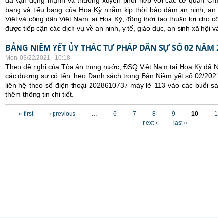
đã
vận động mạnh và
thường xuyên
phối hợp
với các
cơ quan Chí
bang và tiểu bang
của Hoa Kỳ nhằm kịp thời
bảo đảm an ninh, an
Việt
và công dân Việt Nam
tại Hoa Kỳ
, đồng thời tạo thuận lợi cho
được tiếp cận các dịch vụ về an ninh, y tế,
giáo dục,
an sinh xã hội v
BẢNG NIÊM YẾT ỦY THÁC TƯ PHÁP DÂN SỰ SỐ 02 NĂM 
Mon, 03/22/2021 - 10:18
Theo đề nghị của Tòa án trong nước, ĐSQ Việt Nam tại Hoa Kỳ đã Ni
các đương sự có tên theo Danh sách trong Bản Niêm yết số 02/2021
liên hệ theo số điện thoại 2028610737 máy lẻ 113 vào các buổi sá
thêm thông tin chi tiết.
Pages
« first
‹ previous
…
6
7
8
9
10
1
next ›
last »