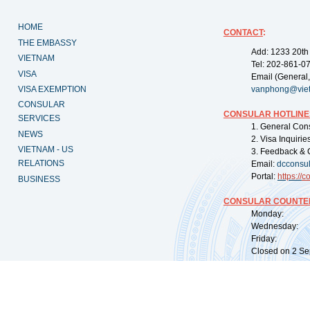
HOME
CONTACT
:
THE EMBASSY
Add: 1233 20th
VIETNAM
Tel: 202-861-0
VISA
Email (General,
VISA EXEMPTION
vanphong@vie
CONSULAR
CONSULAR HOTLINE
SERVICES
1. General Con
NEWS
2. Visa Inquiri
VIETNAM - US
3. Feedback & 
RELATIONS
Email:
dcconsu
Portal:
https://
co
BUSINESS
CONSULAR COUNTER
Monday: 09:
Wednesday: 0
Friday: 09:
Closed on 2 Sep