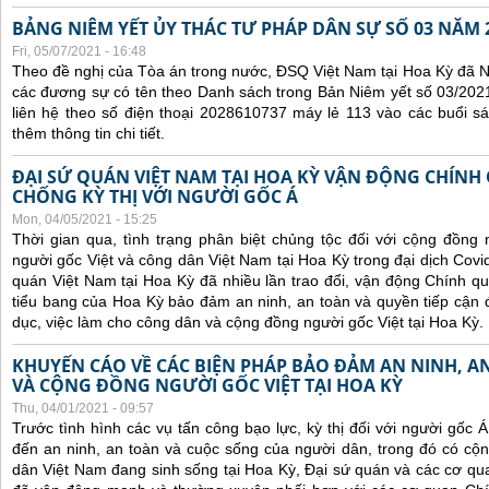
BẢNG NIÊM YẾT ỦY THÁC TƯ PHÁP DÂN SỰ SỐ 03 NĂM 
Fri, 05/07/2021 - 16:48
Theo đề nghị của Tòa án trong nước, ĐSQ Việt Nam tại Hoa Kỳ đã Ni
các đương sự có tên theo Danh sách trong Bản Niêm yết số 03/2021
liên hệ theo số điện thoại 2028610737 máy lẻ 113 vào các buổi sá
thêm thông tin chi tiết.
ĐẠI SỨ QUÁN VIỆT NAM TẠI HOA KỲ VẬN ĐỘNG CHÍNH
CHỐNG KỲ THỊ VỚI NGƯỜI GỐC Á
Mon, 04/05/2021 - 15:25
Thời gian qua, tình trạng phân biệt chủng tộc đối với cộng đồng
người gốc Việt và công dân Việt Nam tại Hoa Kỳ trong đại dịch Covi
quán Việt Nam tại Hoa Kỳ đã nhiều lần trao đổi, vận động Chính qu
tiểu bang của Hoa Kỳ bảo đảm an ninh, an toàn và quyền tiếp cận đ
dục, việc làm cho công dân và cộng đồng người gốc Việt tại Hoa Kỳ.
KHUYẾN CÁO VỀ CÁC BIỆN PHÁP BẢO ĐẢM AN NINH, 
VÀ CỘNG ĐỒNG NGƯỜI GỐC VIỆT TẠI HOA KỲ
Thu, 04/01/2021 - 09:57
Trước tình hình các
vụ tấn công bạo lực, kỳ thị đối với người gốc 
đến an ninh, an toàn và cuộc sống của người dân, trong đó có c
dân Việt Nam đang sinh sống tại Hoa Kỳ,
Đại sứ quán và các cơ qua