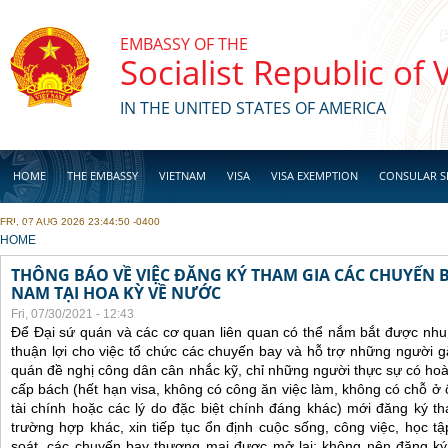
Skip to main content
EMBASSY OF THE
Socialist Republic of
IN THE UNITED STATES OF AMERICA
HOME
THE EMBASSY
VIETNAM
VISA
VISA EXEMPTION
CONSULAR S
FRI, 07 AUG 2026 23:44:50 -0400
BUSINESS
YOU ARE HERE
HOME
THÔNG BÁO VỀ VIỆC ĐĂNG KÝ THAM GIA CÁC CHUYẾN 
NAM TẠI HOA KỲ VỀ NƯỚC
Fri, 07/30/2021 - 12:43
Để Đại sứ quán và các cơ quan liên quan có thể nắm bắt được nhu
thuận lợi cho việc tổ chức các chuyến bay và hỗ trợ những người 
quán đề nghị công dân cân nhắc kỹ, chỉ những người thực sự có ho
cấp bách (hết hạn visa, không có công ăn việc làm, không có chỗ ở 
tài chính hoặc các lý do đặc biệt chính đáng khác) mới đăng ký 
trường hợp khác, xin tiếp tục ổn định cuộc sống, công việc, học t
soát, các chuyến bay thương mại được mở lại; không nên đăng ký