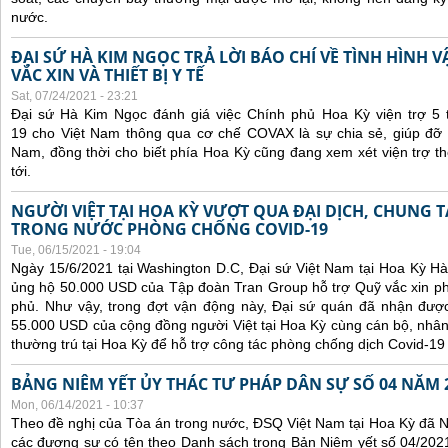
nước.
ĐẠI SỨ HÀ KIM NGỌC TRẢ LỜI BÁO CHÍ VỀ TÌNH HÌN
VẮC XIN VÀ THIẾT BỊ Y TẾ
Sat, 07/24/2021 - 23:21
Đại sứ Hà Kim Ngọc đánh giá việc Chính phủ Hoa Kỳ viện trợ 5 t
19 cho Việt Nam thông qua cơ chế COVAX là sự chia sẻ, giúp đỡ kị
Nam, đồng thời cho biết phía Hoa Kỳ cũng đang xem xét viện trợ t
tới.
NGƯỜI VIỆT TẠI HOA KỲ VƯỢT QUA ĐẠI DỊCH, CHUNG 
TRONG NƯỚC PHÒNG CHỐNG COVID-19
Tue, 06/15/2021 - 19:04
Ngày 15/6/2021 tại Washington D.C, Đại sứ Việt Nam tại Hoa Kỳ Hà
ủng hộ 50.000 USD của Tập đoàn Tran Group hỗ trợ Quỹ vắc xin p
phủ. Như vậy, trong đợt vận động này, Đại sứ quán đã nhận được 
55.000 USD của cộng đồng người Việt tại Hoa Kỳ cùng cán bộ, nhân
thường trú tại Hoa Kỳ để hỗ trợ công tác phòng chống dịch Covid-19
BẢNG NIÊM YẾT ỦY THÁC TƯ PHÁP DÂN SỰ SỐ 04 NĂM 
Mon, 06/14/2021 - 10:37
Theo đề nghị của Tòa án trong nước, ĐSQ Việt Nam tại Hoa Kỳ đã Ni
các đương sự có tên theo Danh sách trong Bản Niêm yết số 04/2021