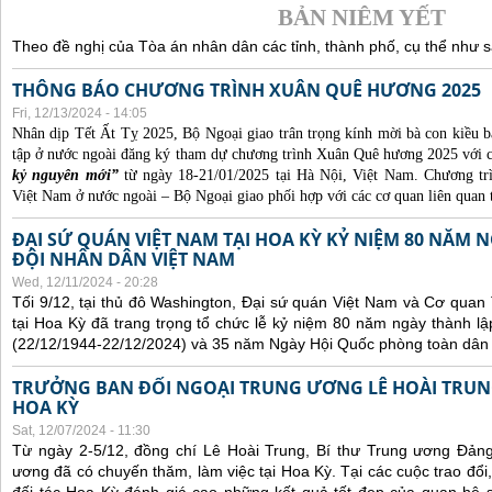
BẢN NIÊM YẾT
Theo đề nghị của Tòa án nhân dân các tỉnh, thành phố, cụ thể như s
THÔNG BÁO CHƯƠNG TRÌNH XUÂN QUÊ HƯƠNG 2025
Fri, 12/13/2024 - 14:05
Nhân dịp Tết Ất Tỵ 2025, Bộ Ngoại giao trân trọng kính mời bà con kiều b
tập ở nước ngoài đăng ký tham dự chương trình Xuân Quê hương 2025 với 
kỷ nguyên mới”
từ ngày 18-21/01/2025 tại Hà Nội, Việt Nam. Chương t
Việt Nam ở nước ngoài – Bộ Ngoại giao phối hợp với các cơ quan liên quan 
ĐẠI SỨ QUÁN VIỆT NAM TẠI HOA KỲ KỶ NIỆM 80 NĂM
ĐỘI NHÂN DÂN VIỆT NAM
Wed, 12/11/2024 - 20:28
Tối 9/12, tại thủ đô Washington, Đại sứ quán Việt Nam và Cơ qua
tại Hoa Kỳ đã trang trọng tổ chức lễ kỷ niệm 80 năm ngày thành 
(22/12/1944-22/12/2024) và 35 năm Ngày Hội Quốc phòng toàn dân 
TRƯỞNG BAN ĐỐI NGOẠI TRUNG ƯƠNG LÊ HOÀI TRUNG
HOA KỲ
Sat, 12/07/2024 - 11:30
Từ ngày 2-5/12, đồng chí Lê Hoài Trung, Bí thư Trung ương Đản
ương đã có chuyến thăm, làm việc tại Hoa Kỳ. Tại các cuộc trao đổi