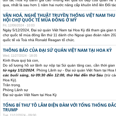
đối tác Hoa Kỳ đánh giá cao những kết quả tốt đẹp của quan hệ
qua, nhất là sau hơn 1 năm hai nước nâng cấp khuôn khổ lên Đối tác
VĂN HOÁ, NGHỆ THUẬT TRUYỀN THỐNG VIỆT NAM THU
HỘI CHỢ QUỐC TẾ MÙA ĐÔNG Ở MỸ
Fri, 12/06/2024 - 10:03
Ngày 5/12/2024, Đại sứ quán Việt Nam tại Hoa Kỳ đã tham gia gian t
chợ quốc tế mùa đông lần thứ 11 dành cho Ngoại giao đoàn năm 20
quốc tế và Toà nhà Ronald Reagan tổ chức.
THÔNG BÁO CỦA ĐẠI SỨ QUÁN VIỆT NAM TẠI HOA KỲ
Wed, 11/27/2024 - 18:05
Kính thưa quý bà con,
Do số lượng hồ sơ lãnh sự nộp tại Sứ quán tăng cao, cần thời gian đ
từ ngày 1/12/2024
, Phòng Lãnh sự - Đại sứ quán Việt Nam tại Hoa
các buổi sáng, từ 09:30 đến 12:00, thứ Hai đến thứ Sáu
(trừ cá
Hoa Kỳ).
Trân trọng.
Phòng Lãnh sự
Đại sứ quán Việt Nam tại Hoa Kỳ
TỔNG BÍ THƯ TÔ LÂM ĐIỆN ĐÀM VỚI TỔNG THỐNG ĐẮ
TRUMP
Tue, 11/12/2024 - 09:00