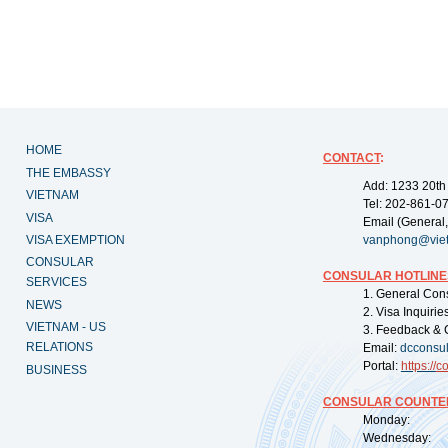
HOME
CONTACT
:
THE EMBASSY
Add: 1233 20th
VIETNAM
Tel: 202-861-0
VISA
Email (General,
VISA EXEMPTION
vanphong@vie
CONSULAR
CONSULAR HOTLINE
SERVICES
1. General Con
NEWS
2. Visa Inquiri
VIETNAM - US
3. Feedback & 
RELATIONS
Email:
dcconsu
Portal:
https://
co
BUSINESS
CONSULAR COUNTER
Monday: 09:
Wednesday: 0