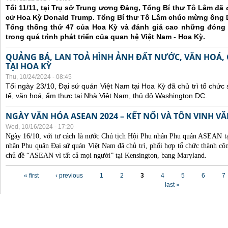
Tối 11/11, tại Trụ sở Trung ương Đảng, Tổng Bí thư Tô Lâm đã
cử Hoa Kỳ Donald Trump. Tổng Bí thư Tô Lâm chúc mừng ông 
Tổng thống thứ 47 của Hoa Kỳ và đánh giá cao những đóng
trong quá trình phát triển của quan hệ Việt Nam - Hoa Kỳ.
QUẢNG BÁ, LAN TOẢ HÌNH ẢNH ĐẤT NƯỚC, VĂN HOÁ,
TẠI HOA KỲ
Thu, 10/24/2024 - 08:45
Tối ngày 23/10, Đại sứ quán Việt Nam tại Hoa Kỳ đã chủ trì tổ chức
tế, văn hoá, ẩm thực tại Nhà Việt Nam, thủ đô Washington DC.
NGÀY VĂN HÓA ASEAN 2024 – KẾT NỐI VÀ TÔN VINH 
Wed, 10/16/2024 - 17:20
Ngày 16/10, với tư cách là nước Chủ tịch Hội Phu nhân Phu quân ASEAN 
nhân Phu quân Đại sứ quán Việt Nam đã chủ trì, phối hợp tổ chức thành
chủ đề “ASEAN vì tất cả mọi người” tại Kensington, bang Maryland.
Pages
« first
‹ previous
1
2
3
4
5
6
7
last »