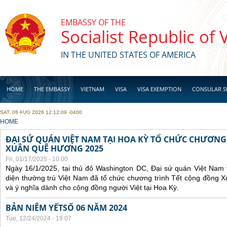
Skip to main content
EMBASSY OF THE
Socialist Republic of
IN THE UNITED STATES OF AMERICA
HOME
THE EMBASSY
VIETNAM
VISA
VISA EXEMPTION
CONSULAR S
SAT, 08 AUG 2026 12:12:09 -0400
BUSINESS
YOU ARE HERE
HOME
ĐẠI SỨ QUÁN VIỆT NAM TẠI HOA KỲ TỔ CHỨC CHƯƠNG
XUÂN QUÊ HƯƠNG 2025
Fri, 01/17/2025 - 10:00
Ngày 16/1/2025, tại thủ đô Washington DC, Đại sứ quán Việt Nam 
diện thường trú Việt Nam đã tổ chức chương trình Tết cộng đồng 
và ý nghĩa dành cho cộng đồng người Việt tại Hoa Kỳ.
BẢN NIÊM YẾTSỐ 06 NĂM 2024
Tue, 12/24/2024 - 19:07