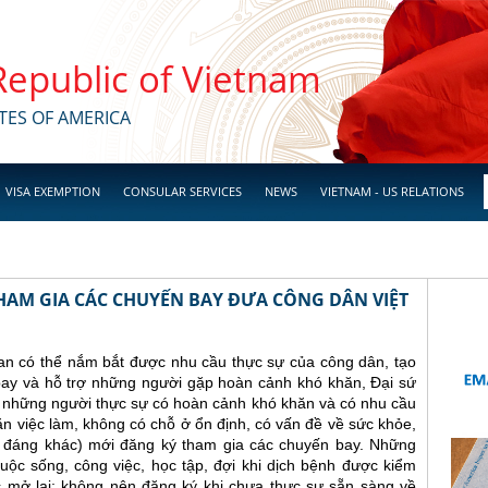
 Republic of Vietnam
TES OF AMERICA
VISA EXEMPTION
CONSULAR SERVICES
NEWS
VIETNAM - US RELATIONS
HAM GIA CÁC CHUYẾN BAY ĐƯA CÔNG DÂN VIỆT
an có thể nắm bắt được nhu cầu thực sự của công dân, tạo
 bay và hỗ trợ những người gặp hoàn cảnh khó khăn, Đại sứ
ỉ những người thực sự có hoàn cảnh khó khăn và có nhu cầu
ăn việc làm, không có chỗ ở ổn định, có vấn đề về sức khỏe,
nh đáng khác) mới đăng ký tham gia các chuyến bay. Những
cuộc sống, công việc, học tập, đợi khi dịch bệnh được kiểm
 mở lại; không nên đăng ký khi chưa thực sự sẵn sàng về