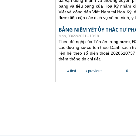
đã
vận động mạnh và
thường xuyên
p
bang và tiểu bang
của Hoa Kỳ nhằm kị
Việt
và công dân Việt Nam
tại Hoa Kỳ
, 
được tiếp cận các dịch vụ về an ninh, y 
BẢNG NIÊM YẾT ỦY THÁC TƯ PH
Mon, 03/22/2021 - 10:18
Theo đề nghị của Tòa án trong nước, ĐS
các đương sự có tên theo Danh sách tr
liên hệ theo số điện thoại 2028610737
thêm thông tin chi tiết.
Pages
« first
‹ previous
…
6