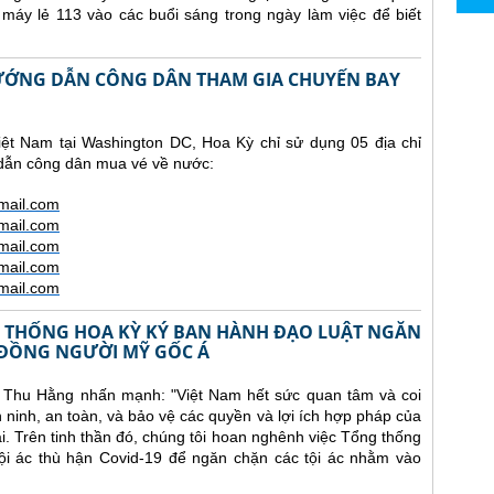
 máy lẻ 113 vào các buổi sáng trong ngày làm việc để biết
 HƯỚNG DẪN CÔNG DÂN THAM GIA CHUYẾN BAY
iệt Nam tại Washington DC, Hoa Kỳ chỉ sử dụng 05 địa chỉ
 dẫn công dân mua vé về nước:
mail.com
mail.com
mail.com
mail.com
mail.com
 THỐNG HOA KỲ KÝ BAN HÀNH ĐẠO LUẬT NGĂN
 ĐỒNG NGƯỜI MỸ GỐC Á
hị Thu Hằng nhấn mạnh:
"Việt Nam hết sức quan tâm và coi
 ninh, an toàn, và bảo vệ các quyền và lợi ích hợp pháp của
 Trên tinh thần đó, chúng tôi hoan nghênh việc Tổng thống
ội ác thù hận Covid-19 để ngăn chặn các tội ác nhằm vào