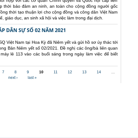
hối hợp
với các
cơ quan Chính quyền và Quốc hội cấp liên
p thời
bảo đảm an ninh, an toàn cho cộng đồng
người gốc
đồng thời tạo thuận lợi cho cộng đồng và công dân Việt Nam
tế,
giáo dục,
an sinh xã hội và việc làm trong đại dịch.
ÁP DÂN SỰ SỐ 02 NĂM 2021
Q Việt Nam tại Hoa Kỳ đã Niêm yết và gửi hồ sơ ủy thác tới
ong Bản Niêm yết số 02/2021. Đề nghị các ông/bà liên quan
 máy lẻ 113 vào các buổi sáng trong ngày làm việc để biết
7
8
9
10
11
12
13
14
…
next ›
last »