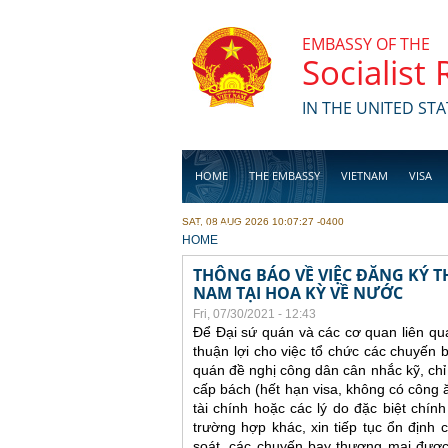
Skip to main content
EMBASSY OF THE
Socialist
IN THE UNITED STA
HOME
THE EMBASSY
VIETNAM
VISA
SAT, 08 AUG 2026 10:07:27 -0400
BUSINESS
YOU ARE HERE
HOME
THÔNG BÁO VỀ VIỆC ĐĂNG KÝ T
NAM TẠI HOA KỲ VỀ NƯỚC
Fri, 07/30/2021 - 12:43
Để Đại sứ quán và các cơ quan liên qu
thuận lợi cho việc tổ chức các chuyến
quán đề nghị công dân cân nhắc kỹ, ch
cấp bách (hết hạn visa, không có công 
tài chính hoặc các lý do đặc biệt chí
trường hợp khác, xin tiếp tục ổn định 
soát, các chuyến bay thương mại được