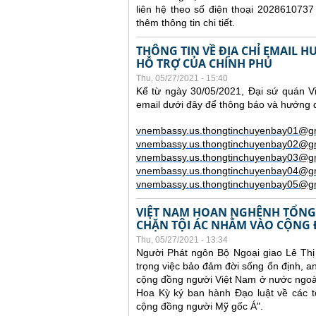
liên hệ theo số điện thoại 2028610737
thêm thông tin chi tiết.
THÔNG TIN VỀ ĐỊA CHỈ EMAIL
HỖ TRỢ CỦA CHÍNH PHỦ
Thu, 05/27/2021 - 15:40
Kể từ ngày 30/05/2021, Đại sứ quán V
email dưới đây để thông báo và hướng
vnembassy.us.thongtinchuyenbay01@g
vnembassy.us.thongtinchuyenbay02@g
vnembassy.us.thongtinchuyenbay03@g
vnembassy.us.thongtinchuyenbay04@g
vnembassy.us.thongtinchuyenbay05@g
VIỆT NAM HOAN NGHÊNH TỔNG
CHẶN TỘI ÁC NHẰM VÀO CỘNG
Thu, 05/27/2021 - 13:34
Người Phát ngôn Bộ Ngoại giao Lê T
trọng việc bảo đảm đời sống ổn định, an
cộng đồng người Việt Nam ở nước ngoài.
Hoa Kỳ ký ban hành Đạo luật về các t
cộng đồng người Mỹ gốc Á".