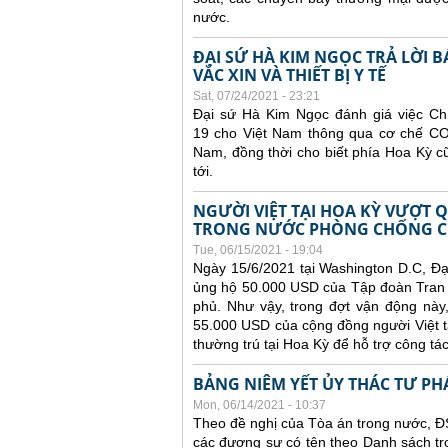
nước.
ĐẠI SỨ HÀ KIM NGỌC TRẢ LỜI 
VẮC XIN VÀ THIẾT BỊ Y TẾ
Sat, 07/24/2021 - 23:21
Đại sứ Hà Kim Ngọc đánh giá việc Chí
19 cho Việt Nam thông qua cơ chế COVA
Nam, đồng thời cho biết phía Hoa Kỳ c
tới.
NGƯỜI VIỆT TẠI HOA KỲ VƯỢT 
TRONG NƯỚC PHÒNG CHỐNG C
Tue, 06/15/2021 - 19:04
Ngày 15/6/2021 tại Washington D.C, Đạ
ủng hộ 50.000 USD của Tập đoàn Tran 
phủ. Như vậy, trong đợt vận động này
55.000 USD của cộng đồng người Việt t
thường trú tại Hoa Kỳ để hỗ trợ công t
BẢNG NIÊM YẾT ỦY THÁC TƯ PH
Mon, 06/14/2021 - 10:37
Theo đề nghị của Tòa án trong nước, ĐS
các đương sự có tên theo Danh sách tr