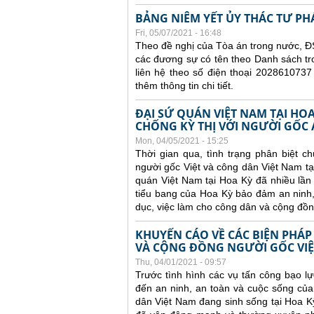
BẢNG NIÊM YẾT ỦY THÁC TƯ PH
Fri, 05/07/2021 - 16:48
Theo đề nghị của Tòa án trong nước, ĐS
các đương sự có tên theo Danh sách tr
liên hệ theo số điện thoại 2028610737
thêm thông tin chi tiết.
ĐẠI SỨ QUÁN VIỆT NAM TẠI HO
CHỐNG KỲ THỊ VỚI NGƯỜI GỐC 
Mon, 04/05/2021 - 15:25
Thời gian qua, tình trạng phân biệt c
người gốc Việt và công dân Việt Nam tạ
quán Việt Nam tại Hoa Kỳ đã nhiều lần 
tiểu bang của Hoa Kỳ bảo đảm an ninh, 
dục, việc làm cho công dân và cộng đồn
KHUYẾN CÁO VỀ CÁC BIỆN PHÁ
VÀ CỘNG ĐỒNG NGƯỜI GỐC VIỆT
Thu, 04/01/2021 - 09:57
Trước tình hình các
vụ tấn công bạo lự
đến an ninh, an toàn và cuộc sống củ
dân Việt Nam đang sinh sống tại Hoa K