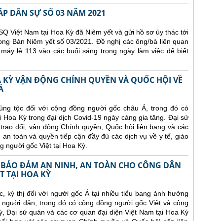
ÁP DÂN SỰ SỐ 03 NĂM 2021
Q Việt Nam tại Hoa Kỳ đã Niêm yết và gửi hồ sơ ủy thác tới
ong Bản Niêm yết số 03/2021. Đề nghị các ông/bà liên quan
 máy lẻ 113 vào các buổi sáng trong ngày làm việc để biết
A KỲ VẬN ĐỘNG CHÍNH QUYỀN VÀ QUỐC HỘI VỀ
Á
hủng tộc đối với cộng đồng người gốc châu Á, trong đó có
i Hoa Kỳ trong đại dịch Covid-19 ngày càng gia tăng. Đại sứ
trao đổi, vận động Chính quyền, Quốc hội liên bang và các
an toàn và quyền tiếp cận đầy đủ các dịch vụ về y tế, giáo
g người gốc Việt tại Hoa Kỳ.
P BẢO ĐẢM AN NINH, AN TOÀN CHO CÔNG DÂN
 TẠI HOA KỲ
c, kỳ thị đối với người gốc Á tại nhiều tiểu bang ảnh hưởng
a người dân, trong đó có cộng đồng người
gốc Việt và công
ỳ,
Đại sứ quán và các cơ quan đại diện Việt Nam tại
Hoa Kỳ