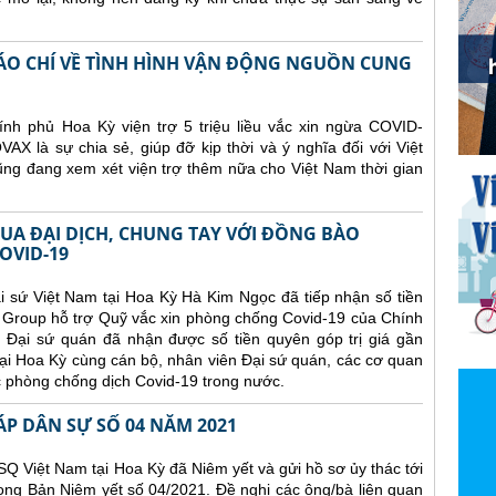
BÁO CHÍ VỀ TÌNH HÌNH VẬN ĐỘNG NGUỒN CUNG
nh phủ Hoa Kỳ viện trợ 5 triệu liều vắc xin ngừa COVID-
X là sự chia sẻ, giúp đỡ kịp thời và ý nghĩa đối với Việt
ũng đang xem xét viện trợ thêm nữa cho Việt Nam thời gian
QUA ĐẠI DỊCH, CHUNG TAY VỚI ĐỒNG BÀO
OVID-19
i sứ Việt Nam tại Hoa Kỳ Hà Kim Ngọc đã tiếp nhận số tiền
Group hỗ trợ Quỹ vắc xin phòng chống Covid-19 của Chính
, Đại sứ quán đã nhận được số tiền quyên góp trị giá gần
ại Hoa Kỳ cùng cán bộ, nhân viên Đại sứ quán, các cơ quan
ác phòng chống dịch Covid-19 trong nước.
ÁP DÂN SỰ SỐ 04 NĂM 2021
Q Việt Nam tại Hoa Kỳ đã Niêm yết và gửi hồ sơ ủy thác tới
ong Bản Niêm yết số 04/2021. Đề nghị các ông/bà liên quan