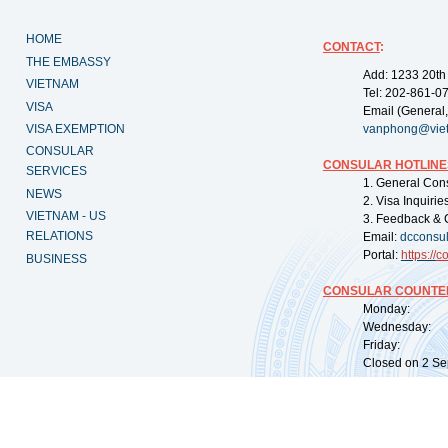
HOME
CONTACT
:
THE EMBASSY
Add: 1233 20th
VIETNAM
Tel: 202-861-0
VISA
Email (General,
VISA EXEMPTION
vanphong@vie
CONSULAR
CONSULAR HOTLINE
SERVICES
1. General Con
NEWS
2. Visa Inquiri
VIETNAM - US
3. Feedback & 
RELATIONS
Email:
dcconsu
Portal:
https://
co
BUSINESS
CONSULAR COUNTER
Monday: 09:
Wednesday: 0
Friday: 09:
Closed on 2 Sep