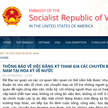
Skip to main content
EMBASSY OF THE
Socialist Republic of
IN THE UNITED STATES OF AMERICA
HOME
THE EMBASSY
VIETNAM
VISA
VISA EXEMPTION
CONSULAR S
SAT, 08 AUG 2026 05:29:35 -0400
BUSINESS
YOU ARE HERE
HOME
THÔNG BÁO VỀ VIỆC ĐĂNG KÝ THAM GIA CÁC CHUYẾN 
NAM TẠI HOA KỲ VỀ NƯỚC
Fri, 07/30/2021 - 12:43
Để Đại sứ quán và các cơ quan liên quan có thể nắm bắt được nhu
thuận lợi cho việc tổ chức các chuyến bay và hỗ trợ những người 
quán đề nghị công dân cân nhắc kỹ, chỉ những người thực sự có ho
cấp bách (hết hạn visa, không có công ăn việc làm, không có chỗ ở 
tài chính hoặc các lý do đặc biệt chính đáng khác) mới đăng ký 
trường hợp khác, xin tiếp tục ổn định cuộc sống, công việc, học t
soát, các chuyến bay thương mại được mở lại; không nên đăng ký