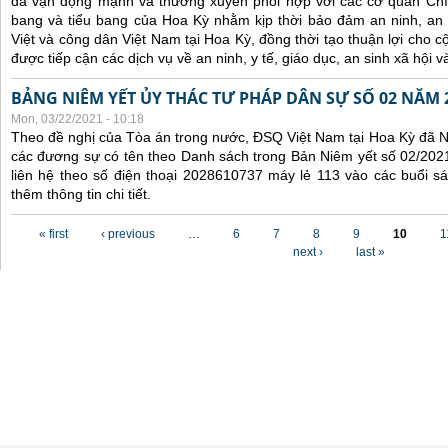
đã
vận động mạnh và
thường xuyên
phối hợp
với các
cơ quan Chí
bang và tiểu bang
của Hoa Kỳ nhằm kịp thời
bảo đảm an ninh, an
Việt
và công dân Việt Nam
tại Hoa Kỳ
, đồng thời tạo thuận lợi cho
được tiếp cận các dịch vụ về an ninh, y tế,
giáo dục,
an sinh xã hội v
BẢNG NIÊM YẾT ỦY THÁC TƯ PHÁP DÂN SỰ SỐ 02 NĂM 
Mon, 03/22/2021 - 10:18
Theo đề nghị của Tòa án trong nước, ĐSQ Việt Nam tại Hoa Kỳ đã Ni
các đương sự có tên theo Danh sách trong Bản Niêm yết số 02/2021
liên hệ theo số điện thoại 2028610737 máy lẻ 113 vào các buổi sá
thêm thông tin chi tiết.
Pages
« first
‹ previous
…
6
7
8
9
10
1
next ›
last »