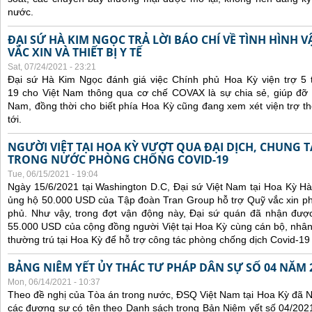
nước.
ĐẠI SỨ HÀ KIM NGỌC TRẢ LỜI BÁO CHÍ VỀ TÌNH HÌN
VẮC XIN VÀ THIẾT BỊ Y TẾ
Sat, 07/24/2021 - 23:21
Đại sứ Hà Kim Ngọc đánh giá việc Chính phủ Hoa Kỳ viện trợ 5 t
19 cho Việt Nam thông qua cơ chế COVAX là sự chia sẻ, giúp đỡ kị
Nam, đồng thời cho biết phía Hoa Kỳ cũng đang xem xét viện trợ t
tới.
NGƯỜI VIỆT TẠI HOA KỲ VƯỢT QUA ĐẠI DỊCH, CHUNG 
TRONG NƯỚC PHÒNG CHỐNG COVID-19
Tue, 06/15/2021 - 19:04
Ngày 15/6/2021 tại Washington D.C, Đại sứ Việt Nam tại Hoa Kỳ Hà
ủng hộ 50.000 USD của Tập đoàn Tran Group hỗ trợ Quỹ vắc xin p
phủ. Như vậy, trong đợt vận động này, Đại sứ quán đã nhận được 
55.000 USD của cộng đồng người Việt tại Hoa Kỳ cùng cán bộ, nhân
thường trú tại Hoa Kỳ để hỗ trợ công tác phòng chống dịch Covid-19
BẢNG NIÊM YẾT ỦY THÁC TƯ PHÁP DÂN SỰ SỐ 04 NĂM 
Mon, 06/14/2021 - 10:37
Theo đề nghị của Tòa án trong nước, ĐSQ Việt Nam tại Hoa Kỳ đã Ni
các đương sự có tên theo Danh sách trong Bản Niêm yết số 04/2021