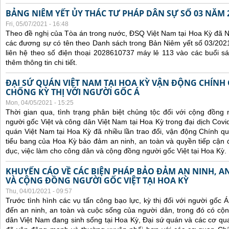
BẢNG NIÊM YẾT ỦY THÁC TƯ PHÁP DÂN SỰ SỐ 03 NĂM 
Fri, 05/07/2021 - 16:48
Theo đề nghị của Tòa án trong nước, ĐSQ Việt Nam tại Hoa Kỳ đã Ni
các đương sự có tên theo Danh sách trong Bản Niêm yết số 03/2021
liên hệ theo số điện thoại 2028610737 máy lẻ 113 vào các buổi sá
thêm thông tin chi tiết.
ĐẠI SỨ QUÁN VIỆT NAM TẠI HOA KỲ VẬN ĐỘNG CHÍNH
CHỐNG KỲ THỊ VỚI NGƯỜI GỐC Á
Mon, 04/05/2021 - 15:25
Thời gian qua, tình trạng phân biệt chủng tộc đối với cộng đồng
người gốc Việt và công dân Việt Nam tại Hoa Kỳ trong đại dịch Covi
quán Việt Nam tại Hoa Kỳ đã nhiều lần trao đổi, vận động Chính qu
tiểu bang của Hoa Kỳ bảo đảm an ninh, an toàn và quyền tiếp cận đ
dục, việc làm cho công dân và cộng đồng người gốc Việt tại Hoa Kỳ.
KHUYẾN CÁO VỀ CÁC BIỆN PHÁP BẢO ĐẢM AN NINH, 
VÀ CỘNG ĐỒNG NGƯỜI GỐC VIỆT TẠI HOA KỲ
Thu, 04/01/2021 - 09:57
Trước tình hình các
vụ tấn công bạo lực, kỳ thị đối với người gốc 
đến an ninh, an toàn và cuộc sống của người dân, trong đó có c
dân Việt Nam đang sinh sống tại Hoa Kỳ,
Đại sứ quán và các cơ qua