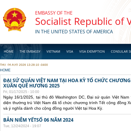
Skip to main content
EMBASSY OF THE
Socialist Republic of
IN THE UNITED STATES OF AMERICA
HOME
THE EMBASSY
VIETNAM
VISA
VISA EXEMPTION
CONSULAR S
THU, 06 AUG 2026 13:28:10 -0400
BUSINESS
YOU ARE HERE
HOME
ĐẠI SỨ QUÁN VIỆT NAM TẠI HOA KỲ TỔ CHỨC CHƯƠNG
XUÂN QUÊ HƯƠNG 2025
Fri, 01/17/2025 - 10:00
Ngày 16/1/2025, tại thủ đô Washington DC, Đại sứ quán Việt Nam 
diện thường trú Việt Nam đã tổ chức chương trình Tết cộng đồng 
và ý nghĩa dành cho cộng đồng người Việt tại Hoa Kỳ.
BẢN NIÊM YẾTSỐ 06 NĂM 2024
Tue, 12/24/2024 - 19:07