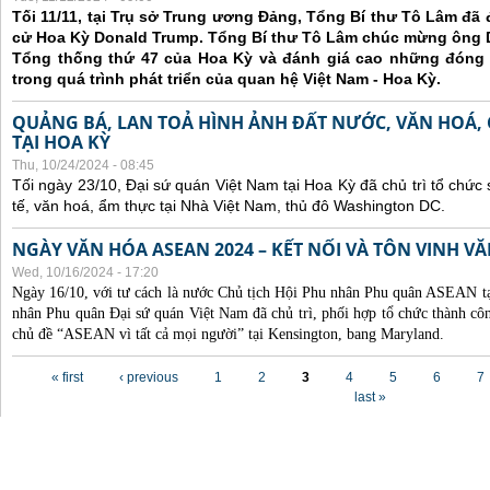
Tối 11/11, tại Trụ sở Trung ương Đảng, Tổng Bí thư Tô Lâm đã
cử Hoa Kỳ Donald Trump. Tổng Bí thư Tô Lâm chúc mừng ông 
Tổng thống thứ 47 của Hoa Kỳ và đánh giá cao những đóng
trong quá trình phát triển của quan hệ Việt Nam - Hoa Kỳ.
QUẢNG BÁ, LAN TOẢ HÌNH ẢNH ĐẤT NƯỚC, VĂN HOÁ,
TẠI HOA KỲ
Thu, 10/24/2024 - 08:45
Tối ngày 23/10, Đại sứ quán Việt Nam tại Hoa Kỳ đã chủ trì tổ chức
tế, văn hoá, ẩm thực tại Nhà Việt Nam, thủ đô Washington DC.
NGÀY VĂN HÓA ASEAN 2024 – KẾT NỐI VÀ TÔN VINH 
Wed, 10/16/2024 - 17:20
Ngày 16/10, với tư cách là nước Chủ tịch Hội Phu nhân Phu quân ASEAN 
nhân Phu quân Đại sứ quán Việt Nam đã chủ trì, phối hợp tổ chức thành
chủ đề “ASEAN vì tất cả mọi người” tại Kensington, bang Maryland.
Pages
« first
‹ previous
1
2
3
4
5
6
7
last »