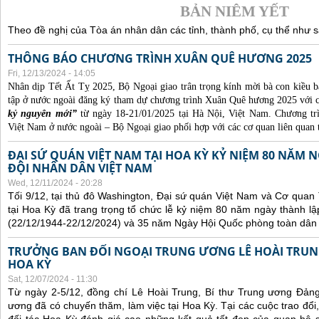
BẢN NIÊM YẾT
Theo đề nghị của Tòa án nhân dân các tỉnh, thành phố, cụ thể như s
THÔNG BÁO CHƯƠNG TRÌNH XUÂN QUÊ HƯƠNG 2025
Fri, 12/13/2024 - 14:05
Nhân dịp Tết Ất Tỵ 2025, Bộ Ngoại giao trân trọng kính mời bà con kiều b
tập ở nước ngoài đăng ký tham dự chương trình Xuân Quê hương 2025 với 
kỷ nguyên mới”
từ ngày 18-21/01/2025 tại Hà Nội, Việt Nam. Chương t
Việt Nam ở nước ngoài – Bộ Ngoại giao phối hợp với các cơ quan liên quan 
ĐẠI SỨ QUÁN VIỆT NAM TẠI HOA KỲ KỶ NIỆM 80 NĂM
ĐỘI NHÂN DÂN VIỆT NAM
Wed, 12/11/2024 - 20:28
Tối 9/12, tại thủ đô Washington, Đại sứ quán Việt Nam và Cơ qua
tại Hoa Kỳ đã trang trọng tổ chức lễ kỷ niệm 80 năm ngày thành 
(22/12/1944-22/12/2024) và 35 năm Ngày Hội Quốc phòng toàn dân 
TRƯỞNG BAN ĐỐI NGOẠI TRUNG ƯƠNG LÊ HOÀI TRUNG
HOA KỲ
Sat, 12/07/2024 - 11:30
Từ ngày 2-5/12, đồng chí Lê Hoài Trung, Bí thư Trung ương Đản
ương đã có chuyến thăm, làm việc tại Hoa Kỳ. Tại các cuộc trao đổi