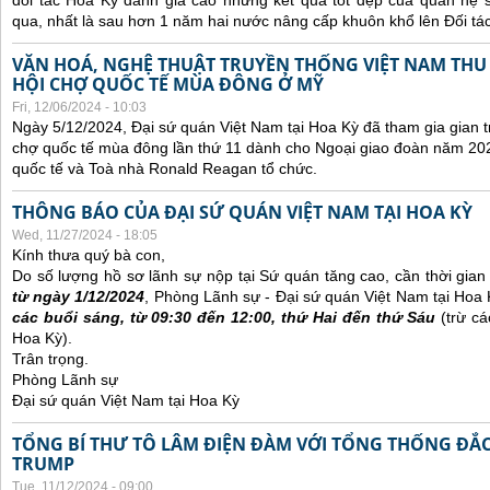
đối tác Hoa Kỳ đánh giá cao những kết quả tốt đẹp của quan hệ
qua, nhất là sau hơn 1 năm hai nước nâng cấp khuôn khổ lên Đối tác
VĂN HOÁ, NGHỆ THUẬT TRUYỀN THỐNG VIỆT NAM THU
HỘI CHỢ QUỐC TẾ MÙA ĐÔNG Ở MỸ
Fri, 12/06/2024 - 10:03
Ngày 5/12/2024, Đại sứ quán Việt Nam tại Hoa Kỳ đã tham gia gian t
chợ quốc tế mùa đông lần thứ 11 dành cho Ngoại giao đoàn năm 20
quốc tế và Toà nhà Ronald Reagan tổ chức.
THÔNG BÁO CỦA ĐẠI SỨ QUÁN VIỆT NAM TẠI HOA KỲ
Wed, 11/27/2024 - 18:05
Kính thưa quý bà con,
Do số lượng hồ sơ lãnh sự nộp tại Sứ quán tăng cao, cần thời gian đ
từ ngày 1/12/2024
, Phòng Lãnh sự - Đại sứ quán Việt Nam tại Hoa
các buổi sáng, từ 09:30 đến 12:00, thứ Hai đến thứ Sáu
(trừ cá
Hoa Kỳ).
Trân trọng.
Phòng Lãnh sự
Đại sứ quán Việt Nam tại Hoa Kỳ
TỔNG BÍ THƯ TÔ LÂM ĐIỆN ĐÀM VỚI TỔNG THỐNG ĐẮ
TRUMP
Tue, 11/12/2024 - 09:00