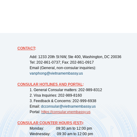
CONTACT
:
Add: 1233 20th St NW, Ste 400, Washington, DC 20036
Tel: 202-861-0737; Fax: 202-861-0917
Email (General, non-consular inquiries):
vanphong@vietnamembassy.us
CONSULAR HOTLINES AND PORTAL
:
1. General Consular matters: 202-989-8312
2. Visa Inquiries: 202-989-8160
3. Feedback & Concerns: 202-999-6938
Email:
dcconsular@vietnamembassy.us
Portal:
https://
consular.vnembassy.us
CONSULAR COUNTER HOURS (EST)
:
Monday: 09:30 am to 12:00 pm
Wednesday: 09:30 am to 12:00 pm