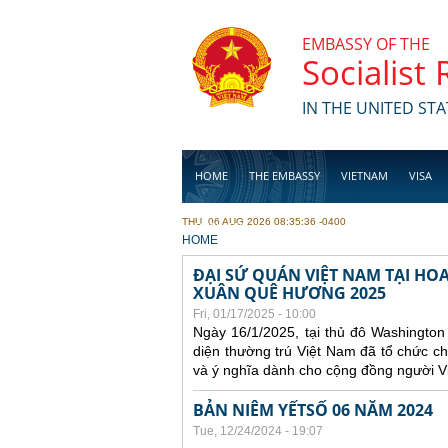
Skip to main content
EMBASSY OF THE
Socialist
IN THE UNITED STA
HOME
THE EMBASSY
VIETNAM
VISA
THU, 06 AUG 2026 08:35:36 -0400
BUSINESS
YOU ARE HERE
HOME
ĐẠI SỨ QUÁN VIỆT NAM TẠI H
XUÂN QUÊ HƯƠNG 2025
Fri, 01/17/2025 - 10:00
Ngày 16/1/2025, tại thủ đô Washingto
diện thường trú Việt Nam đã tổ chức 
và ý nghĩa dành cho cộng đồng người Vi
BẢN NIÊM YẾTSỐ 06 NĂM 2024
Tue, 12/24/2024 - 19:07