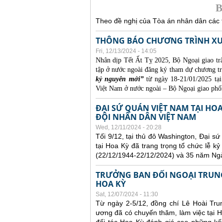
B
Theo đề nghị của Tòa án nhân dân các t
THÔNG BÁO CHƯƠNG TRÌNH XU
Fri, 12/13/2024 - 14:05
Nhân dịp Tết Ất Tỵ 2025, Bộ Ngoại giao trâ
tập ở nước ngoài đăng ký tham dự chương 
kỷ nguyên mới”
từ ngày 18-21/01/2025 tạ
Việt Nam ở nước ngoài – Bộ Ngoại giao phối
ĐẠI SỨ QUÁN VIỆT NAM TẠI HO
ĐỘI NHÂN DÂN VIỆT NAM
Wed, 12/11/2024 - 20:28
Tối 9/12, tại thủ đô Washington, Đại 
tại Hoa Kỳ đã trang trọng tổ chức lễ 
(22/12/1944-22/12/2024) và 35 năm Ng
TRƯỞNG BAN ĐỐI NGOẠI TRUNG
HOA KỲ
Sat, 12/07/2024 - 11:30
Từ ngày 2-5/12, đồng chí Lê Hoài Tru
ương đã có chuyến thăm, làm việc tại H