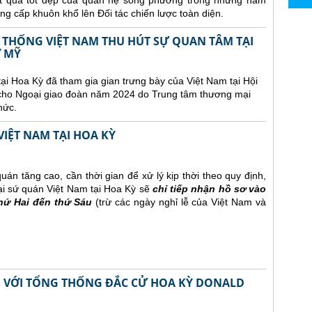
ết quả tốt đẹp của quan hệ song phương trong những năm
ng cấp khuôn khổ lên Đối tác chiến lược toàn diện.
 THỐNG VIỆT NAM THU HÚT SỰ QUAN TÂM TẠI
Ở MỸ
ại Hoa Kỳ đã tham gia gian trưng bày của Việt Nam tại Hội
 cho Ngoại giao đoàn năm 2024 do Trung tâm thương mại
hức.
IỆT NAM TẠI HOA KỲ
án tăng cao, cần thời gian để xử lý kịp thời theo quy định,
ại sứ quán Việt Nam tại Hoa Kỳ sẽ
chỉ tiếp nhận hồ sơ vào
thứ Hai đến thứ Sáu
(trừ các ngày nghỉ lễ của Việt Nam và
M VỚI TỔNG THỐNG ĐẮC CỬ HOA KỲ DONALD