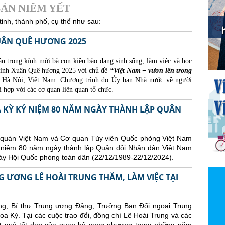
ẢN NIÊM YẾT
ỉnh, thành phố, cụ thể như sau:
ÂN QUÊ HƯƠNG 2025
n trọng kính mời bà con kiều bào đang sinh sống, làm việc và học
trình Xuân Quê hương 2025 với chủ đề
“Việt Nam – vươn lên trong
i Hà Nội, Việt Nam. Chương trình do Ủy ban Nhà nước về người
 hợp với các cơ quan liên quan tổ chức.
A KỲ KỶ NIỆM 80 NĂM NGÀY THÀNH LẬP QUÂN
sứ quán Việt Nam và Cơ quan Tùy viên Quốc phòng Việt Nam
kỷ niệm 80 năm ngày thành lập Quân đội Nhân dân Việt Nam
ày Hội Quốc phòng toàn dân (22/12/1989-22/12/2024).
 ƯƠNG LÊ HOÀI TRUNG THĂM, LÀM VIỆC TẠI
ng, Bí thư Trung ương Đảng, Trưởng Ban Đối ngoại Trung
oa Kỳ. Tại các cuộc trao đổi, đồng chí Lê Hoài Trung và các