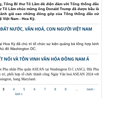
ng, Tổng Bí thư Tô Lâm đã điện đàm với Tổng thống đắc
hư Tô Lâm chúc mừng ông Donald Trump đã được bầu là
đánh giá cao những đóng góp của Tổng thống đắc cử
hệ Việt Nam - Hoa Kỳ.
 ĐẤT NƯỚC, VĂN HOÁ, CON NGƯỜI VIỆT NAM
ại Hoa Kỳ đã chủ trì tổ chức sự kiện quảng bá tổng hợp kinh
 thủ đô Washington DC.
ẾT NỐI VÀ TÔN VINH VĂN HÓA ĐÔNG NAM Á
 Hội Phu nhân Phu quân ASEAN tại Washington D.C (ASC), Hội Phu
ủ trì, phối hợp tổ chức thành công Ngày Văn hoá ASEAN 2024 với
nsington, bang Maryland.
3
4
5
6
7
8
9
…
next ›
last »