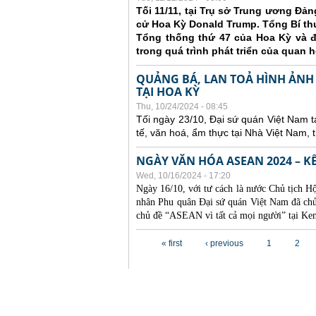
Tối 11/11, tại Trụ sở Trung ương Đả
cử Hoa Kỳ Donald Trump. Tổng Bí t
Tổng thống thứ 47 của Hoa Kỳ và 
trong quá trình phát triển của quan 
QUẢNG BÁ, LAN TOẢ HÌNH ẢNH
TẠI HOA KỲ
Thu, 10/24/2024 - 08:45
Tối ngày 23/10, Đại sứ quán Việt Nam t
tế, văn hoá, ẩm thực tại Nhà Việt Nam,
NGÀY VĂN HÓA ASEAN 2024 – K
Wed, 10/16/2024 - 17:20
Ngày 16/10, với tư cách là nước Chủ tịch
nhân Phu quân Đại sứ quán Việt Nam đã ch
chủ đề “ASEAN vì tất cả mọi người” tại Ke
Pages
« first
‹ previous
1
2