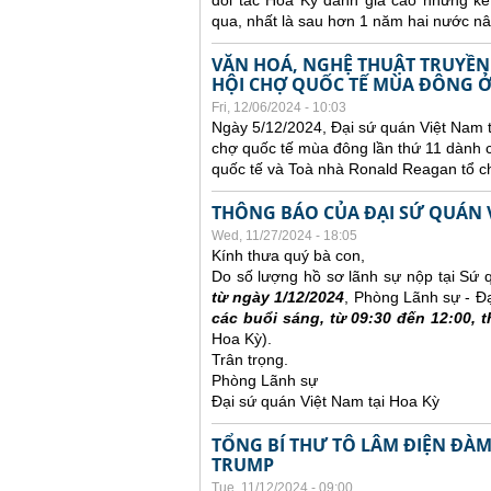
đối tác Hoa Kỳ đánh giá cao những k
qua, nhất là sau hơn 1 năm hai nước nâ
VĂN HOÁ, NGHỆ THUẬT TRUYỀN
HỘI CHỢ QUỐC TẾ MÙA ĐÔNG 
Fri, 12/06/2024 - 10:03
Ngày 5/12/2024, Đại sứ quán Việt Nam t
chợ quốc tế mùa đông lần thứ 11 dành
quốc tế và Toà nhà Ronald Reagan tổ c
THÔNG BÁO CỦA ĐẠI SỨ QUÁN V
Wed, 11/27/2024 - 18:05
Kính thưa quý bà con,
Do số lượng hồ sơ lãnh sự nộp tại Sứ qu
từ ngày 1/12/2024
, Phòng Lãnh sự - Đ
các buổi sáng, từ 09:30 đến 12:00, 
Hoa Kỳ).
Trân trọng.
Phòng Lãnh sự
Đại sứ quán Việt Nam tại Hoa Kỳ
TỔNG BÍ THƯ TÔ LÂM ĐIỆN ĐÀ
TRUMP
Tue, 11/12/2024 - 09:00