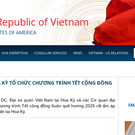
 Republic of Vietnam
TES OF AMERICA
VISA EXEMPTION
CONSULAR SERVICES
NEWS
VIETNAM - US RELATIONS
OA KỲ TỔ CHỨC CHƯƠNG TRÌNH TẾT CỘNG ĐỒNG
n DC, Đại sứ quán Việt Nam tại Hoa Kỳ và các Cơ quan đại
chương trình Tết cộng đồng Xuân quê hương 2025 rất ấm áp
ệt tại Hoa Kỳ.