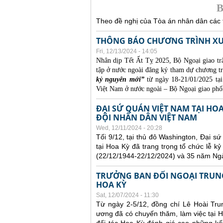
B
Theo đề nghị của Tòa án nhân dân các t
THÔNG BÁO CHƯƠNG TRÌNH XU
Fri, 12/13/2024 - 14:05
Nhân dịp Tết Ất Tỵ 2025, Bộ Ngoại giao trâ
tập ở nước ngoài đăng ký tham dự chương 
kỷ nguyên mới”
từ ngày 18-21/01/2025 tạ
Việt Nam ở nước ngoài – Bộ Ngoại giao phối
ĐẠI SỨ QUÁN VIỆT NAM TẠI HO
ĐỘI NHÂN DÂN VIỆT NAM
Wed, 12/11/2024 - 20:28
Tối 9/12, tại thủ đô Washington, Đại 
tại Hoa Kỳ đã trang trọng tổ chức lễ 
(22/12/1944-22/12/2024) và 35 năm Ng
TRƯỞNG BAN ĐỐI NGOẠI TRUNG
HOA KỲ
Sat, 12/07/2024 - 11:30
Từ ngày 2-5/12, đồng chí Lê Hoài Tru
ương đã có chuyến thăm, làm việc tại H