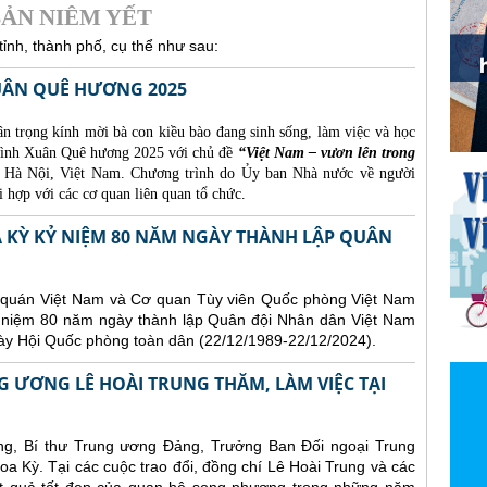
ẢN NIÊM YẾT
ỉnh, thành phố, cụ thể như sau:
ÂN QUÊ HƯƠNG 2025
n trọng kính mời bà con kiều bào đang sinh sống, làm việc và học
trình Xuân Quê hương 2025 với chủ đề
“Việt Nam – vươn lên trong
i Hà Nội, Việt Nam. Chương trình do Ủy ban Nhà nước về người
 hợp với các cơ quan liên quan tổ chức.
A KỲ KỶ NIỆM 80 NĂM NGÀY THÀNH LẬP QUÂN
sứ quán Việt Nam và Cơ quan Tùy viên Quốc phòng Việt Nam
kỷ niệm 80 năm ngày thành lập Quân đội Nhân dân Việt Nam
ày Hội Quốc phòng toàn dân (22/12/1989-22/12/2024).
 ƯƠNG LÊ HOÀI TRUNG THĂM, LÀM VIỆC TẠI
ng, Bí thư Trung ương Đảng, Trưởng Ban Đối ngoại Trung
oa Kỳ. Tại các cuộc trao đổi, đồng chí Lê Hoài Trung và các