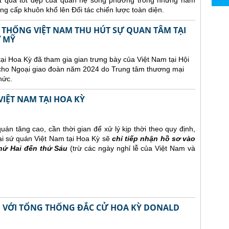
ết quả tốt đẹp của quan hệ song phương trong những năm
ng cấp khuôn khổ lên Đối tác chiến lược toàn diện.
 THỐNG VIỆT NAM THU HÚT SỰ QUAN TÂM TẠI
Ở MỸ
ại Hoa Kỳ đã tham gia gian trưng bày của Việt Nam tại Hội
 cho Ngoại giao đoàn năm 2024 do Trung tâm thương mại
hức.
IỆT NAM TẠI HOA KỲ
án tăng cao, cần thời gian để xử lý kịp thời theo quy định,
ại sứ quán Việt Nam tại Hoa Kỳ sẽ
chỉ tiếp nhận hồ sơ vào
thứ Hai đến thứ Sáu
(trừ các ngày nghỉ lễ của Việt Nam và
M VỚI TỔNG THỐNG ĐẮC CỬ HOA KỲ DONALD