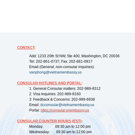
CONTACT
:
Add: 1233 20th St NW, Ste 400, Washington, DC 20036
Tel: 202-861-0737; Fax: 202-861-0917
Email (General, non-consular inquiries):
vanphong@vietnamembassy.us
CONSULAR HOTLINES AND PORTAL
:
1. General Consular matters: 202-989-8312
2. Visa Inquiries: 202-989-8160
3. Feedback & Concerns: 202-999-6938
Email:
dcconsular@vietnamembassy.us
Portal:
https://
consular.vnembassy.us
CONSULAR COUNTER HOURS (EST)
:
Monday: 09:30 am to 12:00 pm
Wednesday: 09:30 am to 12:00 pm