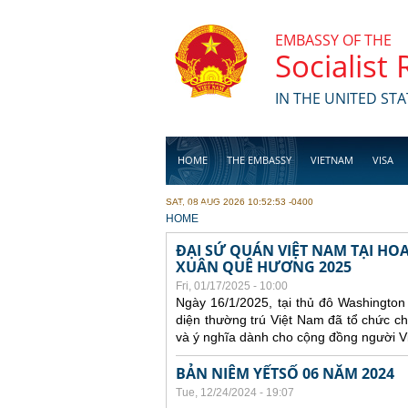
Skip to main content
EMBASSY OF THE
Socialist
IN THE UNITED STA
HOME
THE EMBASSY
VIETNAM
VISA
SAT, 08 AUG 2026 10:52:53 -0400
BUSINESS
YOU ARE HERE
HOME
ĐẠI SỨ QUÁN VIỆT NAM TẠI H
XUÂN QUÊ HƯƠNG 2025
Fri, 01/17/2025 - 10:00
Ngày 16/1/2025, tại thủ đô Washingto
diện thường trú Việt Nam đã tổ chức 
và ý nghĩa dành cho cộng đồng người Vi
BẢN NIÊM YẾTSỐ 06 NĂM 2024
Tue, 12/24/2024 - 19:07