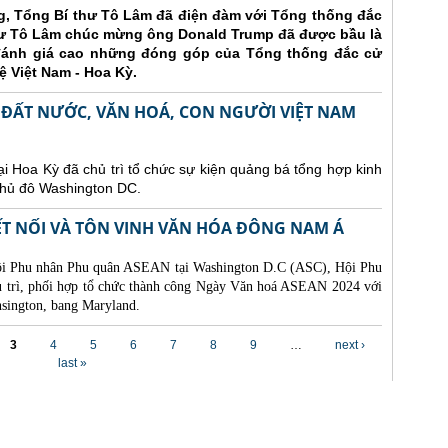
ng, Tổng Bí thư Tô Lâm đã điện đàm với Tổng thống đắc
hư Tô Lâm chúc mừng ông Donald Trump đã được bầu là
đánh giá cao những đóng góp của Tổng thống đắc cử
hệ Việt Nam - Hoa Kỳ.
 ĐẤT NƯỚC, VĂN HOÁ, CON NGƯỜI VIỆT NAM
ại Hoa Kỳ đã chủ trì tổ chức sự kiện quảng bá tổng hợp kinh
 thủ đô Washington DC.
ẾT NỐI VÀ TÔN VINH VĂN HÓA ĐÔNG NAM Á
 Hội Phu nhân Phu quân ASEAN tại Washington D.C (ASC), Hội Phu
ủ trì, phối hợp tổ chức thành công Ngày Văn hoá ASEAN 2024 với
nsington, bang Maryland.
3
4
5
6
7
8
9
…
next ›
last »