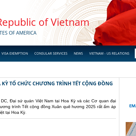
 Republic of Vietnam
TES OF AMERICA
VISA EXEMPTION
CONSULAR SERVICES
NEWS
VIETNAM - US RELATIONS
OA KỲ TỔ CHỨC CHƯƠNG TRÌNH TẾT CỘNG ĐỒNG
n DC, Đại sứ quán Việt Nam tại Hoa Kỳ và các Cơ quan đại
chương trình Tết cộng đồng Xuân quê hương 2025 rất ấm áp
ệt tại Hoa Kỳ.