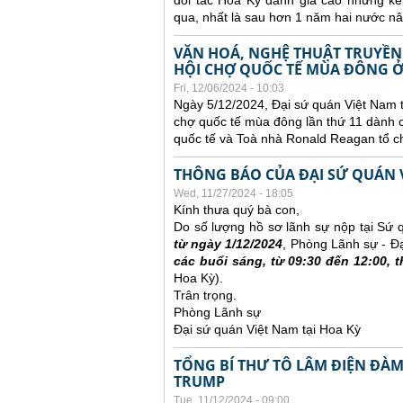
đối tác Hoa Kỳ đánh giá cao những k
qua, nhất là sau hơn 1 năm hai nước nâ
VĂN HOÁ, NGHỆ THUẬT TRUYỀN
HỘI CHỢ QUỐC TẾ MÙA ĐÔNG 
Fri, 12/06/2024 - 10:03
Ngày 5/12/2024, Đại sứ quán Việt Nam t
chợ quốc tế mùa đông lần thứ 11 dành
quốc tế và Toà nhà Ronald Reagan tổ c
THÔNG BÁO CỦA ĐẠI SỨ QUÁN V
Wed, 11/27/2024 - 18:05
Kính thưa quý bà con,
Do số lượng hồ sơ lãnh sự nộp tại Sứ qu
từ ngày 1/12/2024
, Phòng Lãnh sự - Đ
các buổi sáng, từ 09:30 đến 12:00, 
Hoa Kỳ).
Trân trọng.
Phòng Lãnh sự
Đại sứ quán Việt Nam tại Hoa Kỳ
TỔNG BÍ THƯ TÔ LÂM ĐIỆN ĐÀ
TRUMP
Tue, 11/12/2024 - 09:00