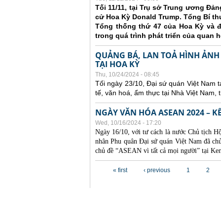
Tối 11/11, tại Trụ sở Trung ương Đả
cử Hoa Kỳ Donald Trump. Tổng Bí t
Tổng thống thứ 47 của Hoa Kỳ và 
trong quá trình phát triển của quan 
QUẢNG BÁ, LAN TOẢ HÌNH ẢNH
TẠI HOA KỲ
Thu, 10/24/2024 - 08:45
Tối ngày 23/10, Đại sứ quán Việt Nam t
tế, văn hoá, ẩm thực tại Nhà Việt Nam,
NGÀY VĂN HÓA ASEAN 2024 – K
Wed, 10/16/2024 - 17:20
Ngày 16/10, với tư cách là nước Chủ tịch
nhân Phu quân Đại sứ quán Việt Nam đã ch
chủ đề “ASEAN vì tất cả mọi người” tại Ke
Pages
« first
‹ previous
1
2