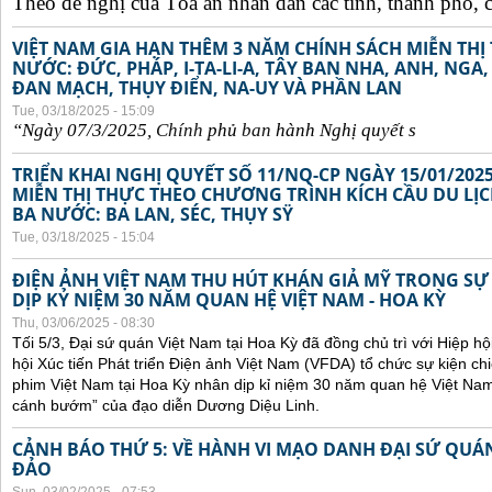
Theo đề nghị của Tòa án nhân dân các tỉnh, thành phố, c
VIỆT NAM GIA HẠN THÊM 3 NĂM CHÍNH SÁCH MIỄN TH
NƯỚC: ĐỨC, PHÁP, I-TA-LI-A, TÂY BAN NHA, ANH, NGA
ĐAN MẠCH, THỤY ĐIỂN, NA-UY VÀ PHẦN LAN
Tue, 03/18/2025 - 15:09
“Ngày 07/3/2025,
Chính
ph
ủ
ban
hành Ngh
ị
quy
ế
t s
TRIỂN KHAI NGHỊ QUYẾT SỐ 11/NQ-CP NGÀY 15/01/202
MIỄN THỊ THỰC THEO CHƯƠNG TRÌNH KÍCH CẦU DU LỊ
BA NƯỚC: BA LAN, SÉC, THỤY SŸ
Tue, 03/18/2025 - 15:04
ĐIỆN ẢNH VIỆT NAM THU HÚT KHÁN GIẢ MỸ TRONG SỰ
DỊP KỶ NIỆM 30 NĂM QUAN HỆ VIỆT NAM - HOA KỲ
Thu, 03/06/2025 - 08:30
Tối 5/3, Đại sứ quán Việt Nam tại Hoa Kỳ đã đồng chủ trì với Hiệp h
hội Xúc tiến Phát triển Điện ảnh Việt Nam (VFDA) tổ chức sự kiện
phim Việt Nam tại Hoa Kỳ nhân dịp kỉ niệm 30 năm quan hệ Việt Na
cánh bướm” của đạo diễn Dương Diệu Linh.
CẢNH BÁO THỨ 5: VỀ HÀNH VI MẠO DANH ĐẠI SỨ QU
ĐẢO