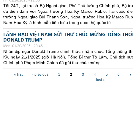
Fri, 01/24/2025 - 21:55
Tối 24/1, tại trụ sở Bộ Ngoại giao, Phó Thủ tướng Chính phủ, Bộ t
đã điện đàm với Ngoại trưởng Hoa Kỳ Marco Rubio. Tại cuộc đi
trưởng Ngoại giao Bùi Thanh Sơn, Ngoại trưởng Hoa Kỳ Marco Rubi
Nam-Hoa Kỳ là hình mẫu tiêu biểu trong quan hệ quốc tế.
LÃNH ĐẠO VIỆT NAM GỬI THƯ CHÚC MỪNG TỔNG THỐ
DONALD TRUMP
Mon, 01/20/2025 - 20:45
Nhân dịp ngài Donald Trump chính thức nhậm chức Tổng thống t
Kỳ, ngày 21/1/2025 (giờ Hà Nội), Tổng Bí thư Tô Lâm, Chủ tịch 
Chính phủ Phạm Minh Chính đã gửi thư chúc mừng.
Pages
« first
‹ previous
1
2
3
4
5
6
7
last »