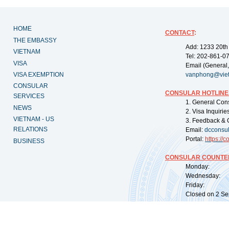
HOME
CONTACT
:
THE EMBASSY
Add: 1233 20th
VIETNAM
Tel: 202-861-0
VISA
Email (General,
VISA EXEMPTION
vanphong@vie
CONSULAR
CONSULAR HOTLINE
SERVICES
1. General Con
NEWS
2. Visa Inquiri
VIETNAM - US
3. Feedback & 
RELATIONS
Email:
dcconsu
Portal:
https://
co
BUSINESS
CONSULAR COUNTER
Monday: 09:
Wednesday: 0
Friday: 09:
Closed on 2 Sep