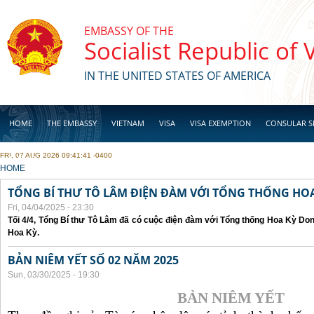
Skip to main content
EMBASSY OF THE
Socialist Republic of
IN THE UNITED STATES OF AMERICA
HOME
THE EMBASSY
VIETNAM
VISA
VISA EXEMPTION
CONSULAR S
FRI, 07 AUG 2026 09:41:41 -0400
BUSINESS
YOU ARE HERE
HOME
TỔNG BÍ THƯ TÔ LÂM ĐIỆN ĐÀM VỚI TỔNG THỐNG HOA
Fri, 04/04/2025 - 23:30
Tối 4/4, Tổng Bí thư Tô Lâm đã có cuộc điện đàm với Tổng thống Hoa Kỳ Don
Hoa Kỳ.
BẢN NIÊM YẾT SỐ 02 NĂM 2025
Sun, 03/30/2025 - 19:30
BẢN NIÊM YẾT