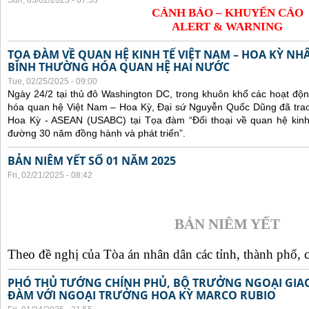
Sun, 03/02/2025 - 07:53
CẢNH BÁO – KHUYẾN CÁO
ALERT & WARNING
TỌA ĐÀM VỀ QUAN HỆ KINH TẾ VIỆT NAM – HOA KỲ NH
BÌNH THƯỜNG HÓA QUAN HỆ HAI NƯỚC
Tue, 02/25/2025 - 09:00
Ngày 24/2 tại thủ đô Washington DC, trong khuôn khổ các hoạt độ
hóa quan hệ Việt Nam – Hoa Kỳ, Đại sứ Nguyễn Quốc Dũng đã trao 
Hoa Kỳ - ASEAN (USABC) tại Tọa đàm “Đối thoại về quan hệ kinh
đường 30 năm đồng hành và phát triển”.
BẢN NIÊM YẾT SỐ 01 NĂM 2025
Fri, 02/21/2025 - 08:42
BẢN NIÊM YẾT
Theo đề nghị của Tòa án nhân dân các tỉnh, thành phố, c
PHÓ THỦ TƯỚNG CHÍNH PHỦ, BỘ TRƯỞNG NGOẠI GIAO
ĐÀM VỚI NGOẠI TRƯỞNG HOA KỲ MARCO RUBIO