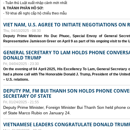
- Tuân thủ Luật xuất nhập cảnh mới nhất
II. THÀNH PHẦN HỒ SƠ:
- Tờ khai đề nghị cấp hộ chiếu theo mẫu
VIET NAM, U.S. AGREE TO INITIATE NEGOTIATIONS ON
Thu, 04/10/2025 - 08:30
Deputy Prime Minister Ho Duc Phuoc, Special Envoy of General Secret
Representative Jamieson Greer on April 9 as part of his ongoing visit to the U
GENERAL SECRETARY TO LAM HOLDS PHONE CONVERSA
DONALD TRUMP
Fri, 04/04/2025 - 23:30
On the evening of 04 April 2025, His Excellency To Lam, General Secretary 
had a phone call with The Honorable Donald J. Trump, President of the Unite
– U.S. relations.
DEPUTY PM, FM BUI THANH SON HOLDS PHONE CONVER
SECRETARY OF STATE
Fri, 01/24/2025 - 21:55
Deputy Prime Minister, Foreign Minister Bui Thanh Son held phone c
of State Marco Rubio on January 24.
VIETNAMESE LEADERS CONGRATULATE DONALD TRUMP A