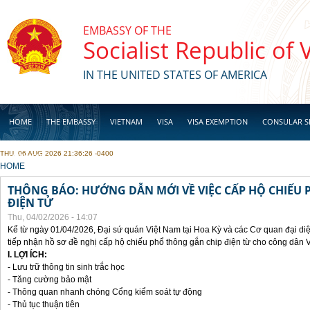
Skip to main content
EMBASSY OF THE
Socialist Republic of
IN THE UNITED STATES OF AMERICA
HOME
THE EMBASSY
VIETNAM
VISA
VISA EXEMPTION
CONSULAR S
THU, 06 AUG 2026 21:36:26 -0400
BUSINESS
YOU ARE HERE
HOME
THÔNG BÁO: HƯỚNG DẪN MỚI VỀ VIỆC CẤP HỘ CHIẾU 
ĐIỆN TỬ
Thu, 04/02/2026 - 14:07
Kể từ ngày 01/04/2026, Đại sứ quán Việt Nam tại Hoa Kỳ và các Cơ quan đại di
tiếp nhận hồ sơ đề nghị cấp hộ chiếu phổ thông gắn chip điện từ cho công dân 
I. LỢI ÍCH:
- Lưu trữ thông tin sinh trắc học
- Tăng cường bảo mật
- Thông quan nhanh chóng Cổng kiểm soát tự động
- Thủ tục thuận tiên