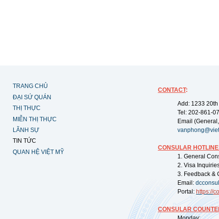
TRANG CHỦ
CONTACT
:
ĐẠI SỨ QUÁN
Add: 1233 20th
THỊ THỰC
Tel: 202-861-0
MIỄN THỊ THỰC
Email (General,
LÃNH SỰ
vanphong@vie
TIN TỨC
CONSULAR HOTLINE
QUAN HỆ VIỆT MỸ
1. General Con
2. Visa Inquiri
3. Feedback & 
Email:
dcconsu
Portal:
https://
co
CONSULAR COUNTER
Monday: 09: