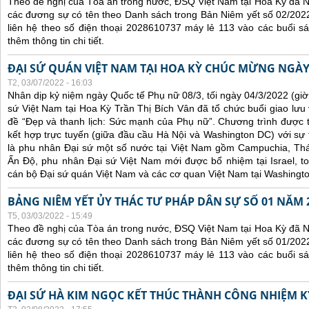
Theo đề nghị của Tòa án trong nước, ĐSQ Việt Nam tại Hoa Kỳ đã Ni
các đương sự có tên theo Danh sách trong Bản Niêm yết số 02/2022
liên hệ theo số điện thoại 2028610737 máy lẻ 113 vào các buổi sá
thêm thông tin chi tiết.
ĐẠI SỨ QUÁN VIỆT NAM TẠI HOA KỲ CHÚC MỪNG NGÀY
T2, 03/07/2022 - 16:03
Nhân dịp kỷ niệm ngày Quốc tế Phụ nữ 08/3, tối ngày 04/3/2022 (gi
sứ Việt Nam tại Hoa Kỳ Trần Thị Bích Vân đã tổ chức buổi giao lưu
đề “Đẹp và thanh lịch: Sức mạnh của Phụ nữ”. Chương trình được tổ
kết hợp trực tuyến (giữa đầu cầu Hà Nội và Washington DC) với s
là phu nhân Đại sứ một số nước tại Việt Nam gồm Campuchia, Thái
Ấn Độ, phu nhân Đại sứ Việt Nam mới được bổ nhiệm tại Israel, t
cán bộ Đại sứ quán Việt Nam và các cơ quan Việt Nam tại Washingt
BẢNG NIÊM YẾT ỦY THÁC TƯ PHÁP DÂN SỰ SỐ 01 NĂM 
T5, 03/03/2022 - 15:49
Theo đề nghị của Tòa án trong nước, ĐSQ Việt Nam tại Hoa Kỳ đã Ni
các đương sự có tên theo Danh sách trong Bản Niêm yết số 01/2022
liên hệ theo số điện thoại 2028610737 máy lẻ 113 vào các buổi sá
thêm thông tin chi tiết.
ĐẠI SỨ HÀ KIM NGỌC KẾT THÚC THÀNH CÔNG NHIỆM KỲ