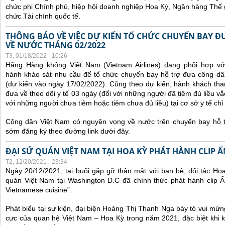
chức phi Chính phủ, hiệp hội doanh nghiệp Hoa Kỳ, Ngân hàng Thế gi
chức Tài chính quốc tế.
THÔNG BÁO VỀ VIỆC DỰ KIẾN TỔ CHỨC CHUYẾN BAY Đ
VỀ NƯỚC THÁNG 02/2022
T3, 01/18/2022 - 10:26
Hãng Hàng không Việt Nam (Vietnam Airlines) đang phối hợp vớ
hành khảo sát nhu cầu để tổ chức chuyến bay hỗ trợ đưa công d
(dự kiến vào ngày 17/02/2022).
Cũng theo dự kiến, hành khách tha
đưa về theo dõi y tế 03 ngày (đối với những người đã tiêm đủ liều vắ
với những người chưa tiêm hoặc tiêm chưa đủ liều) tại cơ sở y tế chỉ 
Công dân Việt Nam có nguyện vọng về nước trên chuyến bay hỗ t
sớm đăng ký theo đường link dưới đây.
ĐẠI SỨ QUÁN VIỆT NAM TẠI HOA KỲ PHÁT HÀNH CLIP 
T2, 12/20/2021 - 23:34
Ngày 20/12/2021, tại buổi gặp gỡ thân mật với bạn bè, đối tác Ho
quán Việt Nam tại Washington D.C đã chính thức phát hành clip Ẩ
Vietnamese cuisine”.
Phát biểu tại sự kiện, đại biện Hoàng Thị Thanh Nga bày tỏ vui mừn
cực của quan hệ Việt Nam – Hoa Kỳ trong năm 2021, đặc biệt khi 