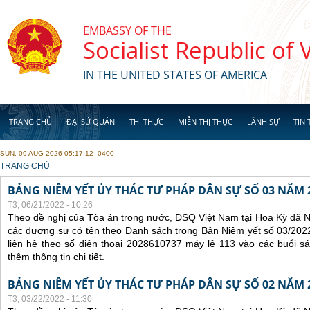
Skip to main content
EMBASSY OF THE
Socialist Republic of
IN THE UNITED STATES OF AMERICA
TRANG CHỦ
ĐẠI SỨ QUÁN
THỊ THỰC
MIỄN THỊ THỰC
LÃNH SỰ
TIN 
SUN, 09 AUG 2026 05:17:12 -0400
YOU ARE HERE
TRANG CHỦ
BẢNG NIÊM YẾT ỦY THÁC TƯ PHÁP DÂN SỰ SỐ 03 NĂM 
T3, 06/21/2022 - 10:26
Theo đề nghị của Tòa án trong nước, ĐSQ Việt Nam tại Hoa Kỳ đã Ni
các đương sự có tên theo Danh sách trong Bản Niêm yết số 03/2022
liên hệ theo số điện thoại 2028610737 máy lẻ 113 vào các buổi sá
thêm thông tin chi tiết.
BẢNG NIÊM YẾT ỦY THÁC TƯ PHÁP DÂN SỰ SỐ 02 NĂM 
T3, 03/22/2022 - 11:30