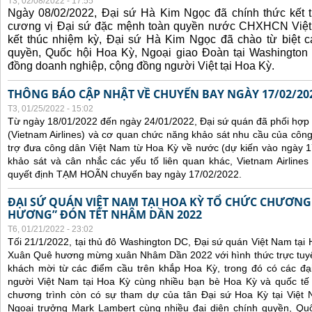
T3, 02/08/2022 - 17:55
Ngày 08/02/2022, Đại sứ Hà Kim Ngọc đã chính thức kết t
cương vị Đại sứ đặc mệnh toàn quyền nước CHXHCN Việt
kết thúc nhiệm kỳ, Đại sứ Hà Kim Ngọc đã chào từ biệt cá
quyền, Quốc hội Hoa Kỳ, Ngoại giao Đoàn tại Washington 
đồng doanh nghiệp, cộng đồng người Việt tại Hoa Kỳ.
THÔNG BÁO CẬP NHẬT VỀ CHUYẾN BAY NGÀY 17/02/20
T3, 01/25/2022 - 15:02
Từ ngày 18/01/2022 đến ngày 24/01/2022, Đại sứ quán đã phối hợp
(Vietnam Airlines) và cơ quan chức năng khảo sát nhu cầu của côn
trợ đưa công dân Việt Nam từ Hoa Kỳ về nước (dự kiến vào ngày 
khảo sát và cân nhắc các yếu tố liên quan khác, Vietnam Airline
quyết định TẠM HOÃN chuyến bay ngày 17/02/2022.
ĐẠI SỨ QUÁN VIỆT NAM TẠI HOA KỲ TỔ CHỨC CHƯƠNG
HƯƠNG” ĐÓN TẾT NHÂM DẦN 2022
T6, 01/21/2022 - 23:02
Tối 21/1/2022, tại thủ đô Washington DC, Đại sứ quán Việt Nam tại
Xuân Quê hương mừng xuân Nhâm Dần 2022 với hình thức trực tuyế
khách mời từ các điểm cầu trên khắp Hoa Kỳ, trong đó có các đại
người Việt Nam tại Hoa Kỳ cùng nhiều bạn bè Hoa Kỳ và quốc tế 
chương trình còn có sự tham dự của tân Đại sứ Hoa Kỳ tại Việt
Ngoại trưởng Mark Lambert cùng nhiều đại diện chính quyền, Quốc