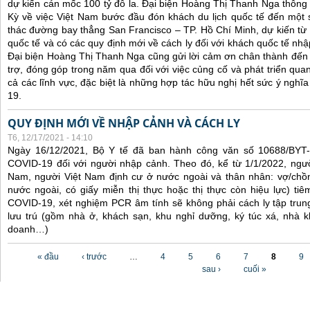
dự kiến cán mốc 100 tỷ đô la. Đại biện Hoàng Thị Thanh Nga thông 
Kỳ về việc Việt Nam bước đầu đón khách du lịch quốc tế đến một 
thác đường bay thẳng San Francisco – TP. Hồ Chí Minh, dự kiến từ
quốc tế và có các quy định mới về cách ly đối với khách quốc tế nh
Đại biện Hoàng Thị Thanh Nga cũng gửi lời cảm ơn chân thành đến 
trợ, đóng góp trong năm qua đối với việc củng cố và phát triển qua
cả các lĩnh vực, đặc biệt là những hợp tác hữu nghị hết sức ý nghĩ
19.
QUY ĐỊNH MỚI VỀ NHẬP CẢNH VÀ CÁCH LY
T6, 12/17/2021 - 14:10
Ngày 16/12/2021, Bộ Y tế đã ban hành công văn số 10688/BYT
COVID-19 đối với người nhập cảnh. Theo đó, kể từ 1/1/2022, ngư
Nam, người Việt Nam định cư ở nước ngoài và thân nhân: vợ/chồ
nước ngoài, có giấy miễn thị thực hoặc thị thực còn hiệu lực) tiê
COVID-19, xét nghiệm PCR âm tính sẽ không phải cách ly tập trung
lưu trú (gồm nhà ở, khách sạn, khu nghỉ dưỡng, ký túc xá, nhà k
doanh…)
Các trang
« đầu
‹ trước
…
4
5
6
7
8
9
sau ›
cuối »