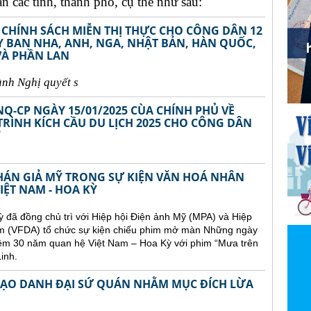
 các tỉnh, thành phố, cụ thể như sau:
 CHÍNH SÁCH MIỄN THỊ THỰC CHO CÔNG DÂN 12
TÂY BAN NHA, ANH, NGA, NHẬT BẢN, HÀN QUỐC,
VÀ PHẦN LAN
ành Ngh
ị
quy
ế
t s
NQ-CP NGÀY 15/01/2025 CÙA CHÍNH PHỦ VỀ
RÌNH KÍCH CẦU DU LỊCH 2025 CHO CÔNG DÂN
Ÿ
KHÁN GIẢ MỸ TRONG SỰ KIỆN VĂN HOÁ NHÂN
IỆT NAM - HOA KỲ
ỳ đã đồng chủ trì với Hiệp hội Điện ảnh Mỹ (MPA) và Hiệp
 Nam (VFDA) tổ chức sự kiện chiếu phim mở màn Những ngày
niệm 30 năm quan hệ Việt Nam – Hoa Kỳ với phim “Mưa trên
inh.
 MẠO DANH ĐẠI SỨ QUÁN NHẰM MỤC ĐÍCH LỪA