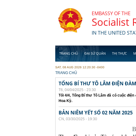
Skip to main content
EMBASSY OF THE
Socialist
IN THE UNITED STA
TRANG CHỦ
ĐẠI SỨ QUÁN
THỊ THỰC
M
SAT, 08 AUG 2026 12:20:30 -0400
YOU ARE HERE
TRANG CHỦ
TỔNG BÍ THƯ TÔ LÂM ĐIỆN ĐÀ
T6, 04/04/2025 - 23:30
Tối 4/4, Tổng Bí thư Tô Lâm đã có cuộc điệ
Hoa Kỳ.
BẢN NIÊM YẾT SỐ 02 NĂM 2025
CN, 03/30/2025 - 19:30
B