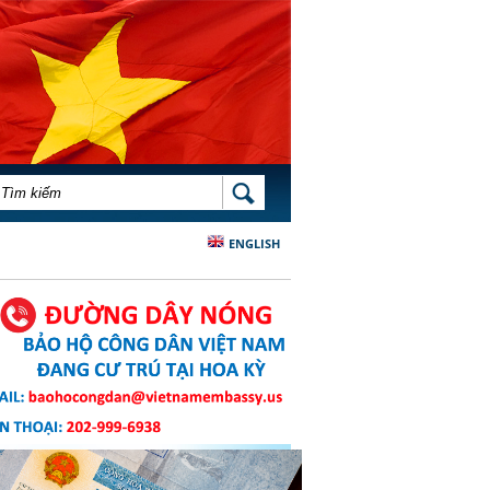
BIỂU MẪU TÌM KIẾM
TÌM KIẾM
ENGLISH