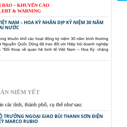
 BÁO – KHUYẾN CÁO
LERT & WARNING
VIỆT NAM – HOA KỲ NHÂN DỊP KỶ NIỆM 30 NĂM
AI NƯỚC
trong khuôn khổ các hoạt động kỷ niệm 30 năm bình thường
ứ Nguyễn Quốc Dũng đã trao đổi với Hiệp hội doanh nghiệp
“Đối thoại về quan hệ kinh tế Việt Nam – Hoa Kỳ: chặng
.
ẢN NIÊM YẾT
 các tỉnh, thành phố, cụ thể như sau:
Ộ TRƯỞNG NGOẠI GIAO BÙI THANH SƠN ĐIỆN
KỲ MARCO RUBIO