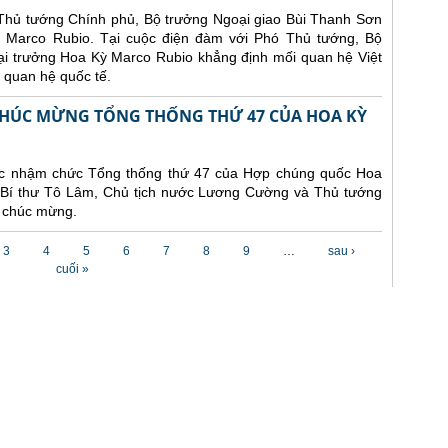
ó Thủ tướng Chính phủ, Bộ trưởng Ngoại giao Bùi Thanh Sơn
 Marco Rubio. Tại cuộc điện đàm với Phó Thủ tướng, Bộ
ại trưởng Hoa Kỳ Marco Rubio khẳng định mối quan hệ Việt
 quan hệ quốc tế.
CHÚC MỪNG TỔNG THỐNG THỨ 47 CỦA HOA KỲ
ức nhậm chức Tổng thống thứ 47 của Hợp chúng quốc Hoa
g Bí thư Tô Lâm, Chủ tịch nước Lương Cường và Thủ tướng
 chúc mừng.
3
4
5
6
7
8
9
…
sau ›
cuối »