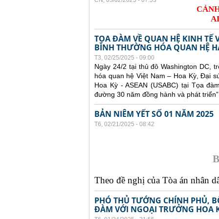
CN, 03/02/2025 - 07:53
CẢNH
A
TỌA ĐÀM VỀ QUAN HỆ KINH TẾ 
BÌNH THƯỜNG HÓA QUAN HỆ H
T3, 02/25/2025 - 09:00
Ngày 24/2 tại thủ đô Washington DC, 
hóa quan hệ Việt Nam – Hoa Kỳ, Đại s
Hoa Kỳ - ASEAN (USABC) tại Tọa đàm 
đường 30 năm đồng hành và phát triển”
BẢN NIÊM YẾT SỐ 01 NĂM 2025
T6, 02/21/2025 - 08:42
B
Theo đề nghị của Tòa án nhân dân
PHÓ THỦ TƯỚNG CHÍNH PHỦ, B
ĐÀM VỚI NGOẠI TRƯỞNG HOA 