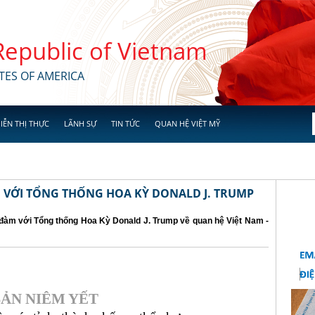
 Republic of Vietnam
TES OF AMERICA
IỄN THỊ THỰC
LÃNH SỰ
TIN TỨC
QUAN HỆ VIỆT MỸ
M VỚI TỔNG THỐNG HOA KỲ DONALD J. TRUMP
n đàm với Tổng thống Hoa Kỳ Donald J. Trump về quan hệ Việt Nam -
ẢN NIÊM YẾT