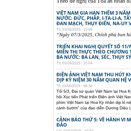
Theo đề nghị của Tòa án nhân dân
VIỆT NAM GIA HẠN THÊM 3 NĂM
NƯỚC: ĐỨC, PHÁP, I-TA-LI-A, 
ĐAN MẠCH, THỤY ĐIỂN, NA-UY 
T3, 03/18/2025 - 15:09
“Ngày 07/3/2025,
Chính
ph
ủ
ban
h
TRIỂN KHAI NGHỊ QUYẾT SỐ 11/
MIỄN THỊ THỰC THEO CHƯƠNG T
BA NƯỚC: BA LAN, SÉC, THỤY S
T3, 03/18/2025 - 15:04
ĐIỆN ẢNH VIỆT NAM THU HÚT 
DỊP KỶ NIỆM 30 NĂM QUAN HỆ V
T5, 03/06/2025 - 08:30
Tối 5/3, Đại sứ quán Việt Nam tại Hoa K
hội Xúc tiến Phát triển Điện ảnh Việt
phim Việt Nam tại Hoa Kỳ nhân dịp kỉ 
cánh bướm” của đạo diễn Dương Diệu L
CẢNH BÁO THỨ 5: VỀ HÀNH VI
ĐẢO