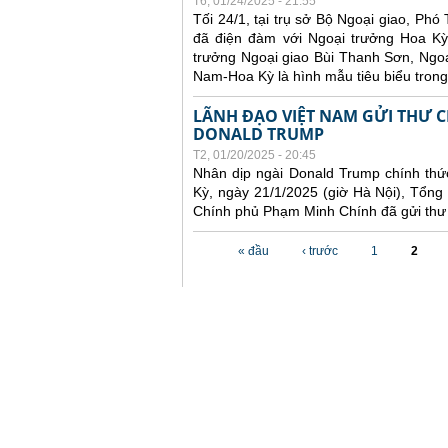
T6, 01/24/2025 - 21:55
Tối 24/1, tại trụ sở Bộ Ngoại giao, Ph
đã điện đàm với Ngoại trưởng Hoa Kỳ
trưởng Ngoại giao Bùi Thanh Sơn, Ngo
Nam-Hoa Kỳ là hình mẫu tiêu biểu trong
LÃNH ĐẠO VIỆT NAM GỬI THƯ 
DONALD TRUMP
T2, 01/20/2025 - 20:45
Nhân dịp ngài Donald Trump chính th
Kỳ, ngày 21/1/2025 (giờ Hà Nội), Tổn
Chính phủ Phạm Minh Chính đã gửi thư
Các trang
« đầu
‹ trước
1
2