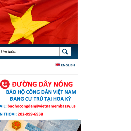
BIỂU MẪU TÌM KIẾM
TÌM KIẾM
ENGLISH