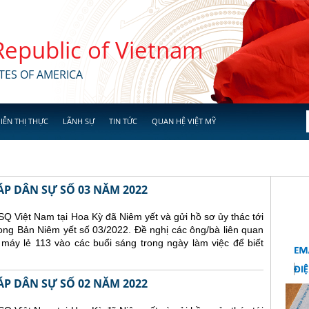
 Republic of Vietnam
TES OF AMERICA
IỄN THỊ THỰC
LÃNH SỰ
TIN TỨC
QUAN HỆ VIỆT MỸ
ÁP DÂN SỰ SỐ 03 NĂM 2022
Q Việt Nam tại Hoa Kỳ đã Niêm yết và gửi hồ sơ ủy thác tới
ong Bản Niêm yết số 03/2022. Đề nghị các ông/bà liên quan
 máy lẻ 113 vào các buổi sáng trong ngày làm việc để biết
ÁP DÂN SỰ SỐ 02 NĂM 2022