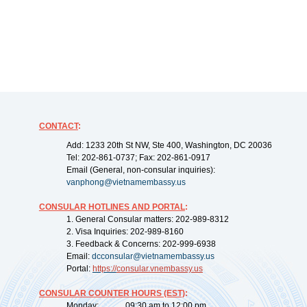
CONTACT
:
Add: 1233 20th St NW, Ste 400, Washington, DC 20036
Tel: 202-861-0737; Fax: 202-861-0917
Email (General, non-consular inquiries):
vanphong@vietnamembassy.us
CONSULAR HOTLINES AND PORTAL
:
1. General Consular matters: 202-989-8312
2. Visa Inquiries: 202-989-8160
3. Feedback & Concerns: 202-999-6938
Email:
dcconsular@vietnamembassy.us
Portal:
https://
consular.vnembassy.us
CONSULAR COUNTER HOURS (EST)
:
Monday: 09:30 am to 12:00 pm