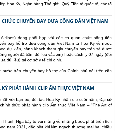
iệp Hoa Kỳ, Ngân hàng Thế giới, Quỹ Tiền tệ quốc tế, các tổ
TỔ CHỨC CHUYẾN BAY ĐƯA CÔNG DÂN VIỆT NAM
irlines) đang phối hợp với các cơ quan chức năng tiến
yến bay hỗ trợ đưa công dân Việt Nam từ Hoa Kỳ về nước
heo dự kiến, hành khách tham gia chuyến bay trên sẽ được
ững người đã tiêm đủ liều vắc-xin) hoặc cách ly 07 ngày (đối
 đủ liều) tại cơ sở y tế chỉ định.
nước trên chuyến bay hỗ trợ của Chính phủ nói trên cần
A KỲ PHÁT HÀNH CLIP ẨM THỰC VIỆT NAM
 mật với bạn bè, đối tác Hoa Kỳ nhân dịp cuối năm, Đại sứ
chính thức phát hành clip Ẩm thực Việt Nam – “The Art of
Thị Thanh Nga bày tỏ vui mừng về những bước phát triển tích
ng năm 2021, đặc biệt khi kim ngạch thương mại hai chiều