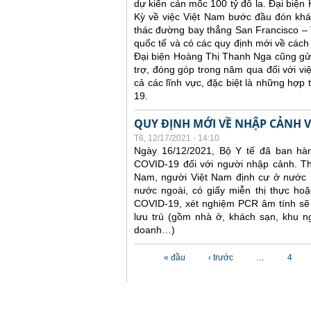
dự kiến cán mốc 100 tỷ đô la. Đại biện
Kỳ về việc Việt Nam bước đầu đón khác
thác đường bay thẳng San Francisco – 
quốc tế và có các quy định mới về cách
Đại biện Hoàng Thị Thanh Nga cũng gửi
trợ, đóng góp trong năm qua đối với vi
cả các lĩnh vực, đặc biệt là những hợp
19.
QUY ĐỊNH MỚI VỀ NHẬP CẢNH V
T6, 12/17/2021 - 14:10
Ngày 16/12/2021, Bộ Y tế đã ban hà
COVID-19 đối với người nhập cảnh. Th
Nam, người Việt Nam định cư ở nước n
nước ngoài, có giấy miễn thị thực hoặc
COVID-19, xét nghiệm PCR âm tính sẽ k
lưu trú (gồm nhà ở, khách sạn, khu n
doanh…)
Các trang
« đầu
‹ trước
…
4