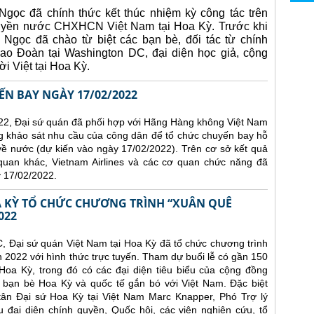
gọc đã chính thức kết thúc nhiệm kỳ công tác trên
quyền nước CHXHCN Việt Nam tại Hoa Kỳ.
Trước khi
 Ngọc đã chào từ biệt các bạn bè, đối tác từ chính
ao Đoàn tại Washington DC, đại diện học giả, cộng
i Việt tại Hoa Kỳ.
N BAY NGÀY 17/02/2022
22, Đại sứ quán đã phối hợp với Hãng Hàng không Việt Nam
ng khảo sát nhu cầu của công dân để tổ chức chuyến bay hỗ
về nước (dự kiến vào ngày 17/02/2022).
Trên cơ sở kết quả
 quan khác, Vietnam Airlines và các cơ quan chức năng đã
 17/02/2022.
OA KỲ TỔ CHỨC CHƯƠNG TRÌNH “XUÂN QUÊ
022
C, Đại sứ quán Việt Nam tại Hoa Kỳ đã tổ chức chương trình
22 với hình thức trực tuyến. Tham dự buổi lễ có gần 150
Hoa Kỳ, trong đó có các đại diện tiêu biểu của cộng đồng
 bạn bè Hoa Kỳ và quốc tế gắn bó với Việt Nam. Đặc biệt
ân Đại sứ Hoa Kỳ tại Việt Nam Marc Knapper, Phó Trợ lý
 đại diện chính quyền, Quốc hội, các viện nghiên cứu, tổ