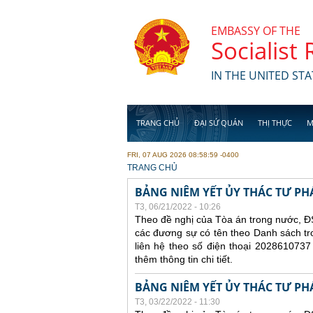
Skip to main content
EMBASSY OF THE
Socialist
IN THE UNITED STA
TRANG CHỦ
ĐẠI SỨ QUÁN
THỊ THỰC
M
FRI, 07 AUG 2026 08:58:59 -0400
YOU ARE HERE
TRANG CHỦ
BẢNG NIÊM YẾT ỦY THÁC TƯ PH
T3, 06/21/2022 - 10:26
Theo đề nghị của Tòa án trong nước, ĐS
các đương sự có tên theo Danh sách tr
liên hệ theo số điện thoại 2028610737
thêm thông tin chi tiết.
BẢNG NIÊM YẾT ỦY THÁC TƯ PH
T3, 03/22/2022 - 11:30