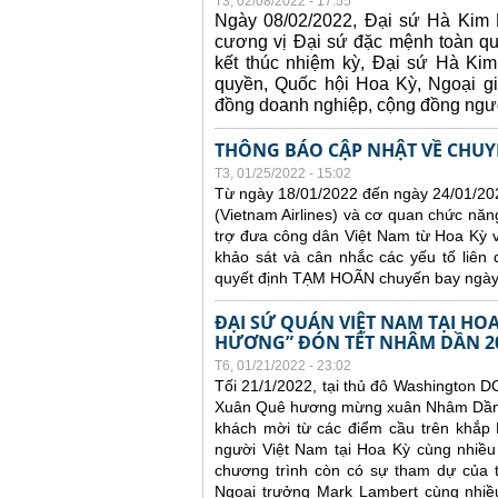
T3, 02/08/2022 - 17:55
Ngày 08/02/2022, Đại sứ Hà Kim N
cương vị Đại sứ đặc mệnh toàn 
kết thúc nhiệm kỳ, Đại sứ Hà Kim
quyền, Quốc hội Hoa Kỳ, Ngoại gi
đồng doanh nghiệp, cộng đồng ngườ
THÔNG BÁO CẬP NHẬT VỀ CHUYẾ
T3, 01/25/2022 - 15:02
Từ ngày 18/01/2022 đến ngày 24/01/20
(Vietnam Airlines) và cơ quan chức nă
trợ đưa công dân Việt Nam từ Hoa Kỳ 
khảo sát và cân nhắc các yếu tố liên
quyết định TẠM HOÃN chuyến bay ngày
ĐẠI SỨ QUÁN VIỆT NAM TẠI H
HƯƠNG” ĐÓN TẾT NHÂM DẦN 2
T6, 01/21/2022 - 23:02
Tối 21/1/2022, tại thủ đô Washington D
Xuân Quê hương mừng xuân Nhâm Dần 20
khách mời từ các điểm cầu trên khắp 
người Việt Nam tại Hoa Kỳ cùng nhiều
chương trình còn có sự tham dự của t
Ngoại trưởng Mark Lambert cùng nhiều