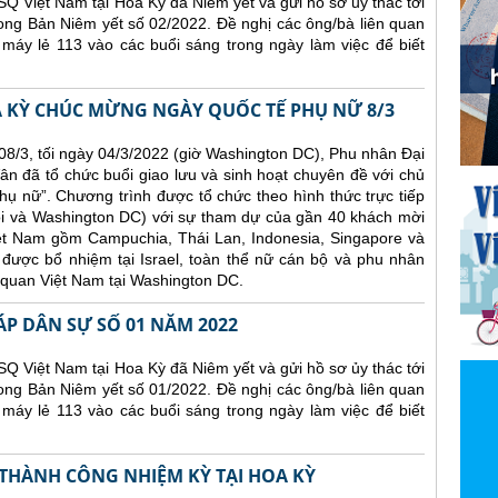
Q Việt Nam tại Hoa Kỳ đã Niêm yết và gửi hồ sơ ủy thác tới
ong Bản Niêm yết số 02/2022. Đề nghị các ông/bà liên quan
 máy lẻ 113 vào các buổi sáng trong ngày làm việc để biết
A KỲ CHÚC MỪNG NGÀY QUỐC TẾ PHỤ NỮ 8/3
8/3, tối ngày 04/3/2022 (giờ Washington DC), Phu nhân Đại
ân đã tổ chức buổi giao lưu và sinh hoạt chuyên đề với chủ
ụ nữ”. Chương trình được tổ chức theo hình thức trực tiếp
ội và Washington DC) với sự tham dự của gần 40 khách mời
iệt Nam gồm Campuchia, Thái Lan, Indonesia, Singapore và
được bổ nhiệm tại Israel, toàn thể nữ cán bộ và phu nhân
 quan Việt Nam tại Washington DC.
ÁP DÂN SỰ SỐ 01 NĂM 2022
Q Việt Nam tại Hoa Kỳ đã Niêm yết và gửi hồ sơ ủy thác tới
ong Bản Niêm yết số 01/2022. Đề nghị các ông/bà liên quan
 máy lẻ 113 vào các buổi sáng trong ngày làm việc để biết
 THÀNH CÔNG NHIỆM KỲ TẠI HOA KỲ