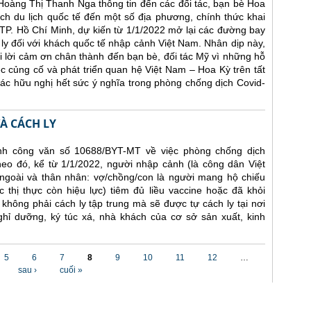
 Hoàng Thị Thanh Nga thông tin đến các đối tác, bạn bè Hoa
h du lịch quốc tế đến một số địa phương, chính thức khai
TP. Hồ Chí Minh, dự kiến từ 1/1/2022 mở lại các đường bay
 ly đối với khách quốc tế nhập cảnh Việt Nam. Nhân dịp này,
 lời cảm ơn chân thành đến bạn bè, đối tác Mỹ vì những hỗ
ệc củng cố và phát triển quan hệ Việt Nam – Hoa Kỳ trên tất
 tác hữu nghị hết sức ý nghĩa trong phòng chống dịch Covid-
À CÁCH LY
nh công văn số 10688/BYT-MT về việc phòng chống dịch
eo đó, kể từ 1/1/2022, người nhập cảnh (là công dân Việt
goài và thân nhân: vợ/chồng/con là người mang hộ chiếu
 thị thực còn hiệu lực) tiêm đủ liều vaccine hoặc đã khỏi
hông phải cách ly tập trung mà sẽ được tự cách ly tại nơi
ghỉ dưỡng, ký túc xá, nhà khách của cơ sở sản xuất, kinh
5
6
7
8
9
10
11
12
…
sau ›
cuối »