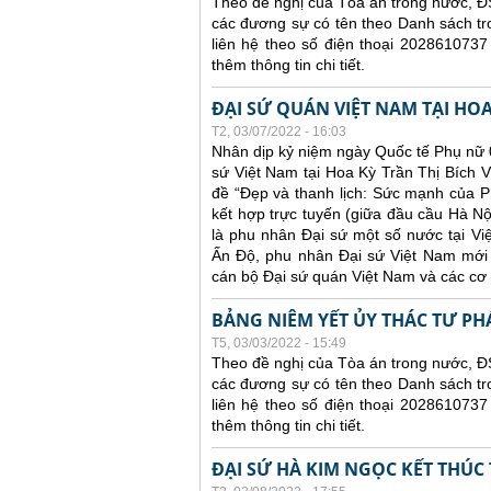
Theo đề nghị của Tòa án trong nước, ĐS
các đương sự có tên theo Danh sách tr
liên hệ theo số điện thoại 2028610737
thêm thông tin chi tiết.
ĐẠI SỨ QUÁN VIỆT NAM TẠI HO
T2, 03/07/2022 - 16:03
Nhân dịp kỷ niệm ngày Quốc tế Phụ nữ 0
sứ Việt Nam tại Hoa Kỳ Trần Thị Bích V
đề “Đẹp và thanh lịch: Sức mạnh của Ph
kết hợp trực tuyến (giữa đầu cầu Hà N
là phu nhân Đại sứ một số nước tại V
Ấn Độ, phu nhân Đại sứ Việt Nam mới 
cán bộ Đại sứ quán Việt Nam và các cơ
BẢNG NIÊM YẾT ỦY THÁC TƯ PH
T5, 03/03/2022 - 15:49
Theo đề nghị của Tòa án trong nước, ĐS
các đương sự có tên theo Danh sách tr
liên hệ theo số điện thoại 2028610737
thêm thông tin chi tiết.
ĐẠI SỨ HÀ KIM NGỌC KẾT THÚC