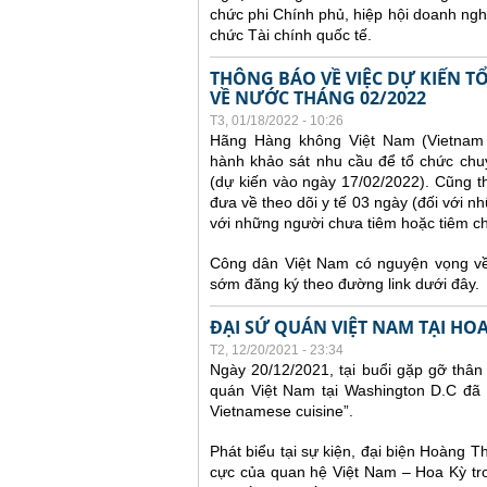
chức phi Chính phủ, hiệp hội doanh ngh
chức Tài chính quốc tế.
THÔNG BÁO VỀ VIỆC DỰ KIẾN 
VỀ NƯỚC THÁNG 02/2022
T3, 01/18/2022 - 10:26
Hãng Hàng không Việt Nam (Vietnam A
hành khảo sát nhu cầu để tổ chức chu
(dự kiến vào ngày 17/02/2022).
Cũng t
đưa về theo dõi y tế 03 ngày (đối với nh
với những người chưa tiêm hoặc tiêm chưa
Công dân Việt Nam có nguyện vọng về 
sớm đăng ký theo đường link dưới đây.
ĐẠI SỨ QUÁN VIỆT NAM TẠI HO
T2, 12/20/2021 - 23:34
Ngày 20/12/2021, tại buổi gặp gỡ thân
quán Việt Nam tại Washington D.C đã 
Vietnamese cuisine”.
Phát biểu tại sự kiện, đại biện Hoàng 
cực của quan hệ Việt Nam – Hoa Kỳ tro